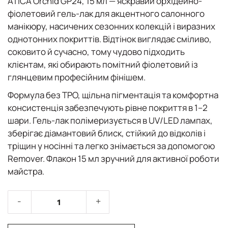
ATICA Orchid GP24, 15 мл — яскравий орхідейно-
фіолетовий гель-лак для акцентного салонного
манікюру, насичених сезонних колекцій і виразних
однотонних покриттів. Відтінок виглядає сміливо,
соковито й сучасно, тому чудово підходить
клієнтам, які обирають помітний фіолетовий із
глянцевим професійним фінішем.
Формула без TPO, щільна пігментація та комфортна
консистенція забезпечують рівне покриття в 1–2
шари. Гель-лак полімеризується в UV/LED лампах,
зберігає діамантовий блиск, стійкий до відколів і
тріщин у носінні та легко знімається за допомогою
Remover. Флакон 15 мл зручний для активної роботи
майстра.