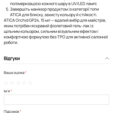
полімеризацією кожного шару в UV/LED лампі.
Завершіть манікюр продуктом із категорії
топи
ATICA
для блиску, захисту кольору й стійкості.
ATICA Orchid GP24, 15 мл — вдалий вибір для майстрів,
яким потрібен яскравий фіолетовий гель-лак із
щільним кольором, сильним візуальним ефектом і
комфортною формулою без TPO для активної салонної
роботи.
Відгуки
Ваша оцінка
1
2
3
4
5
Ім'я
star
stars
stars
stars
stars
Підсумок