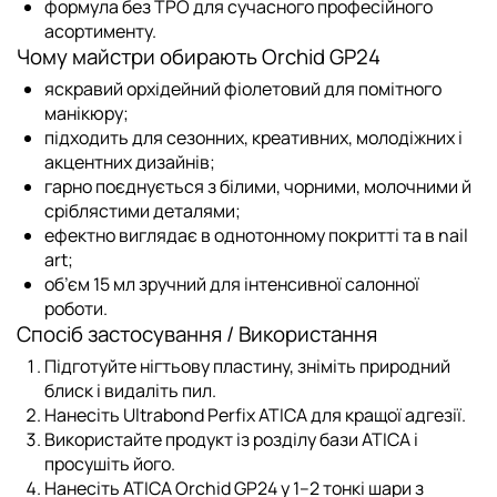
формула без TPO для сучасного професійного
асортименту.
Чому майстри обирають Orchid GP24
яскравий орхідейний фіолетовий для помітного
манікюру;
підходить для сезонних, креативних, молодіжних і
акцентних дизайнів;
гарно поєднується з білими, чорними, молочними й
сріблястими деталями;
ефектно виглядає в однотонному покритті та в nail
art;
об’єм 15 мл зручний для інтенсивної салонної
роботи.
Спосіб застосування / Використання
Підготуйте нігтьову пластину, зніміть природний
блиск і видаліть пил.
Нанесіть
Ultrabond Perfix ATICA
для кращої адгезії.
Використайте продукт із розділу
бази ATICA
і
просушіть його.
Нанесіть ATICA Orchid GP24 у 1–2 тонкі шари з