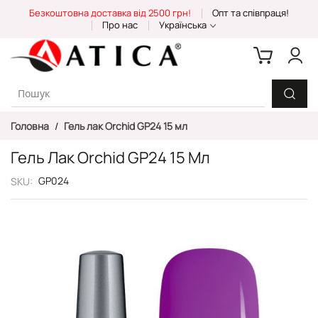
Skip
Безкоштовна доставка від 2500 грн!
Опт та співпраця!
to
Про нас
Українська
Content
Головна
Гель лак Orchid GP24 15 мл
Гель Лак Orchid GP24 15 Мл
GP024
SKU
Перейти
до
кінця
галереї
зображень