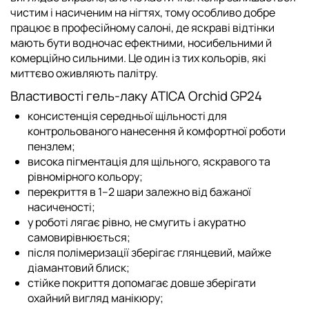
чистим і насиченим на нігтях, тому особливо добре
працює в професійному салоні, де яскраві відтінки
мають бути водночас ефектними, носибельними й
комерційно сильними. Це один із тих кольорів, які
миттєво оживляють палітру.
Властивості гель-лаку ATICA Orchid GP24
консистенція середньої щільності для
контрольованого нанесення й комфортної роботи
пензлем;
висока пігментація для щільного, яскравого та
рівномірного кольору;
перекриття в 1–2 шари залежно від бажаної
насиченості;
у роботі лягає рівно, не смугить і акуратно
самовирівнюється;
після полімеризації зберігає глянцевий, майже
діамантовий блиск;
стійке покриття допомагає довше зберігати
охайний вигляд манікюру;