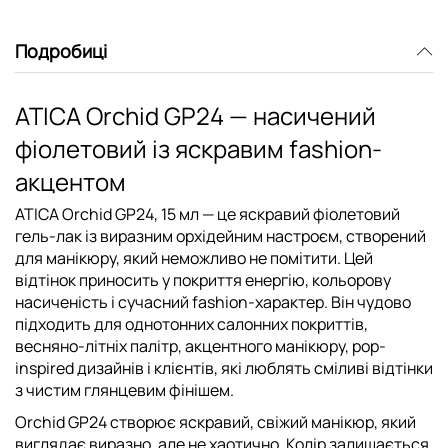
Подробиці
ATICA Orchid GP24 — насичений
фіолетовий із яскравим fashion-
акцентом
ATICA Orchid GP24, 15 мл — це яскравий фіолетовий
гель-лак із виразним орхідейним настроєм, створений
для манікюру, який неможливо не помітити. Цей
відтінок приносить у покриття енергію, кольорову
насиченість і сучасний fashion-характер. Він чудово
підходить для однотонних салонних покриттів,
весняно-літніх палітр, акцентного манікюру, pop-
inspired дизайнів і клієнтів, які люблять сміливі відтінки
з чистим глянцевим фінішем.
Orchid GP24 створює яскравий, свіжий манікюр, який
виглядає виразно, але не хаотично. Колір залишається