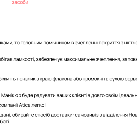
засоби
тиками, то головним помічником в зчепленні покриття з ніг
обігає ламкості, забезпечує максимальне зчеплення, заповн
жміть пензлик з краю флакона або промокніть сухою сервет
 Манікюр буде радувати ваших клієнтів довго своїм ідеальн
мпанії Atica легко!
дані, обирайте спосіб доставки: самовивіз з відділення Но
боті.