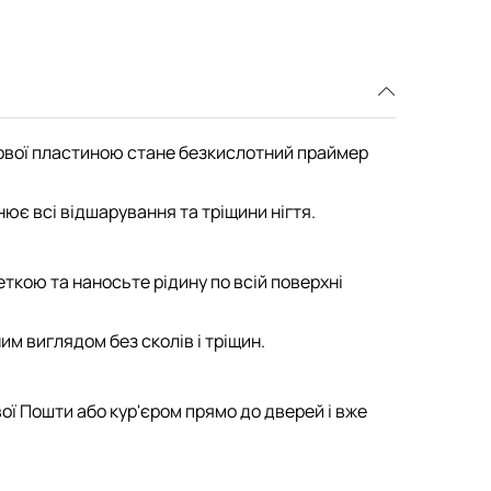
тьової пластиною стане безкислотний праймер
ює всі відшарування та тріщини нігтя.
кою та наносьте рідину по всій поверхні
им виглядом без сколів і тріщин.
вої Пошти або кур'єром прямо до дверей і вже