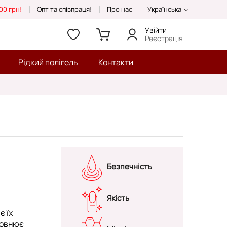
00 грн!
Опт та співпраця!
Про нас
Українська
Увійти
Реєстрація
Рідкий полігель
Контакти
Безпечність
Якість
є їх
повнює