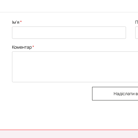
Ім'я
П
Коментар
Надіслати в