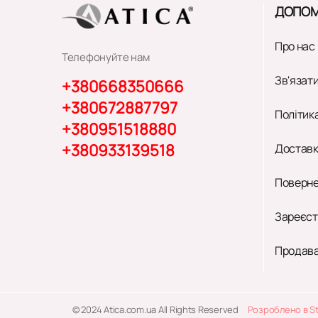
ДОПОМ
Про нас
Телефонуйте нам
Зв'язати
+380668350666
+380672887797
Політик
+380951518880
+380933139518
Доставк
Поверне
Зареєст
Продава
© 2024 Atica.com.ua All Rights Reserved
Розроблено в S