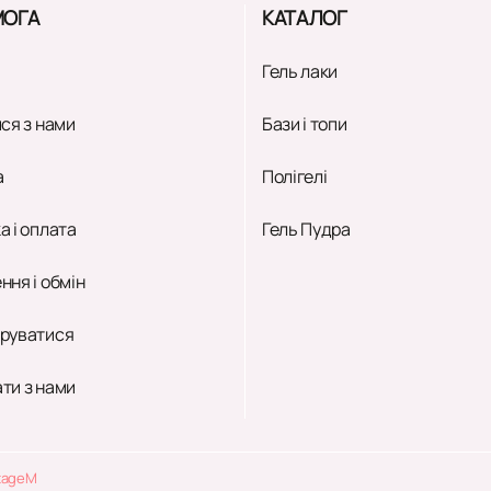
ОГА
КАТАЛОГ
Гель лаки
ся з нами
Бази і топи
а
Полігелі
а і оплата
Гель Пудра
ння і обмін
руватися
ти з нами
tageM