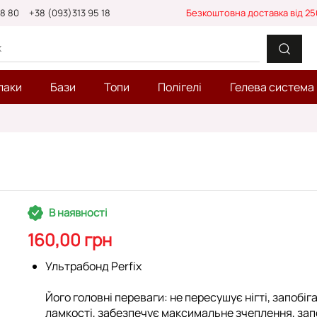
88 80
+38 (093)313 95 18
Безкоштовна доставка від 25
лаки
Бази
Топи
Полігелі
Гелева система
В наявності
160,00 грн
Ультрабонд Perfix
Його головні переваги: ​​не пересушує нігті, запобіга
ламкості, забезпечує максимальне зчеплення, за