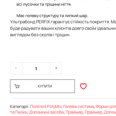
всі лусочки та тріщини нігтя.
Має гелеву структуру та липкий шар.
Ультрабонд PERFIX гарантує стійкість покриття. М
буде радувати ваших клієнтів довго своїм ідеальн
виглядом без сколів і тріщин.
КУПИТИ
Категорії:
Полігелі PolyMix
,
Гелева система
,
Форми для 
та Пилки
,
Допоміжні засоби
,
Праймер
,
Праймер
,
Допом