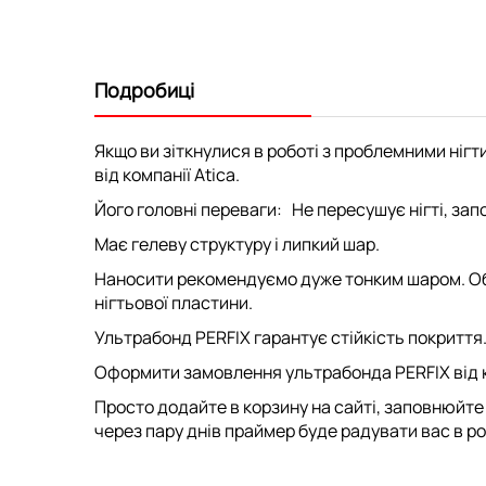
Подробиці
Якщо ви зіткнулися в роботі з проблемними ніг
від компанії Atica.
Його головні переваги: Не пересушує нігті, зап
Має гелеву структуру і липкий шар.
Наносити рекомендуємо дуже тонким шаром. Обі
нігтьової пластини.
Ультрабонд PERFIX гарантує стійкість покриття.
Оформити замовлення ультрабонда PERFIX від ко
Просто додайте в корзину на сайті, заповнюйте 
через пару днів праймер буде радувати вас в ро