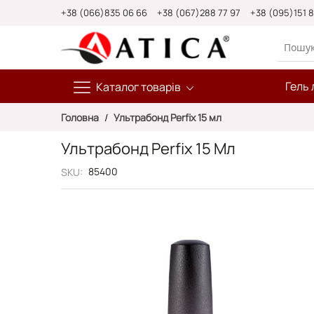
Skip
+38 (066)835 06 66
+38 (067)288 77 97
+38 (095)151 
to
Content
Гель 
Каталог товарів
Головна
Ультрабонд Perfix 15 мл
Ультрабонд Perfix 15 Мл
85400
SKU
Перейти
до
кінця
галереї
зображень