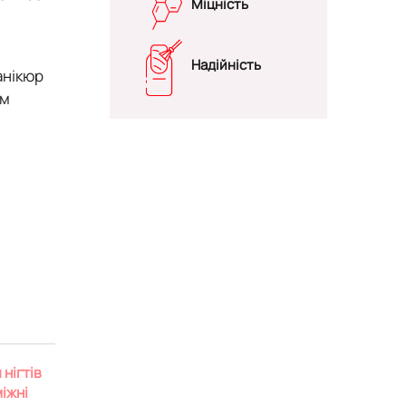
Міцність
Надійність
анікюр
им
нігтів
іжні