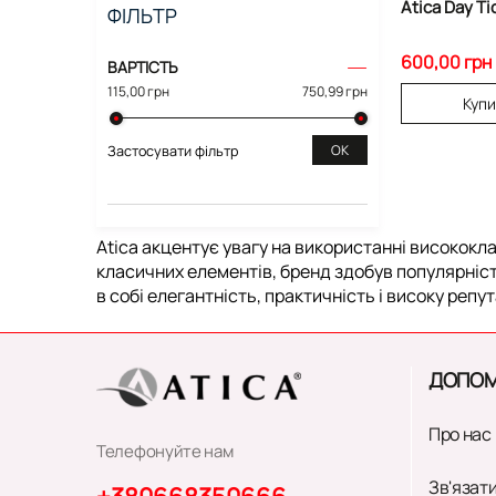
Atica Day Ti
ФІЛЬТР
600,00 грн
ВАРТІСТЬ
115,00 грн
750,99 грн
Куп
ОК
Застосувати фільтр
Atica акцентує увагу на використанні висококл
класичних елементів, бренд здобув популярність
в собі елегантність, практичність і високу репу
ДОПОМ
Про нас
Телефонуйте нам
Зв'язати