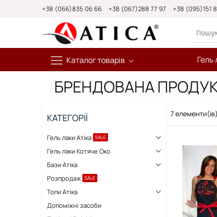
Skip
+38 (066)835 06 66
+38 (067)288 77 97
+38 (095)151 
to
Content
Гель 
Каталог товарів
БРЕНДОВАНА ПРОДУК
7
елементи(ів
КАТЕГОРІЇ
Гель лаки Атіка
SALE
Гель лаки Котяче Око
Бази Атіка
Розпродаж
SALE
Топи Атіка
Допоміжні засоби