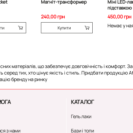
cket
Магніт-трансформер
Міні LED-ла
підставкою 
Professiona
240,00 грн
450,00 грн
Немає у на
ити
Купити
асних матеріалів, що забезпечує довговічність і комфорт. 
 серед тих, хто цінує якість і стиль. Придбати продукцію A
тацію бренду на ринку
ОГА
КАТАЛОГ
Гель лаки
ся з нами
Бази і топи