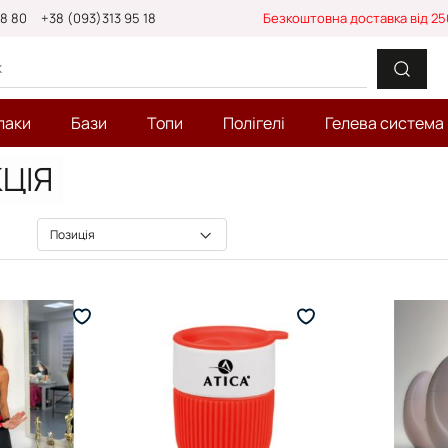
88 80
+38 (093)313 95 18
Безкоштовна доставка від 25
лаки
Бази
Топи
Полігелі
Гелева система
ЦІЯ
)