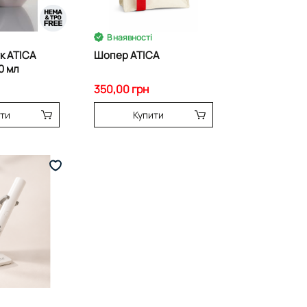
В наявності
к ATICA
Шопер ATICA
0 мл
350,00 грн
ти
Купити