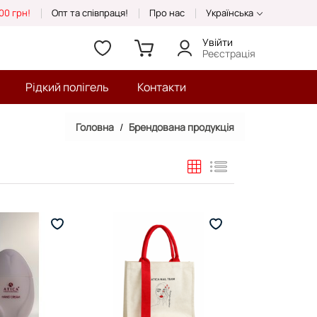
00 грн!
Опт та співпраця!
Про нас
Українська
Увійти
Реєстрація
Рідкий полігель
Контакти
Головна
Брендована продукція
Таблиця
Список