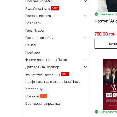
Полігелі PolyMix
Рідкий полігель
SALE
В наявності
Гелева система
Фартук "Аti
Ботл Гель
Гель Пудра
750,00 грн
Гель для дизайну
Куп
Пензлі
Праймер
Форми для нігтів та Пилки
Догляд СПА Педікюр
Інструмент для нігтів
SALE
Крафт пакет для стерилізації інструментів
Хіт сезону
Новинки
HOT
Брендована продукція
В наявності