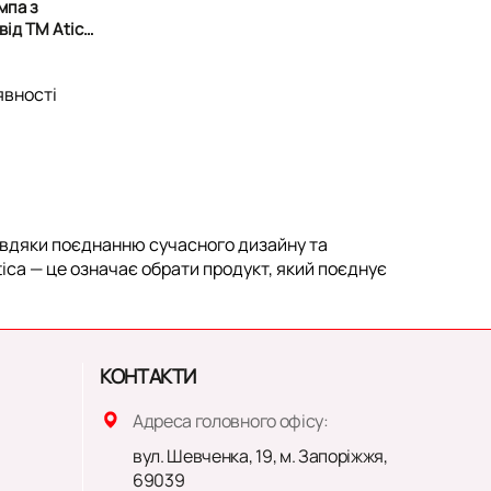
мпа з
від TM Atica
l
явності
Завдяки поєднанню сучасного дизайну та
tica — це означає обрати продукт, який поєднує
КОНТАКТИ
Адреса головного офісу:
вул. Шевченка, 19, м. Запоріжжя,
69039