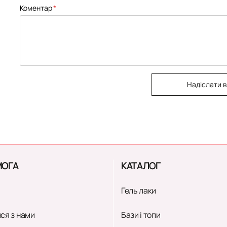
Коментар
Надіслати в
ОГА
КАТАЛОГ
Гель лаки
ся з нами
Бази і топи