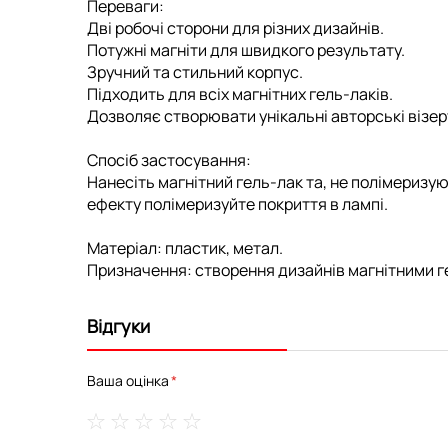
Переваги:
Дві робочі сторони для різних дизайнів.
Потужні магніти для швидкого результату.
Зручний та стильний корпус.
Підходить для всіх магнітних гель-лаків.
Дозволяє створювати унікальні авторські візер
Спосіб застосування:
Нанесіть магнітний гель-лак та, не полімеризую
ефекту полімеризуйте покриття в лампі.
Матеріал:
пластик, метал.
Призначення:
створення дизайнів магнітними г
Відгуки
Ваша оцінка
1
2
3
4
5