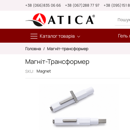
Skip
+38 (066)835 06 66
+38 (067)288 77 97
+38 (095)151 
to
Content
Гель 
Каталог товарів
Головна
Магніт-трансформер
Магніт-Трансформер
Magnet
SKU
Перейти
до
кінця
галереї
зображень