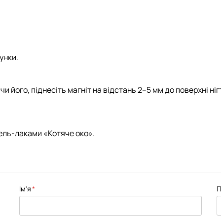
унки.
чи його, піднесіть магніт на відстань 2–5 мм до поверхні ні
ель-лаками «Котяче око».
Ім'я
П