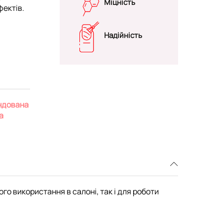
Міцність
фектів.
Надійність
ндована
а
го використання в салоні, так і для роботи