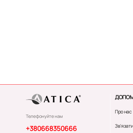
star
stars
stars
stars
stars
ДОПОМ
Про нас
Телефонуйте нам
Зв'язати
+380668350666