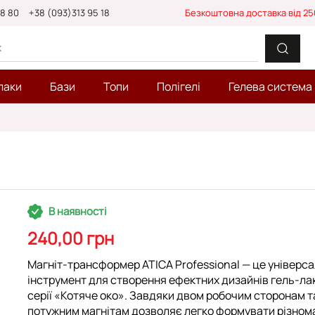
88 80
+38 (093)313 95 18
Безкоштовна доставка від 25
лаки
Бази
Топи
Полігелі
Гелева система
В наявності
240,00 грн
Магніт-трансформер ATICA Professional — це універс
інструмент для створення ефектних дизайнів гель-л
серії «Котяче око». Завдяки двом робочим сторонам т
потужним магнітам дозволяє легко формувати різнома