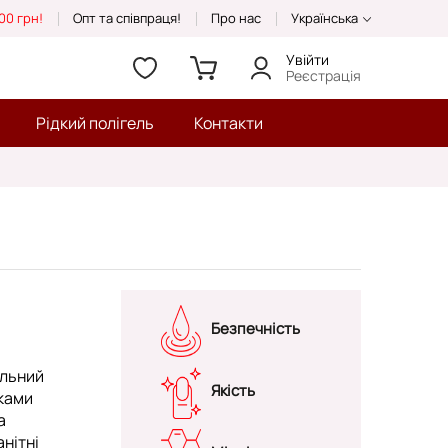
00 грн!
Опт та співпраця!
Про нас
Українська
Увійти
Реєстрація
Рідкий полігель
Контакти
Безпечність
альний
Якість
аками
а
нітні