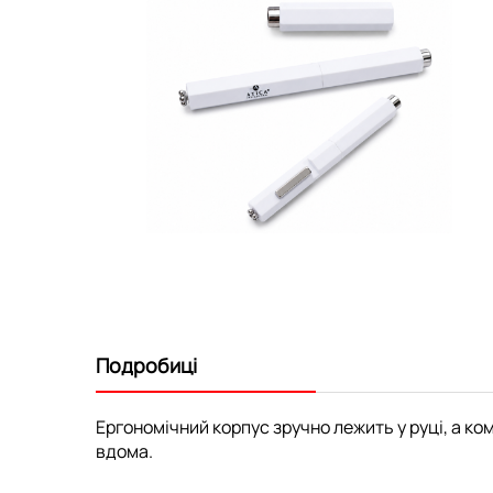
Перейти
до
початку
галереї
зображень
Подробиці
Ергономічний корпус зручно лежить у руці, а ко
вдома.