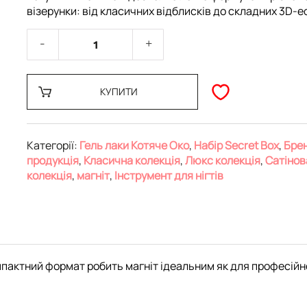
візерунки: від класичних відблисків до складних 3D-е
КУПИТИ
Категорії:
Гель лаки Котяче Око
,
Набір Secret Box
,
Бре
продукція
,
Класична колекція
,
Люкс колекція
,
Сатінов
колекція
,
магніт
,
Інструмент для нігтів
мпактний формат робить магніт ідеальним як для професійно