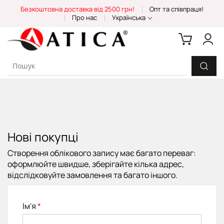
Skip
Безкоштовна доставка від 2500 грн!
Опт та співпраця!
to
Про нас
Українська
Content
Нові покупці
Створення облікового запису має багато переваг:
оформлюйте швидше, зберігайте кілька адрес,
відслідковуйте замовлення та багато іншого.
Ім'я