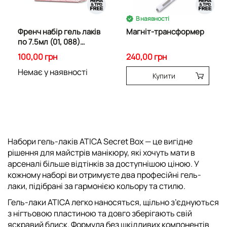
В наявності
Френч набір гель лаків
Магніт-трансформер
по 7.5мл (01, 088)
00043
100,00 грн
240,00 грн
Немає у наявності
Купити
Набори гель-лаків
ATICA Secret Box
— це вигідне
рішення для майстрів манікюру, які хочуть мати в
арсеналі більше відтінків за доступнішою ціною. У
кожному наборі ви отримуєте
два професійні гель-
лаки
, підібрані за гармонією кольору та стилю.
Гель-лаки ATICA
легко наносяться, щільно з’єднуються
з нігтьовою пластиною та довго зберігають свій
яскравий блиск. Формула
без шкідливих компонентів