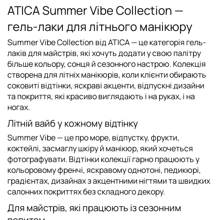
ATICA Summer Vibe Collection —
гель-лаки для літнього манікюру
Summer Vibe Collection від ATICA
— це категорія гель-
лаків для майстрів, які хочуть додати у свою палітру
більше кольору, сонця й сезонного настрою. Колекція
створена для літніх манікюрів, коли клієнти обирають
соковиті відтінки, яскраві акценти, відпускні дизайни
та покриття, які красиво виглядають і на руках, і на
ногах.
Літній вайб у кожному відтінку
Summer Vibe — це про море, відпустку, фрукти,
коктейлі, засмаглу шкіру й манікюр, який хочеться
фотографувати. Відтінки колекції гарно працюють у
кольоровому френчі, яскравому однотоні, педикюрі,
градієнтах, дизайнах з акцентними нігтями та швидких
салонних покриттях без складного декору.
Для майстрів, які працюють із сезонним