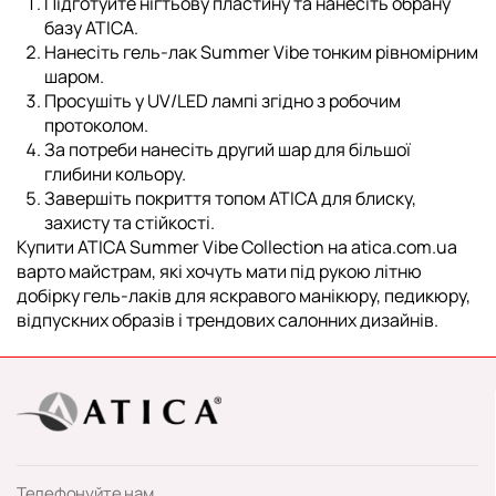
Підготуйте нігтьову пластину та нанесіть обрану
базу ATICA.
Нанесіть гель-лак Summer Vibe тонким рівномірним
шаром.
Просушіть у UV/LED лампі згідно з робочим
протоколом.
За потреби нанесіть другий шар для більшої
глибини кольору.
Завершіть покриття топом ATICA для блиску,
захисту та стійкості.
Купити
ATICA Summer Vibe Collection
на atica.com.ua
варто майстрам, які хочуть мати під рукою літню
добірку гель-лаків для яскравого манікюру, педикюру,
відпускних образів і трендових салонних дизайнів.
Телефонуйте нам