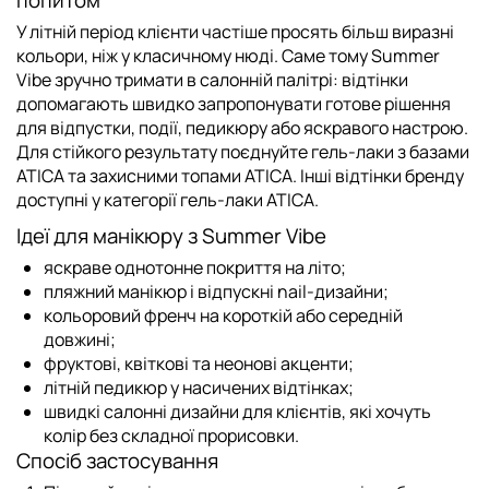
попитом
У літній період клієнти частіше просять більш виразні
кольори, ніж у класичному нюді. Саме тому Summer
Vibe зручно тримати в салонній палітрі: відтінки
допомагають швидко запропонувати готове рішення
для відпустки, події, педикюру або яскравого настрою.
Для стійкого результату поєднуйте гель-лаки з
базами
ATICA
та захисними
топами ATICA
. Інші відтінки бренду
доступні у категорії
гель-лаки ATICA
.
Ідеї для манікюру з Summer Vibe
яскраве однотонне покриття на літо;
пляжний манікюр і відпускні nail-дизайни;
кольоровий френч на короткій або середній
довжині;
фруктові, квіткові та неонові акценти;
літній педикюр у насичених відтінках;
швидкі салонні дизайни для клієнтів, які хочуть
колір без складної прорисовки.
Спосіб застосування