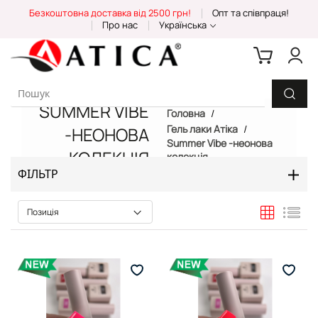
Skip
Безкоштовна доставка від 2500 грн!
Опт та співпраця!
to
Про нас
Українська
Content
SUMMER VIBE
Головна
Гель лаки Атіка
-НЕОНОВА
Summer Vibe -неонова
КОЛЕКЦІЯ
колекція
ФІЛЬТР
Таблиця
Спи