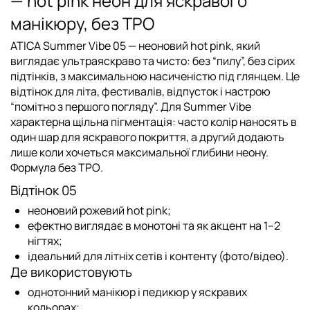
— hot pink неон для яскравого
манікюру, без TPO
ATICA Summer Vibe 05
— неоновий hot pink, який
виглядає ультраяскраво та чисто: без “пилу”, без сірих
підтінків, з максимальною насиченістю під глянцем. Це
відтінок для літа, фестивалів, відпусток і настрою
“помітно з першого погляду”. Для Summer Vibe
характерна
щільна пігментація
: часто колір наносять
в
один шар
для яскравого покриття, а другий додають
лише коли хочеться максимальної глибини неону.
Формула
без TPO
.
Відтінок 05
неоновий рожевий hot pink;
ефектно виглядає в монотоні та як акцент на 1–2
нігтях;
ідеальний для літніх сетів і контенту (фото/відео).
Де використовують
однотонний манікюр і педикюр у яскравих
кольорах;