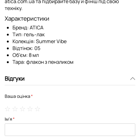
atica.com.ua та підбирайте базу й фініш під свою
техніку.
Характеристики
Бренд:
ATICA
Тип:
гель-лак
Колекція:
Summer Vibe
Відтінок:
05
Об’єм:
8 мл
Тара:
флакон з пензликом
Відгуки
Ваша оцінка
1
2
3
4
5
Ім'я
star
stars
stars
stars
stars