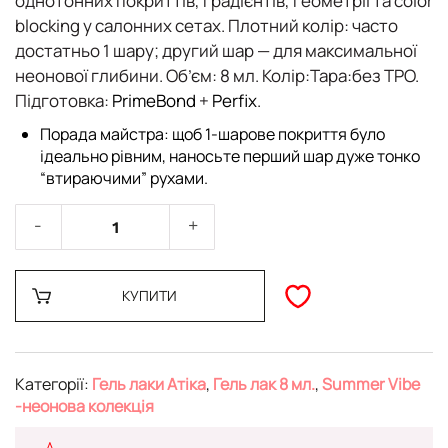
однотонних покриттів, градієнтів, геометрії та color
blocking у салонних сетах.
Плотний колір: часто
достатньо 1 шару
; другий шар — для максимальної
неонової глибини.
Об’єм:
8 мл.
Колір:
Тара:без TPO.
Підготовка:
PrimeBond
+
Perfix
.
Порада майстра: щоб 1-шарове покриття було
ідеально рівним, наносьте перший шар дуже тонко
“втираючими” рухами.
КУПИТИ
Категорії:
Гель лаки Атіка
,
Гель лак 8 мл.
,
Summer Vibe
-неонова колекція