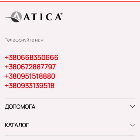
Телефонуйте нам
+380668350666
+380672887797
+380951518880
+380933139518
ДОПОМОГА
КАТАЛОГ