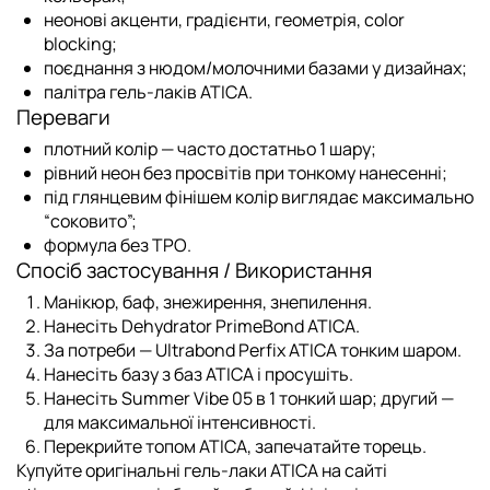
неонові акценти, градієнти, геометрія, color
blocking;
поєднання з нюдом/молочними базами у дизайнах;
палітра
гель-лаків ATICA
.
Переваги
плотний колір
— часто достатньо 1 шару;
рівний неон без просвітів при тонкому нанесенні;
під глянцевим фінішем колір виглядає максимально
“соковито”;
формула
без TPO
.
Спосіб застосування / Використання
Манікюр, баф, знежирення, знепилення.
Нанесіть
Dehydrator PrimeBond ATICA
.
За потреби —
Ultrabond Perfix ATICA
тонким шаром.
Нанесіть базу з
баз ATICA
і просушіть.
Нанесіть
Summer Vibe 05
в 1 тонкий шар; другий —
для максимальної інтенсивності.
Перекрийте
топом ATICA
, запечатайте торець.
Купуйте оригінальні гель-лаки ATICA на сайті