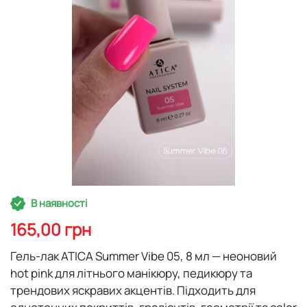
Перейти
В наявності
до
початку
165,00 грн
галереї
зображень
Гель-лак ATICA Summer Vibe 05, 8 мл
— неоновий
hot pink для літнього манікюру, педикюру та
трендових яскравих акцентів. Підходить для