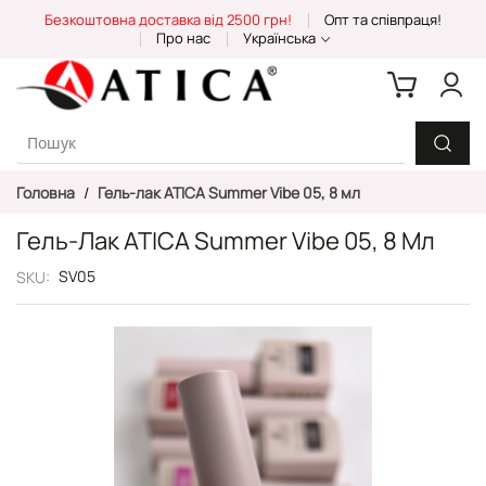
Skip
Безкоштовна доставка від 2500 грн!
Опт та співпраця!
to
Про нас
Українська
Content
Головна
Гель-лак ATICA Summer Vibe 05, 8 мл
Гель-Лак ATICA Summer Vibe 05, 8 Мл
SV05
SKU
Перейти
до
кінця
галереї
зображень