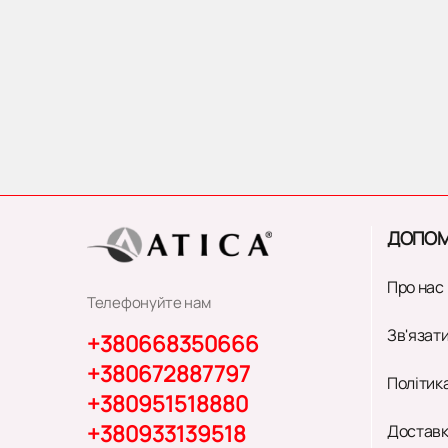
ДОПОМ
Про нас
Телефонуйте нам
Зв'язати
+380668350666
+380672887797
Політик
+380951518880
+380933139518
Доставк