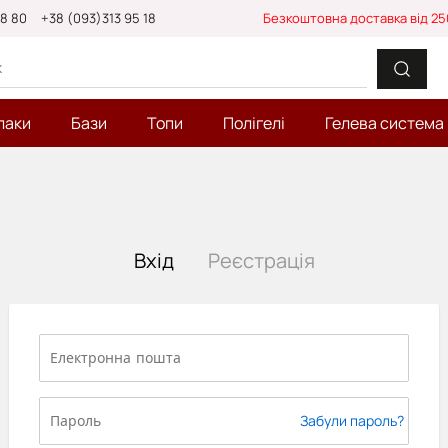
88 80
+38 (093)313 95 18
Безкоштовна доставка від 25
лаки
Бази
Топи
Полігелі
Гелева система
Вхід
Реєстрація
Забули пароль?