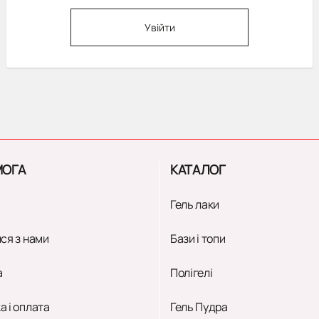
Увійти
ОГА
КАТАЛОГ
Гель лаки
ся з нами
Бази і топи
а
Полігелі
а і оплата
Гель Пудра