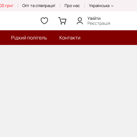
00 грн!
Опт та співпраця!
Про нас
Українська
Увійти
Реєстрація
Рідкий полігель
Контакти