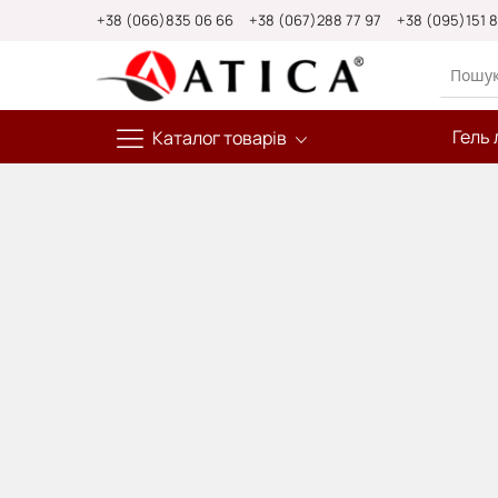
Skip
+38 (066)835 06 66
+38 (067)288 77 97
+38 (095)151 
to
Content
Гель 
Каталог товарів