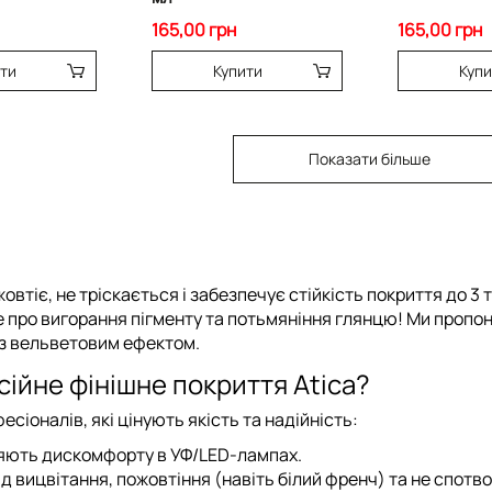
165,00 грн
165,00 грн
ити
Купити
Купи
Показати більше
втіє, не тріскається і забезпечує стійкість покриття до 3 
ьте про вигорання пігменту та потьмяніння глянцю! Ми проп
з вельветовим ефектом.
ійне фінішне покриття Atica?
сіоналів, які цінують якість та надійність:
яють дискомфорту в УФ/LED-лампах.
д вицвітання, пожовтіння (навіть білий френч) та не спотв