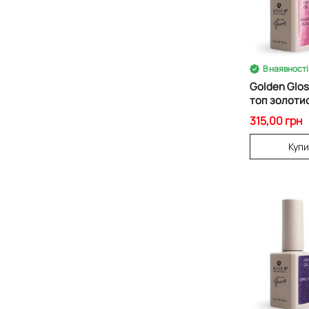
В наявності
Golden Glos
топ золоти
блиском
315,00 грн
Куп