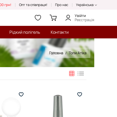
00 грн!
Опт та співпраця!
Про нас
Українська
Увійти
Реєстрація
Рідкий полігель
Контакти
Головна
Топи Атіка
Таблиця
Список