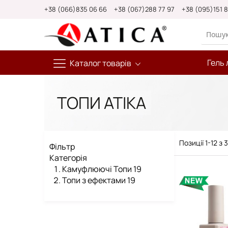
Skip
+38 (066)835 06 66
+38 (067)288 77 97
+38 (095)151 
to
Content
Гель 
Каталог товарів
ТОПИ АТІКА
Позиції
1
-
12
з
3
Фільтр
Категорія
Камуфлюючі Топи
19
Топи з ефектами
19