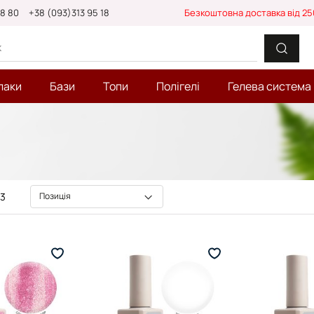
88 80
+38 (093)313 95 18
Безкоштовна доставка від 25
лаки
Бази
Топи
Полігелі
Гелева система
3