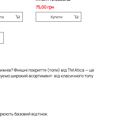
75,00 грн
ти
Купити
тижнів?
Фінішні покриття (топи) від
ТМ Atica
— це
онуємо широкий асортимент: від класичного
топу
орюють базовий відтінок.