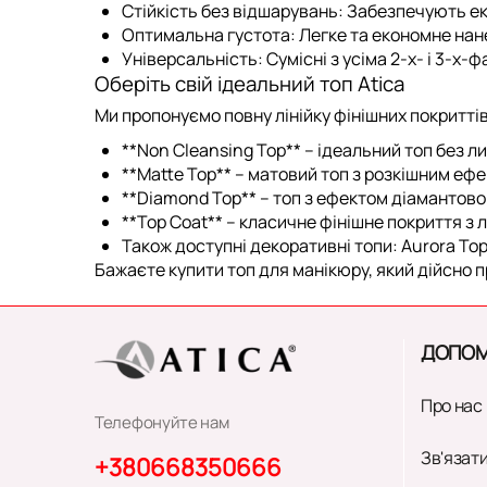
Стійкість без відшарувань:
Забезпечують ек
Оптимальна густота:
Легке та економне нане
Універсальність:
Сумісні з усіма 2-х- і 3-х
Оберіть свій ідеальний топ Atica
Ми пропонуємо повну лінійку фінішних покриттів
**Non Cleansing Top** – ідеальний
топ без л
**Matte Top** –
матовий топ
з розкішним ефе
**
Diamond Top
** – топ з ефектом діамантово
**Top Coat** – класичне фінішне покриття з
Також доступні декоративні топи: Aurora Top,
Бажаєте купити топ для манікюру, який дійсно 
ДОПОМ
Про нас
Телефонуйте нам
Зв'язати
+380668350666