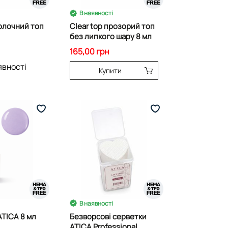
В наявності
олочний топ
Clear top прозорий топ
без липкого шару 8 мл
165,00 грн
явності
Купити
В наявності
ATICA 8 мл
Безворсові серветки
ATICA Professional