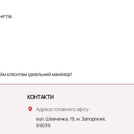
ігтів.
оїм клієнтам ідеальний манікюр!
КОНТАКТИ
Адреса головного офісу:
вул. Шевченка, 19, м. Запоріжжя,
69039