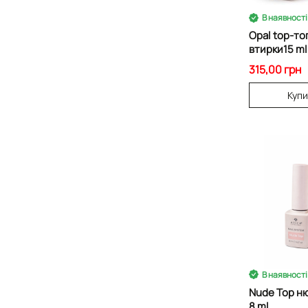
В наявності
Opal top-то
втирки15 ml
315,00 грн
Куп
В наявності
Nude Top н
8 ml