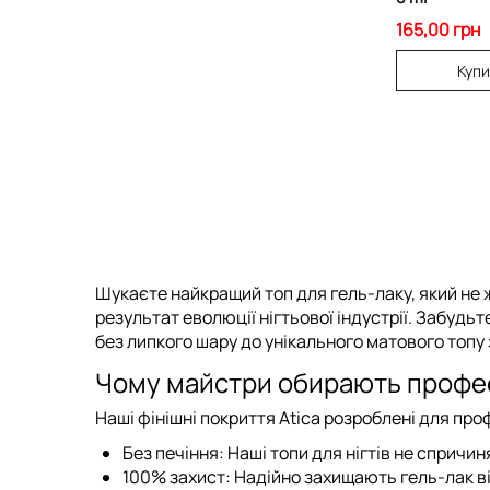
165,00 грн
Куп
Шукаєте найкращий топ для гель-лаку, який не жо
результат еволюції нігтьової індустрії. Забуд
без липкого шару
до унікального
матового топу
Чому майстри обирають профес
Наші
фінішні покриття Atica
розроблені для профе
Без печіння:
Наші
топи для нігтів
не спричин
100% захист:
Надійно захищають гель-лак ві