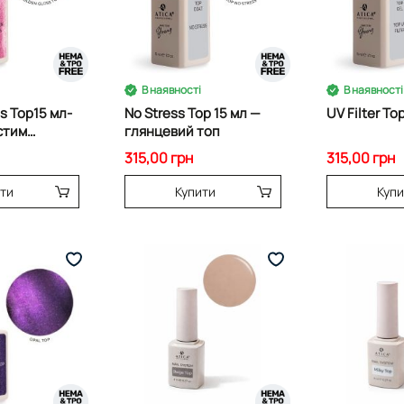
В наявності
В наявності
s Top15 мл-
No Stress Top 15 мл —
UV Filter To
стим
глянцевий топ
315,00 грн
315,00 грн
ити
Купити
Купи