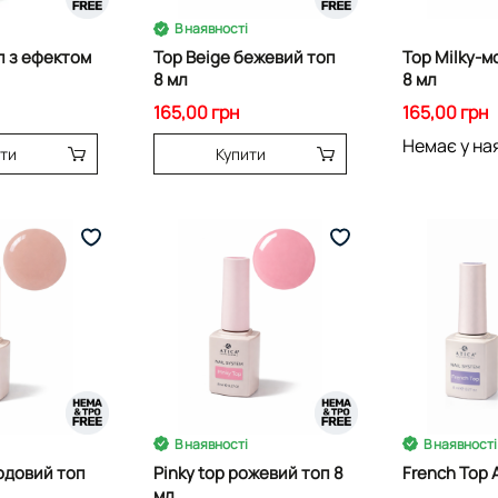
В наявності
п з ефектом
Top Beige бежевий топ
Top Milky-м
8 мл
8 мл
165,00 грн
165,00 грн
Немає у на
ити
Купити
В наявності
В наявності
юдовий топ
Pinky top рожевий топ 8
French Top 
мл