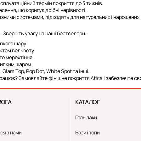
сплуатаційний термін покриття
до 3 тижнів
.
сення, що коригує дрібні нерівності.
-фазними системами, підходять для натуральних і нарощених н
. Зверніть увагу на наші бестселери:
ипкого шару
.
ктом вельвету.
го мерехтіння.
 липким шаром.
 Glam Top, Pop Dot, White Spot та інші.
працює? Замовляйте фінішне покриття Atica і забезпечте св
ОГА
КАТАЛОГ
Гель лаки
ся з нами
Бази і топи