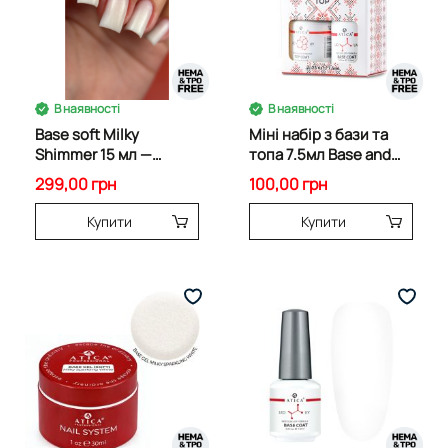
В наявності
В наявності
Base soft Milky
Міні набір з бази та
Shimmer 15 мл —
топа 7.5мл Base and
молочна камуфлююча
Top Set 64895
299,00 грн
100,00 грн
база
Купити
Купити