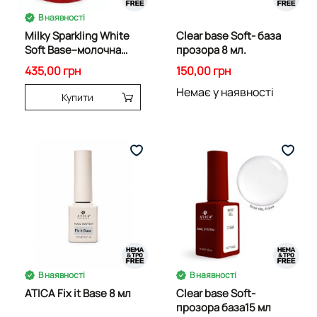
В наявності
Milky Sparkling White
Clear base Soft- база
Soft Base--молочна
прозора 8 мл.
шимер база 30 мл
435,00 грн
150,00 грн
Немає у наявності
Купити
В наявності
В наявності
ATICA Fix it Base 8 мл
Clear base Soft-
прозора база15 мл