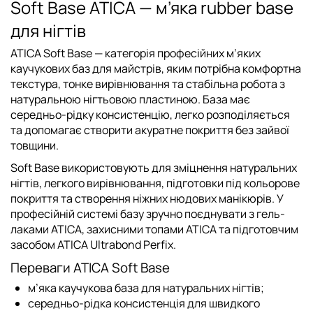
Soft Base ATICA — м’яка rubber base
для нігтів
ATICA Soft Base
— категорія професійних м’яких
каучукових баз для майстрів, яким потрібна комфортна
текстура, тонке вирівнювання та стабільна робота з
натуральною нігтьовою пластиною. База має
середньо-рідку консистенцію, легко розподіляється
та допомагає створити акуратне покриття без зайвої
товщини.
Soft Base використовують для зміцнення натуральних
нігтів, легкого вирівнювання, підготовки під кольорове
покриття та створення ніжних нюдових манікюрів. У
професійній системі базу зручно поєднувати з
гель-
лаками ATICA
, захисними
топами ATICA
та підготовчим
засобом
ATICA Ultrabond Perfix
.
Переваги ATICA Soft Base
м’яка каучукова база для натуральних нігтів;
середньо-рідка консистенція для швидкого