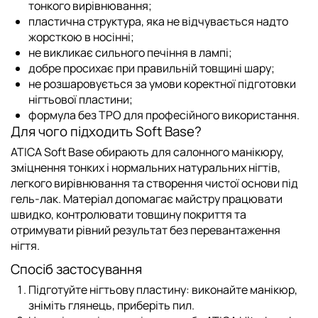
тонкого вирівнювання;
пластична структура, яка не відчувається надто
жорсткою в носінні;
не викликає сильного печіння в лампі;
добре просихає при правильній товщині шару;
не розшаровується за умови коректної підготовки
нігтьової пластини;
формула без TPO для професійного використання.
Для чого підходить Soft Base?
ATICA Soft Base обирають для салонного манікюру,
зміцнення тонких і нормальних натуральних нігтів,
легкого вирівнювання та створення чистої основи під
гель-лак. Матеріал допомагає майстру працювати
швидко, контролювати товщину покриття та
отримувати рівний результат без перевантаження
нігтя.
Спосіб застосування
Підготуйте нігтьову пластину: виконайте манікюр,
зніміть глянець, приберіть пил.