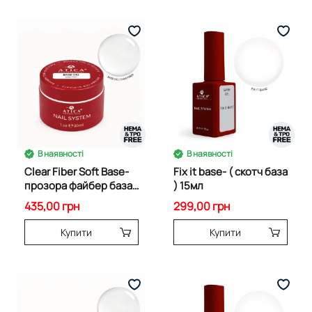
В наявності
В наявності
Clear Fiber Soft Base-
Fix it base- ( скотч база
прозора файбер база
) 15мл
30 мл
435,00 грн
299,00 грн
Купити
Купити