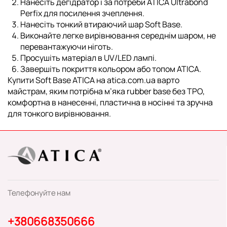
Нанесіть дегідратор і за потреби
ATICA Ultrabond
Perfix
для посилення зчеплення.
Нанесіть тонкий втираючий шар Soft Base.
Виконайте легке вирівнювання середнім шаром, не
перевантажуючи ніготь.
Просушіть матеріал в UV/LED лампі.
Завершіть покриття кольором або топом ATICA.
Купити Soft Base ATICA на atica.com.ua варто
майстрам, яким потрібна м’яка rubber base без TPO,
комфортна в нанесенні, пластична в носінні та зручна
для тонкого вирівнювання.
Телефонуйте нам
+380668350666