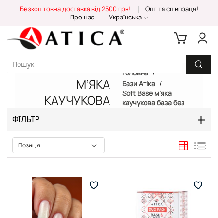
Skip
Безкоштовна доставка від 2500 грн!
Опт та співпраця!
to
Про нас
Українська
Content
SOFT BASE
Головна
М’ЯКА
Бази Атіка
Soft Base м’яка
КАУЧУКОВА
каучукова база без
TPO
БАЗА БЕЗ TPO
ФІЛЬТР
Таблиця
Спи