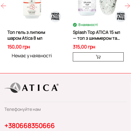
В наявності
Топ гель з липким
Splash Top ATICA 15 мл
шаром Atica 8 мл
— топ з шиммером та
слюдою
150,00 грн
315,00 грн
Немає у наявності
Телефонуйте нам
+380668350666