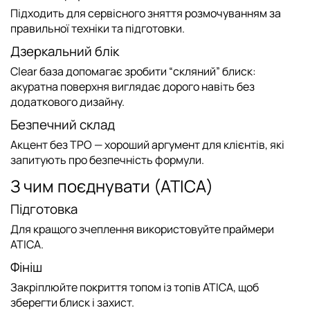
Підходить для сервісного зняття розмочуванням за
правильної техніки та підготовки.
Дзеркальний блік
Clear база допомагає зробити “скляний” блиск:
акуратна поверхня виглядає дорого навіть без
додаткового дизайну.
Безпечний склад
Акцент
без TPO
— хороший аргумент для клієнтів, які
запитують про безпечність формули.
З чим поєднувати (ATICA)
Підготовка
Для кращого зчеплення використовуйте
праймери
ATICA
.
Фініш
Закріплюйте покриття топом із
топів ATICA
, щоб
зберегти блиск і захист.