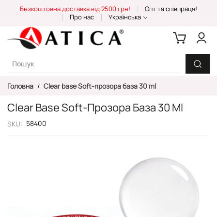
Skip
Безкоштовна доставка від 2500 грн!
Опт та співпраця!
to
Про нас
Українська
Content
Головна
Clear base Soft-прозора база 30 ml
Clear Base Soft-Прозора База 30 Ml
58400
SKU
Перейти
до
кінця
галереї
зображень