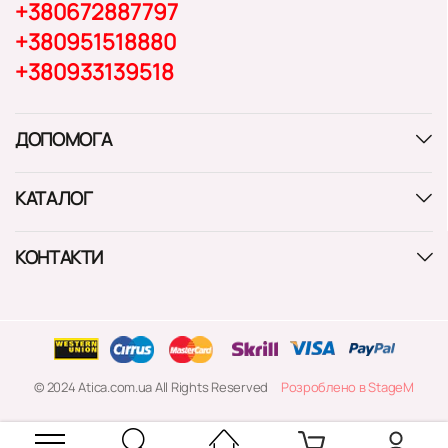
+380672887797
+380951518880
+380933139518
ДОПОМОГА
КАТАЛОГ
КОНТАКТИ
© 2024 Atica.com.ua All Rights Reserved
Розроблено в StageM