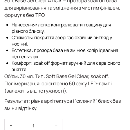
Soft Base Gel Clear ATICA
— прозора
soak off
база
для
вирівнювання
та зміцнення з чистим фінішем,
формула
без TPO
.
Нанесення
: легко контролювати товщину для
рівного блиску.
Стійкість
: покриття зберігає охайний вигляд у
носінні.
Естетика
: прозора база не змінює колір ідеальна
під гель-лак.
Комфорт
: soak off формат зручний для сервісного
зняття.
Об’єм:
30 мл.
Тип:
Soft Base Gel Clear, soak off.
Полімеризація:
орієнтовно 60 сек у LED-лампі
(залежить від потужності).
Результат:
рівна архітектура і “скляний” блиск без
зміни відтінку.