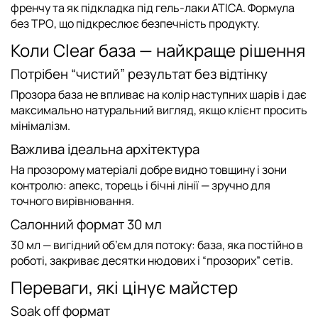
френчу та як підкладка під
гель-лаки ATICA
. Формула
без TPO
, що підкреслює безпечність продукту.
Коли Clear база — найкраще рішення
Потрібен “чистий” результат без відтінку
Прозора база не впливає на колір наступних шарів і дає
максимально натуральний вигляд, якщо клієнт просить
мінімалізм.
Важлива ідеальна архітектура
На прозорому матеріалі добре видно товщину і зони
контролю: апекс, торець і бічні лінії — зручно для
точного вирівнювання.
Салонний формат 30 мл
30 мл
— вигідний об’єм для потоку: база, яка постійно в
роботі, закриває десятки нюдових і “прозорих” сетів.
Переваги, які цінує майстер
Soak off формат