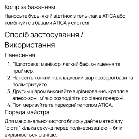
Колір за бажанням
Наносьте будь-який відтінок з
гель-лаків ATICA
або
комбінуйте з
базами ATICA
у системі.
Спосіб застосування /
Використання
Нанесення
Підготовка: манікюр, легкий баф, очищення та
праймер.
Нанесіть тонкий підкладковий шар прозорої бази та
полімеризуйте.
Другим шаром виконайте вирівнювання: крапля в
апекс-зоні, м’яко розподіліть до рівної поверхні.
Полімеризуйте та перекрийте
топом ATICA
.
Порада майстра
Для максимально чистого блиску дайте матеріалу
“сісти” кілька секунд перед полімеризацією — блік
вирівнюється рівніше.