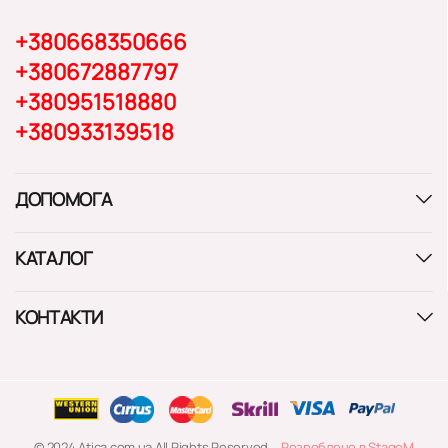
+380668350666
+380672887797
+380951518880
+380933139518
ДОПОМОГА
КАТАЛОГ
КОНТАКТИ
© 2024 Atica.com.ua All Rights Reserved
Розроблено в StageM