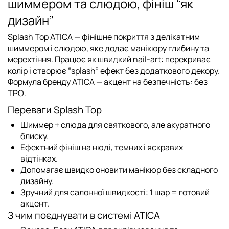
шиммером та слюдою, фініш “як
дизайн”
Splash Top ATICA
— фінішне покриття з делікатним
шиммером і слюдою, яке додає манікюру глибину та
мерехтіння. Працює як швидкий nail-art: перекриває
колір і створює “splash” ефект без додаткового декору.
Формула бренду ATICA — акцент на безпечність:
без
TPO
.
Переваги Splash Top
Шиммер + слюда для святкового, але акуратного
блиску.
Ефектний фініш на нюді, темних і яскравих
відтінках.
Допомагає швидко оновити манікюр без складного
дизайну.
Зручний для салонної швидкості: 1 шар = готовий
акцент.
З чим поєднувати в системі ATICA