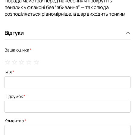
Порада майстра:
перед нанесенням прокрутіть
пензлик у флаконі без “збивання” — так слюда
розподіляється рівномірніше, а шар виходить тонким.
Відгуки
Ваша оцінка
1
2
3
4
5
Ім'я
star
stars
stars
stars
stars
Підсумок
Коментар