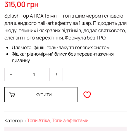
початку
315,00 грн
галереї
зображень
Splash Top ATICA 15 мл
— топ з шиммером і слюдою
для швидкого nail-art ефекту за 1 шар. Підходить для
нюду, темних і яскравих відтінків, додає святкового,
елегантного мерехтіння. Формула
без TPO
.
Для чого: фініш гель-лаку та гелевих систем
Фішка: рівномірний блиск без перевантаження
дизайну
КУПИТИ
Категорії:
Топи Атіка
,
Топи з ефектами