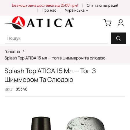
Skip
Безкоштовна доставка від 2500 грн!
Опт та співпраця!
to
Про нас
Українська
Content
Головна
Splash Top ATICA 15 мл — топ з шиммером та слюдою
Splash Top ATICA 15 Мл — Топ З
Шиммером Та Слюдою
85346
SKU
Перейти
до
кінця
галереї