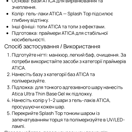
Основа:
Бази ATICA
для вирівнювання та
зчеплення.
Колір:
гель-лаки ATICA
— Splash Top підсилює
глибину відтінку.
Інші фініші:
топи ATICA
та
топи з ефектами
.
Підготовка:
праймери ATICA
для стабільної
носибельності.
Спосіб застосування / Використання
Підготуйте нігті: манікюр, легкий баф, очищення. За
потреби використайте засоби з
категорії праймерів
ATICA
.
Нанесіть базу з
категорії баз ATICA
та
полімеризуйте.
Підложка:
для тонкого адгезивного шару нанесіть
Atica Ultra Thin Base Gel
як підложку.
Нанесіть колір у 1–2 шари з
гель-лаків ATICA
,
просушуючи кожен шар.
Перекрийте
Splash Top
тонким шаром із
запечатуванням торця та полімеризуйте в UV/LED-
лампі.