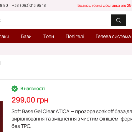
88 80
+38 (093)313 95 18
Безкоштовна доставка від 25
лаки
Бази
Топи
Полігелі
Гелева система
л
В наявності
299,00 грн
Soft Base Gel Clear ATICA
— прозора
soak off
база д
вирівнювання
та зміцнення з чистим фінішем, фор
без TPO
.