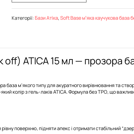
Категорії:
Бази Атіка
,
Soft Base м’яка каучукова база 
ak off) ATICA 15 мл — прозора 
ра база м’якого типу для акуратного вирівнювання та створ
-який колір з
гель-лаків ATICA
. Формула
без TPO
, що важлив
рівну поверхню, підняти апекс і отримати стабільний “дзер