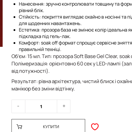
Нанесення
: зручно контролювати товщину та фор
рівний блік.
Стійкість
: покриття виглядає охайно в носінні та п
для щоденних навантажень.
Естетика
: прозора база не змінює колір ідеальна я
підкладка під гель-лак.
Комфорт
: soak off формат спрощує сервісне знятт
правильній техніці.
Об’єм:
15 мл.
Тип:
прозора Soft Base Gel Clear, soak o
Полімеризація:
орієнтовно 60 сек у LED-лампі (за
від потужності).
Результат:
рівна архітектура, чистий блиск і охай
манікюр без зміни відтінку.
КУПИТИ