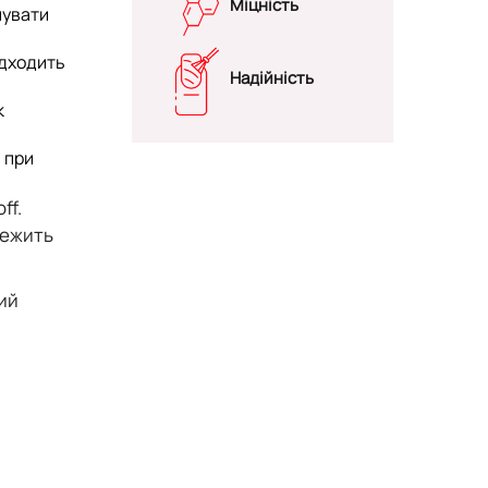
Міцність
мувати
ідходить
Надійність
к
я при
ff.
лежить
ний