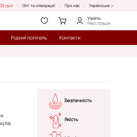
00 грн!
Опт та співпраця!
Про нас
Українська
Увійти
Реєстрація
Рідкий полігель
Контакти
Безпечність
ля
Якість
мула