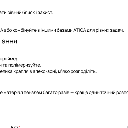
ати рівний блиск і захист.
CA
або комбінуйте з іншими
базами ATICA
для різних задач.
тання
 праймер.
и та полімеризуйте.
ика крапля в апекс-зоні, м’яко розподіліть.
 матеріал пензлем багато разів — краще один точний розпод
Ім'я
П