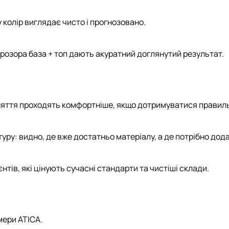
у колір виглядає чисто і прогнозовано.
 прозора база + топ дають акуратний доглянутий результат.
 зняття проходять комфортніше, якщо дотримуватися правиль
ру: видно, де вже достатньо матеріалу, а де потрібно дод
нтів, які цінують сучасні стандарти та чистіші склади.
мери ATICA
.