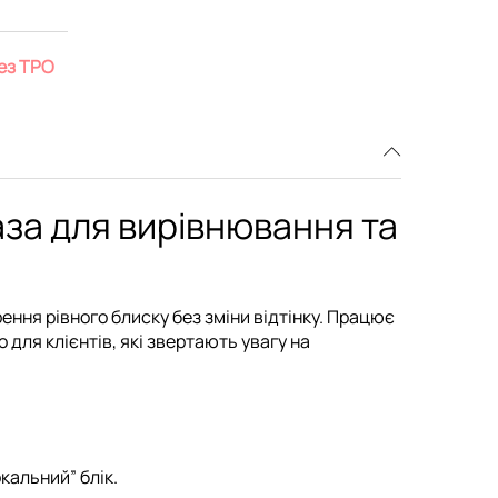
без TPO
база для вирівнювання та
ення рівного блиску без зміни відтінку. Працює
о для клієнтів, які звертають увагу на
кальний” блік.