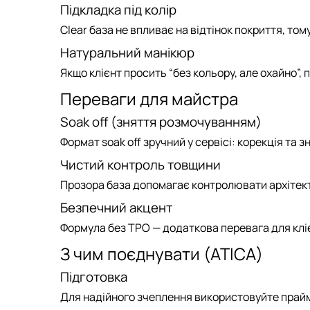
Підкладка під колір
Clear база не впливає на відтінок покриття, том
Натуральний манікюр
Якщо клієнт просить “без кольору, але охайно”,
Переваги для майстра
Soak off (зняття розмочуванням)
Формат
soak off
зручний у сервісі: корекція та
Чистий контроль товщини
Прозора база допомагає контролювати архітекту
Безпечний акцент
Формула
без TPO
— додаткова перевага для кліє
З чим поєднувати (ATICA)
Підготовка
Для надійного зчеплення використовуйте
прай