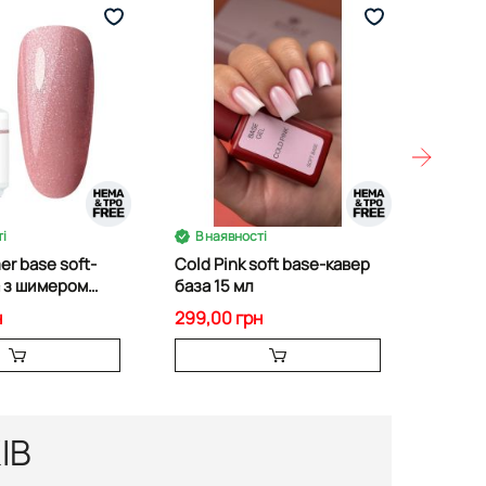
і
В наявності
В на
er base soft-
Cold Pink soft base-кавер
Гель 
а з шимером
база 15 мл
15 мл
н
299,00 грн
215,00
ІВ