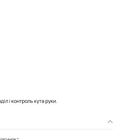
іл і контроль кута руки.
ідсумок