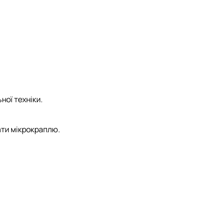
ної техніки.
ати мікрокраплю.