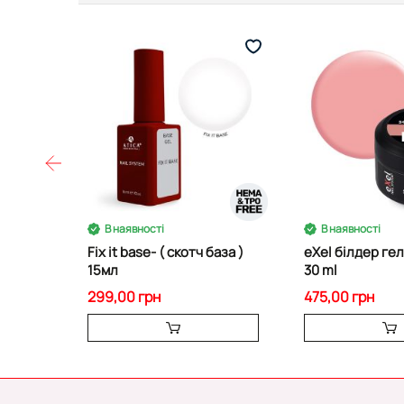
В наявності
В наявності
Fix it base- ( скотч база )
eXel білдер гел
15мл
30 ml
299,00 грн
475,00 грн