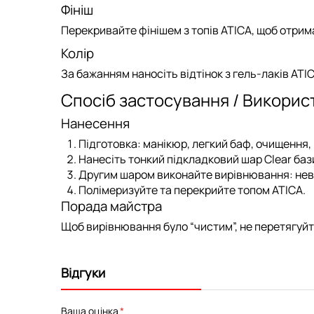
Фініш
Перекривайте фінішем з
топів ATICA
, щоб отрим
Колір
За бажанням наносіть відтінок з
гель-лаків ATI
Спосіб застосування / Викорис
Нанесення
Підготовка: манікюр, легкий баф, очищення,
Нанесіть тонкий підкладковий шар Clear баз
Другим шаром виконайте вирівнювання: невел
Полімеризуйте та перекрийте
топом ATICA
.
Порада майстра
Щоб вирівнювання було “чистим”, не перетягуйте
Відгуки
Ваша оцінка