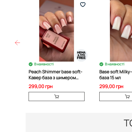
В наявності
В наявності
Peach Shimmer base soft-
Base soft Milky
Кавер база з шимером
база 15 мл
15мл.
299,00 грн
299,00 грн
Т