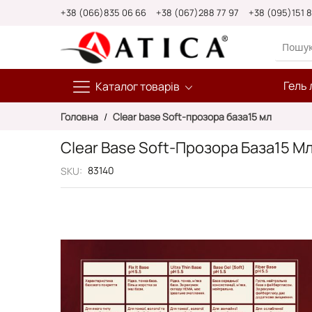
Skip
+38 (066)835 06 66
+38 (067)288 77 97
+38 (095)151 
to
Content
Гель 
Каталог товарів
Головна
Clear base Soft-прозора база15 мл
Clear Base Soft-Прозора База15 М
83140
SKU
Перейти
до
кінця
галереї
зображень