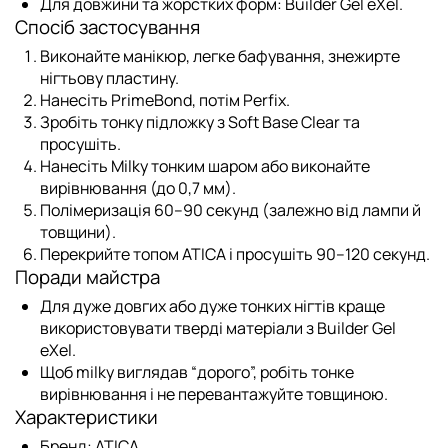
Для довжини та жорстких форм:
Builder Gel eXel
.
Спосіб застосування
Виконайте манікюр, легке бафування, знежирте
нігтьову пластину.
Нанесіть
PrimeBond
, потім
Perfix
.
Зробіть тонку підложку з
Soft Base Clear
та
просушіть.
Нанесіть
Milky
тонким шаром або виконайте
вирівнювання (до 0,7 мм).
Полімеризація 60–90 секунд (залежно від лампи й
товщини).
Перекрийте
топом ATICA
і просушіть 90–120 секунд.
Поради майстра
Для дуже довгих або дуже тонких нігтів краще
використовувати тверді матеріали з
Builder Gel
eXel
.
Щоб milky виглядав “дорого”, робіть тонке
вирівнювання і не перевантажуйте товщиною.
Характеристики
Бренд:
ATICA