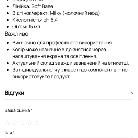
Лінійка:
Soft Base
Відтінок/ефект:
Milky (молочний нюд)
Кислотність:
pH 6.4
Об’єм:
15 мл
Важливо
Виключно для професійного використання.
Колір може незначно відрізнятися через
налаштування екрана та освітлення.
Актуальний склад завжди зазначений на етикетці.
За індивідуальної чутливості до компонентів — не
використовуйте продукт.
Відгуки
Ваша оцінка
1
2
3
4
5
Ім'я
star
stars
stars
stars
stars