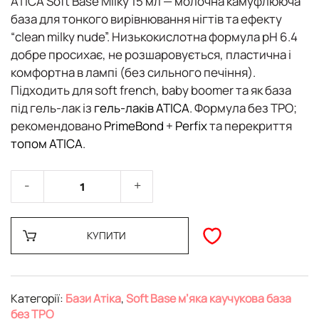
ATICA Soft Base Milky 15 мл
—
молочна камуфлююча
база
для тонкого
вирівнювання нігтів
та ефекту
“clean milky nude”. Низькокислотна формула
pH 6.4
добре просихає, не розшаровується, пластична і
комфортна в лампі (
без сильного печіння
).
Підходить для
soft french
,
baby boomer
та як
база
під гель-лак
із
гель-лаків ATICA
. Формула
без TPO
;
рекомендовано
PrimeBond
+
Perfix
та перекриття
топом ATICA
.
КУПИТИ
Категорії:
Бази Атіка
,
Soft Base м’яка каучукова база
без TPO