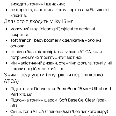
виходить тонким і швидким;
не жорстка, пластична — комфортна для більшості
клієнтів.
Для чого підходить Milky 15 мл
молочний нюд “clean girl”, офісні та весільні
покриття;
soft french і baby boomer як делікатна молочна
основа;
як рівна база під колір із
гель-лаків ATICA
, коли
потрібно м’яко “приглушити” відтінок;
мінімалістичний дизайн, стемпінг, фольга, тонкі лінії
— коли потрібен чистий фон.
З чим поєднувати (внутрішня перелінковка
ATICA)
Підготовка:
Dehydrator PrimeBond 15 мл
+
Ultrabond
Perfix 10 мл
.
Підложка тонким шаром:
Soft Base Gel Clear (soak
off)
.
Фініш:
топи ATICA
(глянець/мат/без липкого шару).