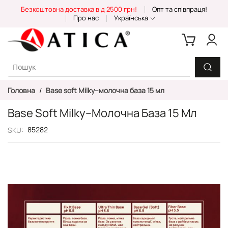
Skip
Безкоштовна доставка від 2500 грн!
Опт та співпраця!
to
Про нас
Українська
Content
Головна
Base soft Milky--молочна база 15 мл
Base Soft Milky--молочна База 15 Мл
85282
SKU
Перейти
до
кінця
галереї
зображень