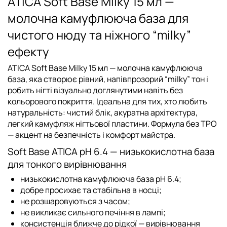
ATICA Soft Base Milky 15 мл —
молочна камуфлююча база для
чистого нюду та ніжного “milky”
ефекту
ATICA Soft Base Milky 15 мл
— молочна камуфлююча
база, яка створює рівний, напівпрозорий “milky” тон і
робить нігті візуально доглянутими навіть без
кольорового покриття. Ідеальна для тих, хто любить
натуральність: чистий блік, акуратна архітектура,
легкий камуфляж нігтьової пластини. Формула
без TPO
— акцент на безпечність і комфорт майстра.
Soft Base ATICA pH 6.4 — низькокислотна база
для тонкого вирівнювання
низькокислотна камуфлююча база pH 6.4
;
добре просихає та стабільна в носці;
не розшаровуються з часом;
не викликає сильного печіння в лампі;
консистенція ближче до рідкої — вирівнювання