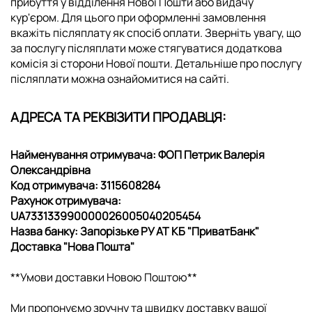
прибуття у відділення Нової Пошти або видачу
кур'єром. Для цього при оформленні замовлення
вкажіть післяплату як спосіб оплати. Зверніть увагу, що
за послугу післяплати може стягуватися додаткова
комісія зі сторони Нової пошти. Детальніше про послугу
післяплати можна ознайомитися на
сайті
.
АДРЕСА ТА РЕКВІЗИТИ ПРОДАВЦЯ:
Найменування отримувача: ФОП Петрик Валерія
Олександрівна
Код отримувача: 3115608284
Рахунок отримувача:
UA733133990000026005040205454
Назва банку: Запорiзьке РУ АТ КБ "ПриватБанк"
Доставка "Нова Пошта"
**Умови доставки Новою Поштою**
Ми пропонуємо зручну та швидку доставку вашої