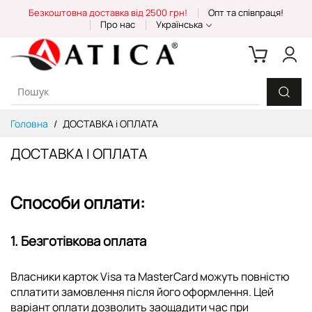
Skip
Безкоштовна доставка від 2500 грн!
Опт та співпраця!
to
Про нас
Українська
Content
Головна
ДОСТАВКА і ОПЛАТА
ДОСТАВКА І ОПЛАТА
Способи оплати:
1. Безготівкова оплата
Власники карток Visa та MasterCard можуть повністю
сплатити замовлення після його оформлення. Цей
варіант оплати дозволить заощадити час при