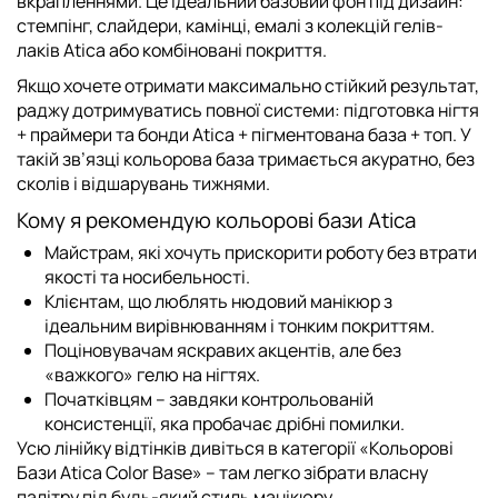
вкрапленнями. Це ідеальний базовий фон під дизайн:
стемпінг, слайдери, камінці, емалі з колекцій
гелів-
лаків Atica
або комбіновані покриття.
Якщо хочете отримати максимально стійкий результат,
раджу дотримуватись повної системи: підготовка нігтя
+
праймери та бонди Atica
+ пігментована база + топ. У
такій зв’язці кольорова база тримається акуратно, без
сколів і відшарувань тижнями.
Кому я рекомендую кольорові бази Atica
Майстрам, які хочуть прискорити роботу без втрати
якості та носибельності.
Клієнтам, що люблять нюдовий манікюр з
ідеальним вирівнюванням і тонким покриттям.
Поціновувачам яскравих акцентів, але без
«важкого» гелю на нігтях.
Початківцям – завдяки контрольованій
консистенції, яка пробачає дрібні помилки.
Усю лінійку відтінків дивіться в категорії
«Кольорові
Бази Atica Color Base»
– там легко зібрати власну
палітру під будь-який стиль манікюру.