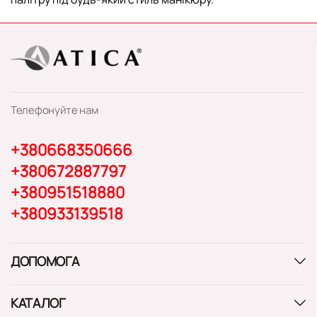
Телефонуйте нам
+380668350666
+380672887797
+380951518880
+380933139518
ДОПОМОГА
КАТАЛОГ