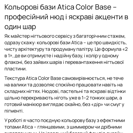
Кольорові бази Atica Color Base –
професійний нюд і яскраві акценти в
один шар
Як майстер нігтьового сервісу з багаторічним стажем,
одразу скажу:
кольорові бази Atica
– це про швидкість,
чисту архітектуру та продуману палітру. Це формула «2
в 1», де ви отримуєте і надійну базу, і колір у одному
флаконі, без зайвих шарів і перевантаження нігтьової
пластини.
Текстура
Atica Color Base
самовирівнюється, не тече
на валики та дозволяє спокійно працювати навіть на
складних нігтях. Нюдові, пастельні та яскраві відтінки
щільно перекривають ніготь уже в 1–2 тонких шари, а
готовий манікюр виглядає охайно, без «дір» чи смуг у
пігменті.
У роботі я часто поєдную кольорову базу з ефектними
топами Atica
– глянцевими, з шиммером чи дрібними