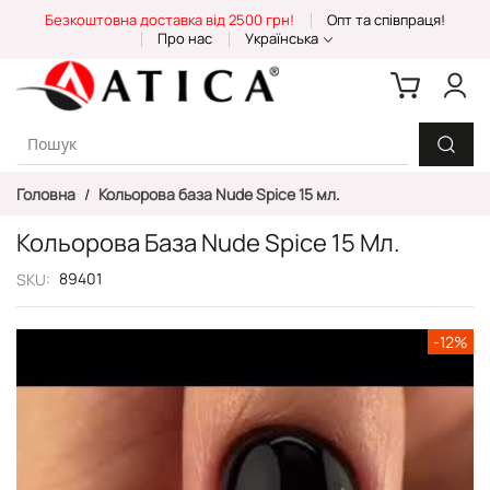
Skip
Безкоштовна доставка від 2500 грн!
Опт та співпраця!
to
Про нас
Українська
Content
Головна
Кольорова база Nude Spice 15 мл.
Кольорова База Nude Spice 15 Мл.
89401
SKU
Перейти
-12%
до
кінця
галереї
зображень