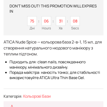
DON'T MISS OUT! THIS PROMOTION WILL EXPIRES
IN
75
06
31
07
Дні
Hours
Хв
Secs
ATICA Nude Spice
— кольорова база 2-в-1,
15 мл
, для
створення натурального нюдового манікюру з
теплим підтоном.
Підходить для: clean nails, повсякденного
манікюру, мінімального дизайну.
Порада майстра: наносіть тонко; для стабільності
використовуйте
ATICA Ultra Thin Base Gel
.
Категорія:
Кольорові Бази