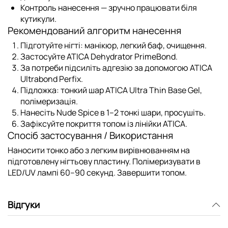
Контроль нанесення
— зручно працювати біля
кутикули.
Рекомендований алгоритм нанесення
Підготуйте нігті: манікюр, легкий баф, очищення.
Застосуйте
ATICA Dehydrator PrimeBond
.
За потреби підсиліть адгезію за допомогою
ATICA
Ultrabond Perfix
.
Підложка
: тонкий шар
ATICA Ultra Thin Base Gel
,
полімеризація.
Нанесіть
Nude Spice
в 1–2 тонкі шари, просушіть.
Зафіксуйте покриття топом із
лінійки ATICA
.
Спосіб застосування / Використання
Наносити тонко або з легким вирівнюванням на
підготовлену нігтьову пластину. Полімеризувати в
LED/UV лампі 60–90 секунд. Завершити топом.
Відгуки