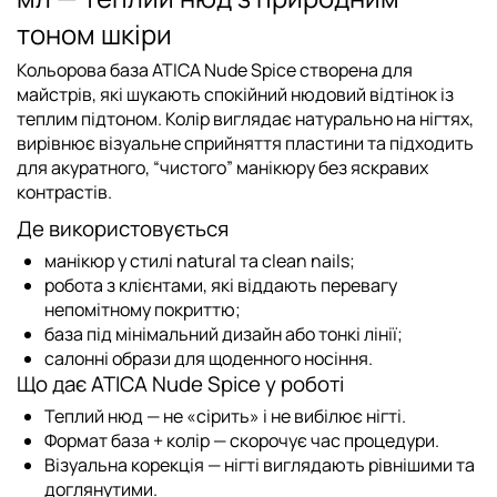
тоном шкіри
Кольорова база ATICA Nude Spice
створена для
майстрів, які шукають спокійний нюдовий відтінок із
теплим підтоном. Колір виглядає натурально на нігтях,
вирівнює візуальне сприйняття пластини та підходить
для акуратного, “чистого” манікюру без яскравих
контрастів.
Де використовується
манікюр у стилі natural та clean nails;
робота з клієнтами, які віддають перевагу
непомітному покриттю;
база під мінімальний дизайн або тонкі лінії;
салонні образи для щоденного носіння.
Що дає ATICA Nude Spice у роботі
Теплий нюд
— не «сірить» і не вибілює нігті.
Формат база + колір
— скорочує час процедури.
Візуальна корекція
— нігті виглядають рівнішими та
доглянутими.