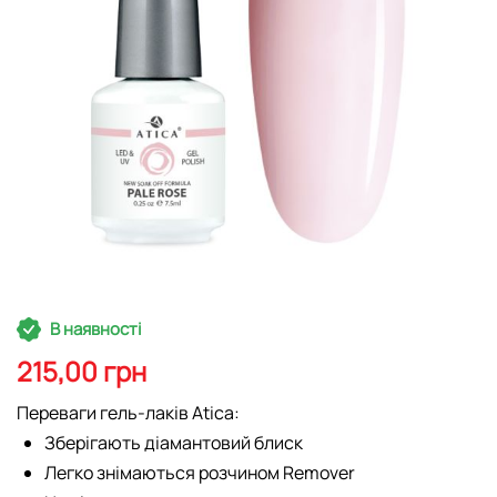
Перейти
В наявності
до
початку
215,00 грн
галереї
зображень
Переваги гель-лаків Atica:
Зберігають діамантовий блиск
Легко знімаються розчином Remover