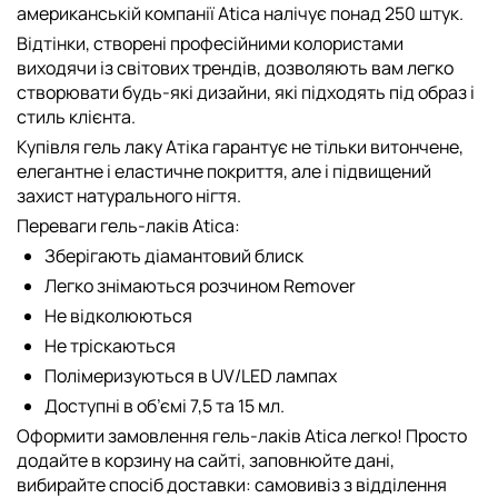
американській компанії Atica налічує понад 250 штук.
Відтінки, створені професійними колористами
виходячи із світових трендів, дозволяють вам легко
створювати будь-які дизайни, які підходять під образ і
стиль клієнта.
Купівля гель лаку Атіка гарантує не тільки витончене,
елегантне і еластичне покриття, але і підвищений
захист натурального нігтя.
Переваги гель-лаків Atica:
Зберігають діамантовий блиск
Легко знімаються розчином Remover
Не відколюються
Не тріскаються
Полімеризуються в UV/LED лампах
Доступні в об’ємі 7,5 та 15 мл.
Оформити замовлення гель-лаків Atica легко! Просто
додайте в корзину на сайті, заповнюйте дані,
вибирайте спосіб доставки: самовивіз з відділення