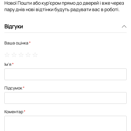
Нової Пошти або кур'єром прямо до дверей і вже через
пару днів нові відтінки будуть радувати вас в роботі.
Відгуки
Ваша оцінка
1
2
3
4
5
Ім'я
star
stars
stars
stars
stars
Підсумок
Коментар