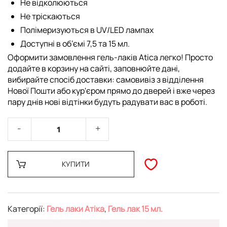
Не відколюються
Не тріскаються
Полімеризуються в UV/LED лампах
Доступні в об’ємі 7,5 та 15 мл.
Оформити замовлення гель-лаків Atica легко! Просто
додайте в корзину на сайті, заповнюйте дані,
вибирайте спосіб доставки: самовивіз з відділення
Нової Пошти або кур'єром прямо до дверей і вже через
пару днів нові відтінки будуть радувати вас в роботі.
КУПИТИ
Категорії:
Гель лаки Атіка
,
Гель лак 15 мл.