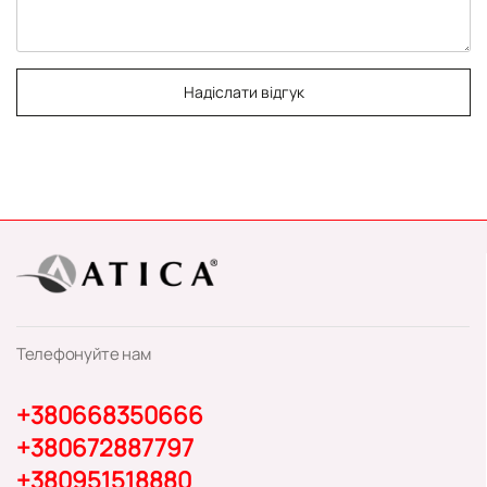
Надіслати відгук
Телефонуйте нам
+380668350666
+380672887797
+380951518880