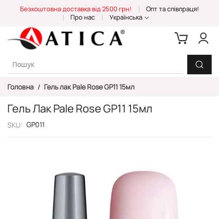
Skip
Безкоштовна доставка від 2500 грн!
Опт та співпраця!
to
Про нас
Українська
Content
Головна
Гель лак Pale Rose GP11 15мл
Гель Лак Pale Rose GP11 15мл
GP011
SKU
Перейти
до
кінця
галереї
зображень