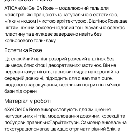
ATICA eXel Gel 04 Rose
— моделюючий гель для
майстрів, які працюють із натуральною естетикою,
м’яким нюдом і чистою архітектурою. Відтінок Rose дає
нігтям ніжний рожево-нюдовий тон, візуально освіжає
пластину та виглядає завершено навіть без
кольорового гель-лаку.
Естетика Rose
Це спокійний напівпрозорий рожевий відтінок без
шимера, блискіток і декоративних частинок. Він не
перевантажує ніготь, гарно виглядає на короткій та
середній довжині, підходить для clean manicure,
нюдового нарощування, весільних покриттів і м’якої
бази під френч.
Матеріал у роботі
eXel Gel 04 Rose використовують для зміцнення
натуральних нігтів, моделювання довжини, корекції та
побудови правильної архітектури. Самовирівнювальна
текстура допомагає швидше отримати рівний блік, а