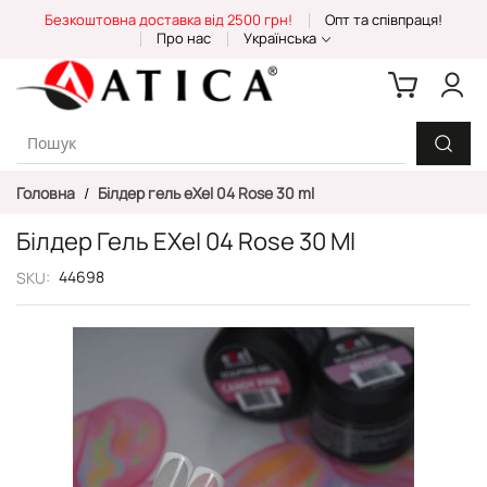
Skip
Безкоштовна доставка від 2500 грн!
Опт та співпраця!
to
Про нас
Українська
Content
Головна
Білдер гель eXel 04 Rose 30 ml
Білдер Гель EXel 04 Rose 30 Ml
44698
SKU
Перейти
до
кінця
галереї
зображень