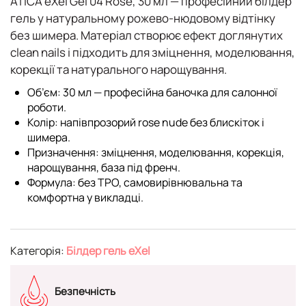
ATICA eXel Gel 04 Rose, 30 мл
— професійний білдер
гель у натуральному рожево-нюдовому відтінку
без шимера. Матеріал створює ефект доглянутих
clean nails і підходить для зміцнення, моделювання,
корекції та натурального нарощування.
Об’єм:
30 мл — професійна баночка для салонної
роботи.
Колір:
напівпрозорий rose nude без блискіток і
шимера.
Призначення:
зміцнення, моделювання, корекція,
нарощування, база під френч.
Формула:
без TPO, самовирівнювальна та
комфортна у викладці.
Категорія:
Білдер гель eXel
Безпечність