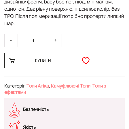
дизайнів: френч, baby boomer, нюд, мінімалізм,
однотон. Дає рівну поверхню, підсилює колір,
без
TPO
. Після полімеризації потрібно
протерти липкий
шар
.
КУПИТИ
Категорії:
Топи Атіка
,
Камуфлюючі Топи
,
Топи з
ефектами
Безпечність
Якість