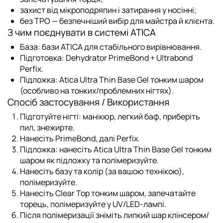
захист
від мікроподряпин і затирання у носінні;
без TPO
— безпечніший вибір для майстра й клієнта.
З чим поєднувати в системі ATICA
База:
бази ATICA
для стабільного вирівнювання.
Підготовка:
Dehydrator PrimeBond
+
Ultrabond
Perfix
.
Підложка:
Atica Ultra Thin Base Gel
тонким шаром
(особливо на тонких/проблемних нігтях).
Спосіб застосування / Використання
Підготуйте нігті: манікюр, легкий баф, приберіть
пил, знежирте.
Нанесіть
PrimeBond
, далі
Perfix
.
Підложка:
нанесіть
Atica Ultra Thin Base Gel
тонким
шаром як підложку та полімеризуйте.
Нанесіть базу та колір (за вашою технікою),
полімеризуйте.
Нанесіть Clear Top тонким шаром,
запечатайте
торець
, полімеризуйте у UV/LED-лампі.
Після полімеризації зніміть липкий шар
клінсером/