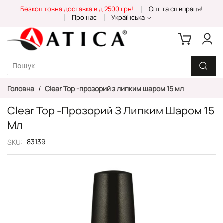
Skip
Безкоштовна доставка від 2500 грн!
Опт та співпраця!
to
Про нас
Українська
Content
Головна
Clear Top -прозорий з липким шаром 15 мл
Clear Top -прозорий З Липким Шаром 15
Мл
83139
SKU
Перейти
до
кінця
галереї
зображень