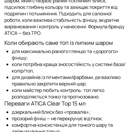
шаром
, який створює рівний «скляний» блиск,
підсилює глибину кольору та захищає покриття від
подряпин і потьмяніння. Підходить для салонної
роботи, коли важлива стабільність фінішу, акуратне
вирівнювання і контроль у нанесенні. Формула бренду
ATICA — без TPO
.
Коли обирають саме топ із липким шаром
для максимально рівного глянцю та «дорогого»
фінішу;
коли потрібна краща зносостійкість у системі база/
колір/топ;
для дизайнів із пігментами/фарбами, де важливо
правильно закріпити верхній шар;
коли майстер любить контроль: топ легко
розподіляється тонко та прогнозовано.
Переваги ATICA Clear Top 15 мл
дзеркальний блиск
без «провалів»;
прозорий фініш
— не перекручує відтінок;
комфортна консистенція
для тонкого шару та
запечатування торця;