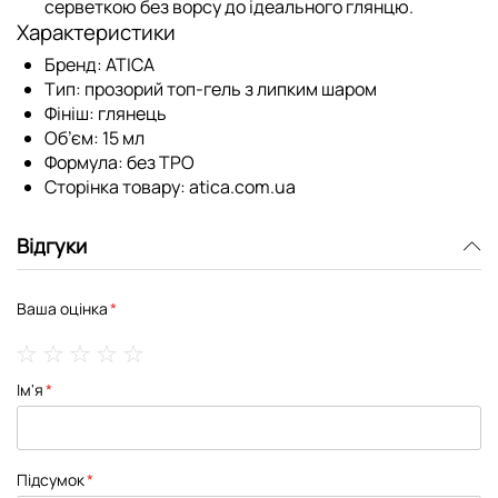
серветкою без ворсу до ідеального глянцю.
Характеристики
Бренд:
ATICA
Тип:
прозорий топ-гель з липким шаром
Фініш:
глянець
Об’єм:
15 мл
Формула:
без TPO
Сторінка товару:
atica.com.ua
Відгуки
Ваша оцінка
1
2
3
4
5
Ім'я
star
stars
stars
stars
stars
Підсумок