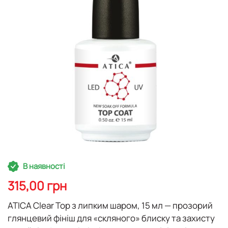
Перейти
В наявності
до
початку
315,00 грн
галереї
зображень
ATICA Clear Top з липким шаром, 15 мл
— прозорий
глянцевий фініш для «скляного» блиску та захисту