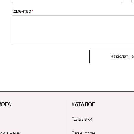
Коментар
Надіслати в
ОГА
КАТАЛОГ
Гель лаки
ся з нами
Бази і топи