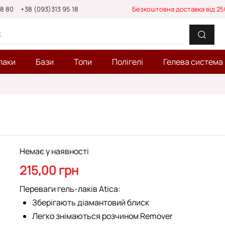
88 80
+38 (093)313 95 18
Безкоштовна доставка від 25
лаки
Бази
Топи
Полігелі
Гелева система
Немає у наявності
215,00 грн
Переваги гель-лаків Atica:
Зберігають діамантовий блиск
Легко знімаються розчином Remover