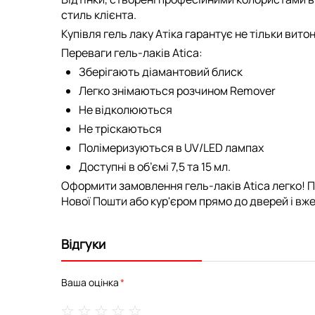
стиль клієнта.
Купівля гель лаку Атіка гарантує не тільки вито
Переваги гель-лаків Atica:
Зберігають діамантовий блиск
Легко знімаються розчином Remover
Не відколюються
Не тріскаються
Полімеризуються в UV/LED лампах
Доступні в об’ємі 7,5 та 15 мл.
Оформити замовлення гель-лаків Atica легко! П
Нової Пошти або кур'єром прямо до дверей і вже 
Відгуки
Ваша оцінка