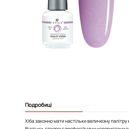
Перейти
до
початку
галереї
зображень
Подробиці
Хіба законно мати настільки величезну палітру к
Відтінки, створені професійними колористами ви