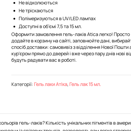
Не відколюються
Не тріскаються
Полімеризуються в UV/LED лампах
Доступні в об’ємі 7,5 та 15 мл.
Оформити замовлення гель-лаків Atica легко! Просто
додайте в корзину на сайті, заповнюйте дані, вибирай
спосіб доставки: самовивіз з відділення Нової Пошти 
кур'єром прямо до дверей і вже через пару днів нові ві
будуть радувати вас в роботі.
Категорії:
Гель лаки Атіка
,
Гель лак 15 мл.
ольорів гель-лаків? Кількість унікальних пігментів в амери
ходячи із світових трендів, дозволяють вам легко створюват