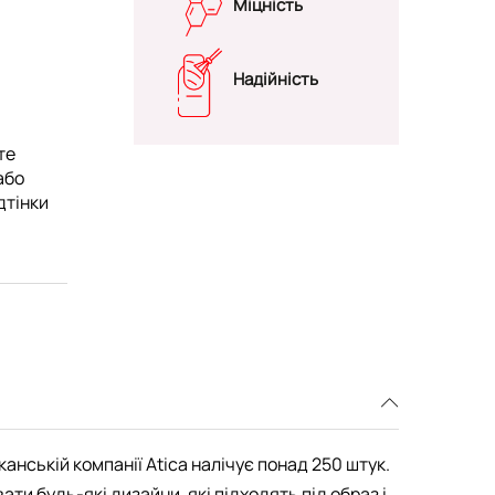
Міцність
Надійність
те
або
дтінки
канській компанії Atica налічує понад 250 штук.
и будь-які дизайни, які підходять під образ і