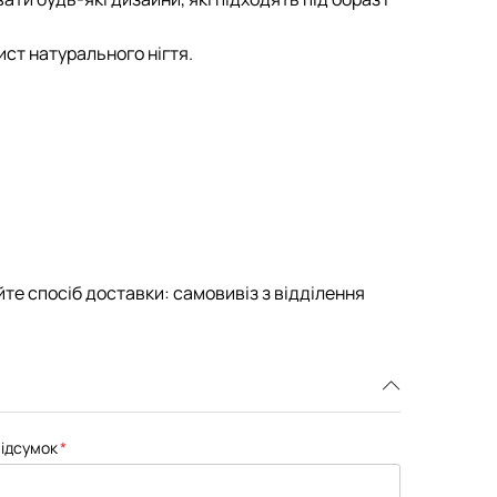
ист натурального нігтя.
те спосіб доставки: самовивіз з відділення
ідсумок