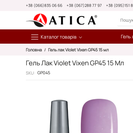
Skip
+38 (066)835 06 66
+38 (067)288 77 97
+38 (095)151 
to
Content
Гель 
Каталог товарів
Головна
Гель лак Violet Vixen GP45 15 мл
Гель Лак Violet Vixen GP45 15 Мл
GP045
SKU
Перейти
до
кінця
галереї
зображень