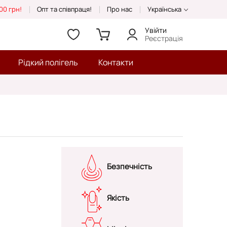
00 грн!
Опт та співпраця!
Про нас
Українська
Увійти
Реєстрація
Рідкий полігель
Контакти
Безпечність
Якість