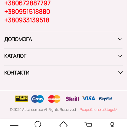
+380672887797
+380951518880
+380933139518
ДОПОМОГА
КАТАЛОГ
КОНТАКТИ
© 2024 Atica.com.ua All Rights Reserved
Розроблено в StageM