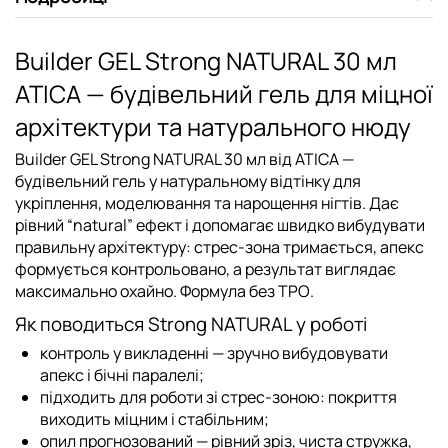
Builder GEL Strong NATURAL 30 мл
ATICA — будівельний гель для міцної
архітектури та натурального нюду
Builder GEL Strong NATURAL 30 мл від ATICA
—
будівельний гель у натуральному відтінку для
укріплення
,
моделювання
та
нарощення
нігтів. Дає
рівний “natural” ефект і допомагає швидко вибудувати
правильну архітектуру: стрес-зона тримається, апекс
формується контрольовано, а результат виглядає
максимально охайно. Формула
без TPO
.
Як поводиться Strong NATURAL у роботі
контроль у викладенні — зручно вибудовувати
апекс і бічні паралелі;
підходить для роботи зі стрес-зоною: покриття
виходить міцним і стабільним;
опил прогнозований — рівний зріз, чиста стружка,