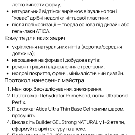
легко вивести форму;
натуральний відтінок вирівнює візуально тон і
“ховає” дрібні недоліки нігтьової пластини;
після полімеризації — тверда основа під дизайн або
гель-лаки ATICA
.
Кому та для яких задач
укріплення натуральних нігтів (коротка/середня
довжина);
нарощення на формах і добудова кутів;
ремонт тріщин і відновлення стрес-зони;
нюдові покриття, френч, мінімалістичний дизайн.
Протокол нанесення майстра
Манікюр, баф/шліфування, знежирення.
Підготовка:
Dehydrator PrimeBond
, потім
Ultrabond
Perfix
.
Підложка:
Atica Ultra Thin Base Gel
тонким шаром,
просушіть.
Викладіть
Builder GEL Strong NATURAL
у 1–2 етапи,
сформуйте архітектуру та апекс.