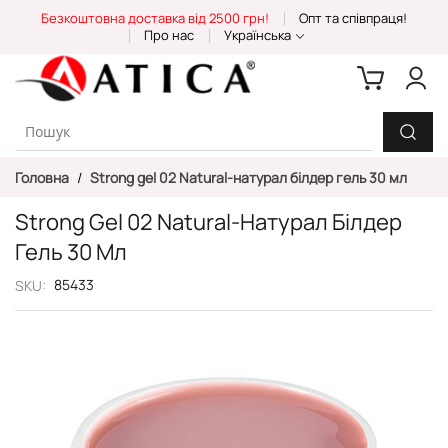
Skip
Безкоштовна доставка від 2500 грн!
Опт та співпраця!
to
Про нас
Українська
Content
Головна
Strong gel 02 Natural-натурал білдер гель 30 мл
Strong Gel 02 Natural-Натурал Білдер
Гель 30 Мл
85433
SKU
Перейти
до
кінця
галереї
зображень