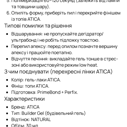
Полімеризація 60–120 секунд (залежить від лампи
та товщини шару).
Опиліть форму, приберіть пил і перекрийте фінішем
із
топів ATICA
.
Типові помилки та рішення
Відшарування:
не пропускайте дегідратор/
ультрабонд і не робіть підложку товстою.
Перепил апексу:
перед опилом позначте вершину
апексу і працюйте поетапно.
Відчуття печіння:
викладайте гель тонше в стрес-
зоні або використовуйте режим low heat.
З чим поєднувати (перехресні лінки ATICA)
Колір:
гель-лаки ATICA
.
Фініш:
топи ATICA
.
Підготовка:
PrimeBond
+
Perfix
.
Характеристики
Бренд:
ATICA
Тип:
Builder Gel (будівельний гель)
Відтінок:
NATURAL
Об’єм:
30 мл