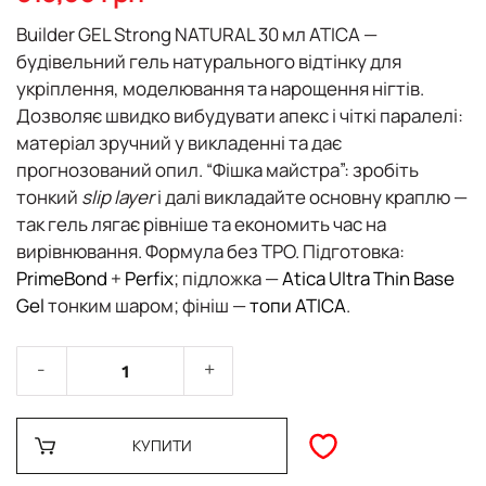
галереї
зображень
Builder GEL Strong NATURAL 30 мл ATICA
—
будівельний гель натурального відтінку для
укріплення
,
моделювання
та
нарощення
нігтів.
Дозволяє швидко вибудувати апекс і чіткі паралелі:
матеріал зручний у викладенні та дає
прогнозований опил. “Фішка майстра”: зробіть
тонкий
slip layer
і далі викладайте основну краплю —
так гель лягає рівніше та економить час на
вирівнювання. Формула
без TPO
. Підготовка:
PrimeBond
+
Perfix
;
підложка
—
Atica Ultra Thin Base
Gel
тонким шаром; фініш —
топи ATICA
.
КУПИТИ