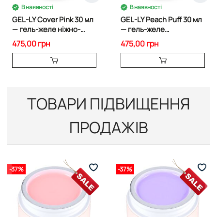
В наявності
В наявності
GEL-LY Cover Pink 30 мл
GEL-LY Peach Puff 30 мл
— гель-желе ніжно-
— гель-желе
рожевий
персиковий-нюд
475,00 грн
475,00 грн
ТОВАРИ ПІДВИЩЕННЯ
ПРОДАЖІВ
-37%
-37%