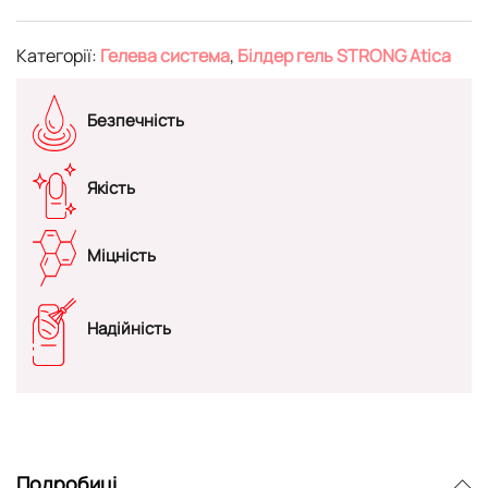
Категорії:
Гелева система
,
Білдер гель STRONG Atica
Безпечність
Якість
Міцність
Надійність
Подробиці