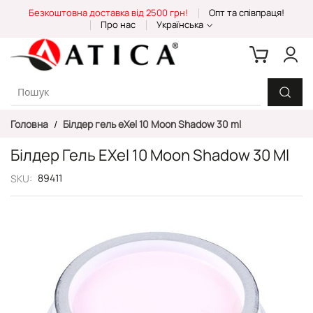
Skip
Безкоштовна доставка від 2500 грн!
Опт та співпраця!
to
Про нас
Українська
Content
Головна
Білдер гель eXel 10 Moon Shadow 30 ml
Білдер Гель EXel 10 Moon Shadow 30 Ml
89411
SKU
Перейти
до
кінця
галереї
зображень