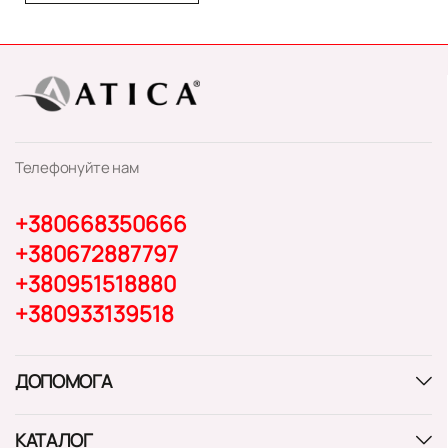
Телефонуйте нам
+380668350666
+380672887797
+380951518880
+380933139518
ДОПОМОГА
КАТАЛОГ