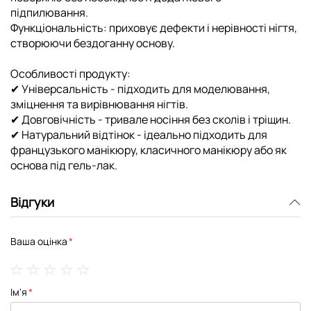
підпилювання.
Функціональність: приховує дефекти і нерівності нігтя,
створюючи бездоганну основу.
Особливості продукту:
✔ Універсальність - підходить для моделювання,
зміцнення та вирівнювання нігтів.
✔ Довговічність - тривале носіння без сколів і тріщин.
✔ Натуральний відтінок - ідеально підходить для
французького манікюру, класичного манікюру або як
основа під гель-лак.
Відгуки
Ваша оцінка
1
2
3
4
5
Ім'я
star
stars
stars
stars
stars