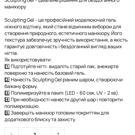
Sculpting Gel - ідеальне рішення для бездоганного
манікюру
Sculpting Gel - це професійний моделюючий гель
ніжного відтінку, який стане відмінним вибором для
створення природного, естетичного манікюру. Його
текстура забезпечує зручність використання, а якість
гарантує довговічність і бездоганний вигляд ваших
нігтів.
Як використовувати:
1️⃣ Підготуйте нігті: видаліть старий лак, знежирте
поверхню та нанесіть базовий гель.
2️⃣ Нанесіть Sculpting Gel рівним шаром, створюючи
бажану форму.
3️⃣ Полимеризуйте в лампі (LED – 60 сек, UV – 2 хв).
4️⃣ При необхідності нанести другий шар і повторити
полімеризацію.
5️⃣ Завершіть манікюр топовим покриттям для
додаткового блиску та захисту.