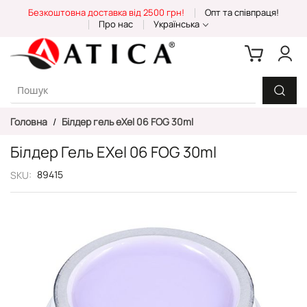
Skip
Безкоштовна доставка від 2500 грн!
Опт та співпраця!
to
Про нас
Українська
Content
Головна
Білдер гель eXel 06 FOG 30ml
Білдер Гель EXel 06 FOG 30ml
89415
SKU
Перейти
до
кінця
галереї
зображень