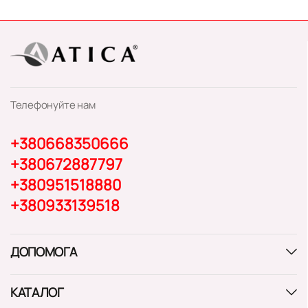
Телефонуйте нам
+380668350666
+380672887797
+380951518880
+380933139518
ДОПОМОГА
КАТАЛОГ