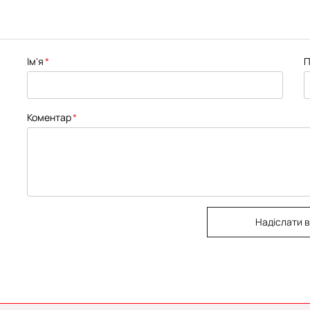
Ім'я
П
Коментар
Надіслати в