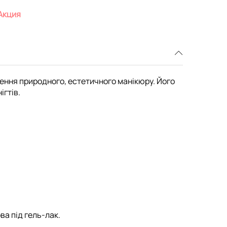
Акция
рення природного, естетичного манікюру. Його
ігтів.
ва під гель-лак.