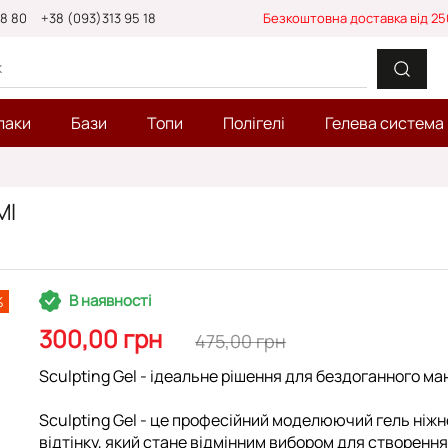
88 80
+38 (093)313 95 18
Безкоштовна доставка від 25
лаки
Бази
Топи
Полігелі
Гелева система
Ml
В наявності
%
300,00 грн
475,00 грн
Sculpting Gel - ідеальне рішення для бездоганного ма
Sculpting Gel - це професійний моделюючий гель ніжн
відтінку, який стане відмінним вибором для створення