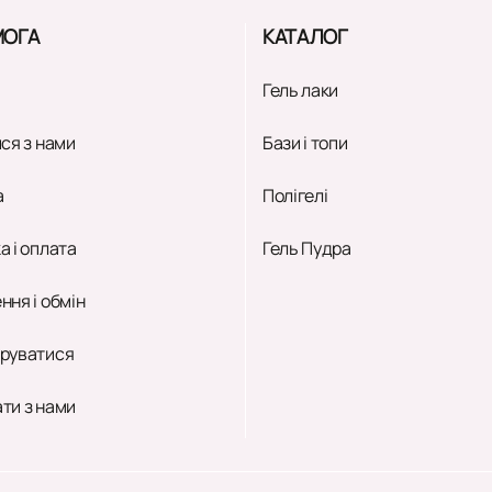
ОГА
КАТАЛОГ
Гель лаки
ся з нами
Бази і топи
а
Полігелі
а і оплата
Гель Пудра
ння і обмін
руватися
ти з нами