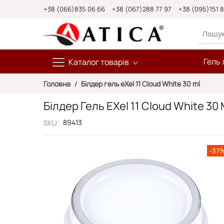
Skip
+38 (066)835 06 66
+38 (067)288 77 97
+38 (095)151 
to
Content
Гель 
Каталог товарів
Головна
Білдер гель eXel 11 Cloud White 30 ml
Білдер Гель EXel 11 Cloud White 30 
89413
SKU
Перейти
-37
до
кінця
галереї
зображень