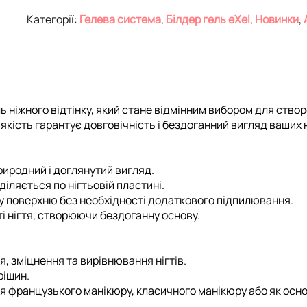
Категорії:
Гелева система
,
Білдер гель eXel
,
Новинки
,
ь ніжного відтінку, який стане відмінним вибором для ство
якість гарантує довговічність і бездоганний вигляд ваших н
природний і доглянутий вигляд.
діляється по нігтьовій пластині.
у поверхню без необхідності додаткового підпилювання.
ті нігтя, створюючи бездоганну основу.
, зміцнення та вирівнювання нігтів.
ріщин.
ля французького манікюру, класичного манікюру або як осно