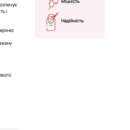
Міцність
безпечує
ть і
Надійність
оверхню
бажану
ового