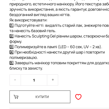
природного, естетичного манікюру. Його текстура за
зручність використання, а якість гарантує довговічніс
бездоганний вигляд ваших нігтів.
Як використовувати:
1️⃣ Підготуйте нігті: видаліть старий лак, знежирте п
та нанесіть базовий гель.
2️⃣ Нанесіть Sculpting Gel рівним шаром, створюючи 
форму.
3️⃣ Полимеризуйте в лампі (LED – 60 сек, UV – 2 хв).
4️⃣ При необхідності нанести другий шар і повторити
полімеризацію.
5️⃣ Завершіть манікюр топовим покриттям для додатк
блиску та захисту.
КУПИТИ