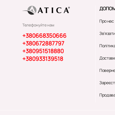
ДОПОМ
Про нас
Телефонуйте нам
Зв'язати
+380668350666
+380672887797
Політик
+380951518880
+380933139518
Доставк
Поверне
Зареєст
Продава