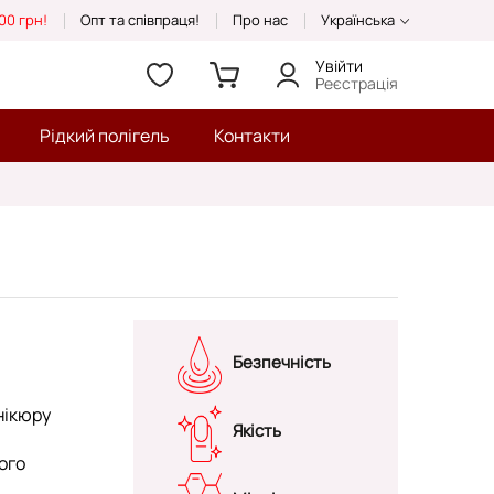
00 грн!
Опт та співпраця!
Про нас
Українська
Увійти
Реєстрація
Рідкий полігель
Контакти
Безпечність
нікюру
Якість
ого