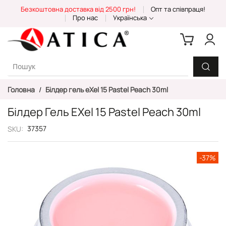
Skip
Безкоштовна доставка від 2500 грн!
Опт та співпраця!
to
Про нас
Українська
Content
Головна
Білдер гель eXel 15 Pastel Peach 30ml
Білдер Гель EXel 15 Pastel Peach 30ml
37357
SKU
Перейти
-37%
до
кінця
галереї
зображень