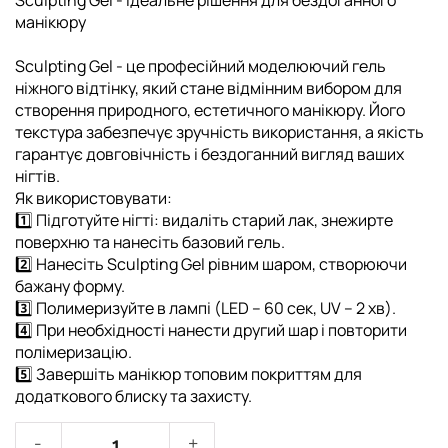
Sculpting Gel - ідеальне рішення для бездоганного
манікюру
Sculpting Gel - це професійний моделюючий гель
ніжного відтінку, який стане відмінним вибором для
створення природного, естетичного манікюру. Його
текстура забезпечує зручність використання, а якість
гарантує довговічність і бездоганний вигляд ваших
нігтів.
Як використовувати:
1️⃣ Підготуйте нігті: видаліть старий лак, знежирте
поверхню та нанесіть базовий гель.
2️⃣ Нанесіть Sculpting Gel рівним шаром, створюючи
бажану форму.
3️⃣ Полимеризуйте в лампі (LED – 60 сек, UV – 2 хв).
4️⃣ При необхідності нанести другий шар і повторити
полімеризацію.
5️⃣ Завершіть манікюр топовим покриттям для
додаткового блиску та захисту.