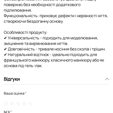
поверхню без необхідності додаткового
підпилювання.
Функціональність: приховує дефекти і нерівності нігтя,
створюючи бездоганну основу.
Особливості продукту:
✔ Універсальність - підходить для моделювання,
зміцнення та вирівнювання нігтів.
✔ Довговічність - тривале носіння без сколів і тріщин.
✔ Натуральний відтінок - ідеально підходить для
французького манікюру, класичного манікюру або як
основа під гель-лак.
Відгуки
Ваша оцінка
1
2
3
4
5
Ім'я