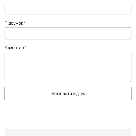
star
stars
stars
stars
stars
Підсумок
Коментар
Надіслати відгук