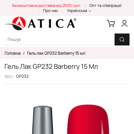
Skip
Безкоштовна доставка від 2500 грн!
Опт та співпраця!
to
Про нас
Українська
Content
Головна
Гель лак GP232 Barberry 15 мл
Гель Лак GP232 Barberry 15 Мл
GP232
SKU
Перейти
до
кінця
галереї
зображень