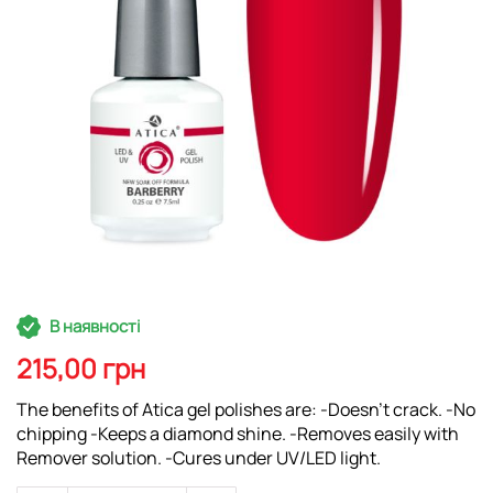
Перейти
В наявності
до
початку
215,00 грн
галереї
зображень
The benefits of Atica gel polishes are: -Doesn't crack. -No
chipping -Keeps a diamond shine. -Removes easily with
Remover solution. -Cures under UV/LED light.