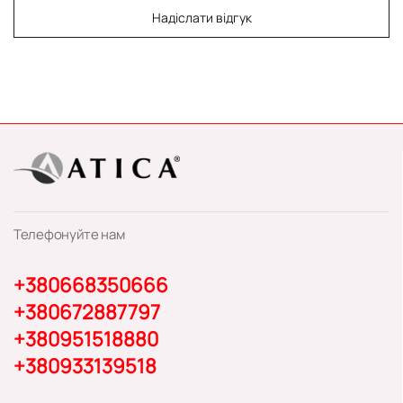
Надіслати відгук
Телефонуйте нам
+380668350666
+380672887797
+380951518880
+380933139518