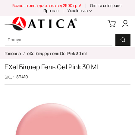
Skip
Безкоштовна доставка від 2500 грн!
Опт та співпраця!
to
Про нас
Українська
Content
Головна
eXel білдер гель Gel Pink 30 ml
EXel Білдер Гель Gel Pink 30 Ml
89410
SKU
Перейти
до
кінця
галереї
зображень