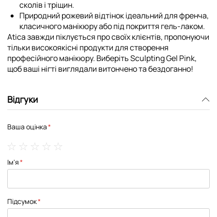
сколів і тріщин.
Природний рожевий відтінок ідеальний для френча,
класичного манікюру або під покриття гель-лаком.
Atica
завжди піклується про своїх клієнтів, пропонуючи
тільки високоякісні продукти для створення
професійного манікюру. Виберіть
Sculpting Gel Pink
,
щоб ваші нігті виглядали витончено та бездоганно!
Відгуки
Ваша оцінка
1
2
3
4
5
Ім'я
star
stars
stars
stars
stars
Підсумок