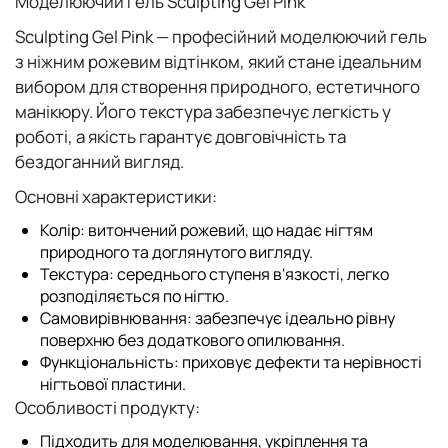
Моделюючий гель Sculpting Gel Pink
Sculpting Gel Pink
— професійний моделюючий гель
з ніжним рожевим відтінком, який стане ідеальним
вибором для створення природного, естетичного
манікюру. Його текстура забезпечує легкість у
роботі, а якість гарантує довговічність та
бездоганний вигляд.
Основні характеристики:
Колір:
витончений рожевий, що надає нігтям
природного та доглянутого вигляду.
Текстура:
середнього ступеня в'язкості, легко
розподіляється по нігтю.
Самовирівнювання:
забезпечує ідеально рівну
поверхню без додаткового опилювання.
Функціональність:
приховує дефекти та нерівності
нігтьової пластини.
Особливості продукту:
Підходить для моделювання, укріплення та