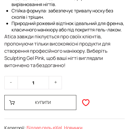
вирівнювання нігтів.
Стійка формула: забезпечує тривалу носку без
сколів і тріщин.
Природний рожевий відтінок ідеальний для френча,
класичного манікюру або під покриття гель-лаком.
Atica
завжди піклується про своїх клієнтів,
пропонуючи тільки високоякісні продукти для
створення професійного манікюру. Виберіть
Sculpting Gel Pink
, щоб ваші нігті виглядали
витончено та бездоганно!
КУПИТИ
Категорії:
Білдер гель eXel
,
Новинки