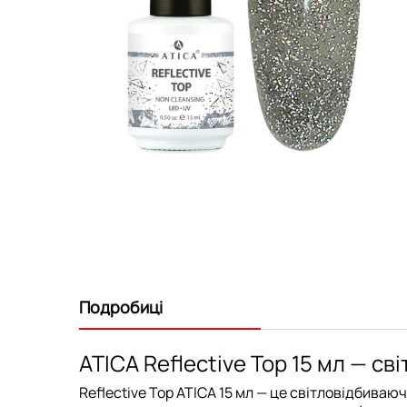
Перейти
до
початку
галереї
зображень
Подробиці
ATICA Reflective Top 15 мл — с
Reflective Top ATICA 15 мл
— це світловідбиваюче