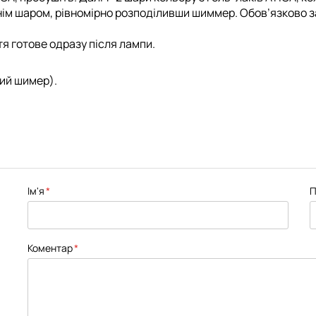
нім шаром, рівномірно розподіливши шиммер. Обов’язково з
я готове одразу після лампи.
тий шимер).
Ім'я
П
Коментар