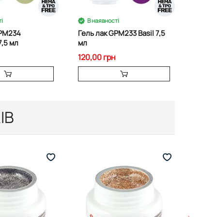
і
В наявності
В на
GPM234
Гель лак GPM233 Basil 7,5
Гель л
,5 мл
мл
7,5 мл
120,00 грн
120,00
ІВ