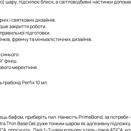
го) шару
, підсилює блиск, а світловідбивні частинки допом
рніх і святкових дизайнів.
идше закриття роботи.
правильної підготовки.
нків, френчу та мінімалістичних дизайнів.
-синього.
” фініш.
ового мерехтіння.
ьтрабонд Perfix 10 мл
.
ець бафом, приберіть пил. Нанесіть
PrimeBond
, за потреби
tra Thin Base Gel
дуже тонким шаром як адгезивну підложку,
ICA
, просушіть. Далі 1–2 шари кольору з
гель-лаків ATICA
, к