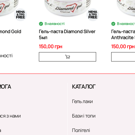
В наявності
В наявност
mond Gold
Гель-паста Diamond Silver
Гель-паст
5мл
Anthracite
150,00 грн
150,00 грн
вності
ОГА
КАТАЛОГ
Гель лаки
ся з нами
Бази і топи
а
Полігелі