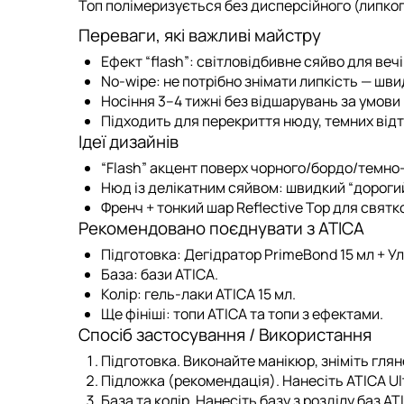
Топ полімеризується
без дисперсійного (липко
Переваги, які важливі майстру
Ефект “flash”
: світловідбивне сяйво для вечі
No-wipe
: не потрібно знімати липкість — шв
Носіння 3–4 тижні
без відшарувань за умови 
Підходить для перекриття нюду, темних відті
Ідеї дизайнів
“Flash” акцент поверх чорного/бордо/темно
Нюд із делікатним сяйвом: швидкий “дорогий
Френч + тонкий шар Reflective Top для святк
Рекомендовано поєднувати з ATICA
Підготовка:
Дегідратор PrimeBond 15 мл
+
Ул
База:
бази ATICA
.
Колір:
гель-лаки ATICA 15 мл
.
Ще фініші:
топи ATICA
та
топи з ефектами
.
Спосіб застосування / Використання
Підготовка.
Виконайте манікюр, зніміть глян
Підложка (рекомендація).
Нанесіть
ATICA Ul
База та колір.
Нанесіть базу з
розділу баз AT