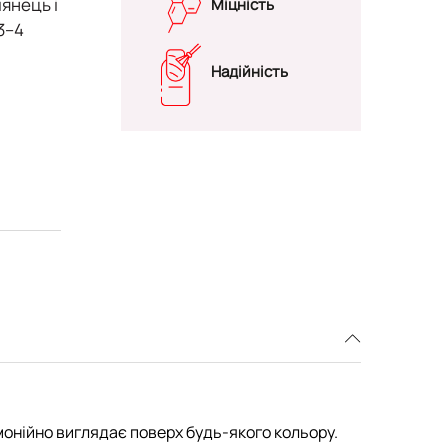
лянець і
Міцність
3–4
Надійність
монійно виглядає поверх будь-якого кольору.