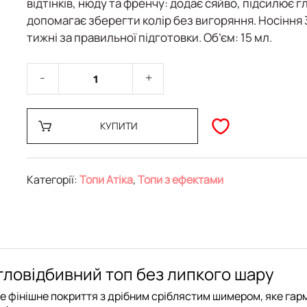
відтінків
, нюду та френчу: додає сяйво, підсилює г
допомагає зберегти колір без вигоряння. Носіння
тижні
за правильної підготовки. Об’єм:
15 мл
.
КУПИТИ
Категорії:
Топи Атіка
,
Топи з ефектами
вітловідбивний топ без липкого шару
 фінішне покриття з дрібним сріблястим шимером, яке гар