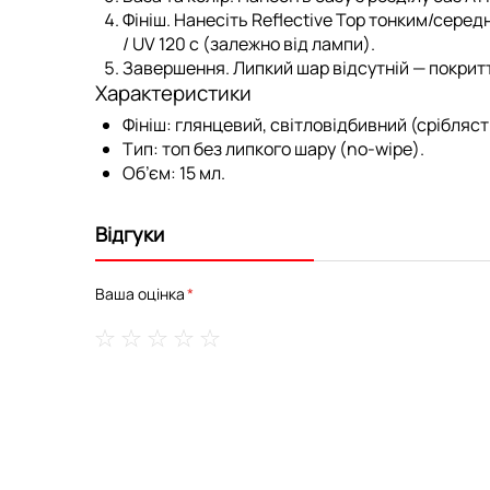
Фініш.
Нанесіть Reflective Top тонким/серед
/ UV 120 с (залежно від лампи).
Завершення.
Липкий шар відсутній — покритт
Характеристики
Фініш: глянцевий, світловідбивний (срібляс
Тип: топ без липкого шару (no-wipe).
Об’єм: 15 мл.
Відгуки
Ваша оцінка
1
2
3
4
5
star
stars
stars
stars
stars