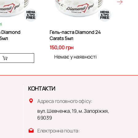
і
В на
а Diamond
Гель-паста Diamond 24
Гель-п
 5мл
Carats 5мл
5мл
150,00 грн
150,00
Немає у наявності
КОНТАКТИ
Адреса головного офісу:
вул. Шевченка, 19, м. Запоріжжя,
69039
Електронна пошта: