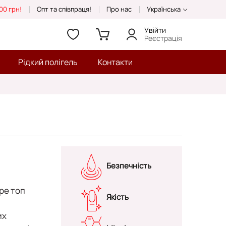
00 грн!
Опт та співпраця!
Про нас
Українська
Увійти
Реєстрація
Рідкий полігель
Контакти
Безпечність
pe
топ
Якість
их