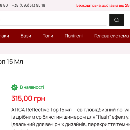
88 80
+38 (093)313 95 18
Безкоштовна доставка від 25
лаки
Бази
Топи
Полігелі
Гелева система
оп 15 Мл
В наявності
315,00 грн
ATICA Reflective Top 15 мл
— світловідбивний
no-wi
із дрібним сріблястим шимером для “flash” ефекту.
Ідеальний для
вечірніх дизайнів
, перекриття
темн