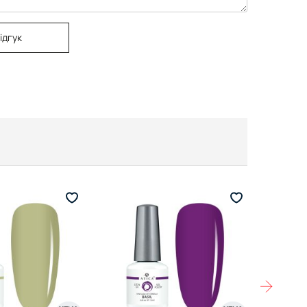
ідгук