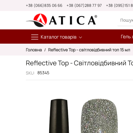
Skip
+38 (066)835 06 66
+38 (067)288 77 97
+38 (095)151 
to
Content
Гель 
Каталог товарів
Головна
Reflective Top - світловідбивний топ 15 мл
Reflective Top - Світловідбивний Т
85345
SKU
Перейти
до
кінця
галереї
зображень