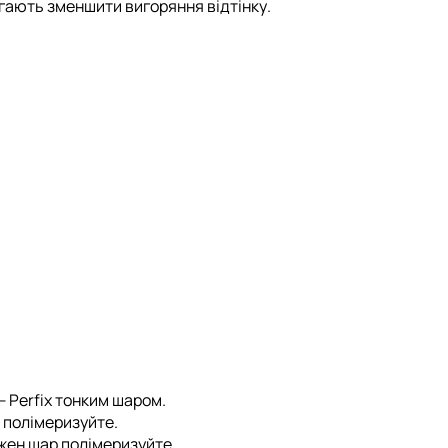
агають
зменшити вигоряння відтінку
.
 —
Perfix
тонким шаром.
 полімеризуйте.
ожен шар полімеризуйте.