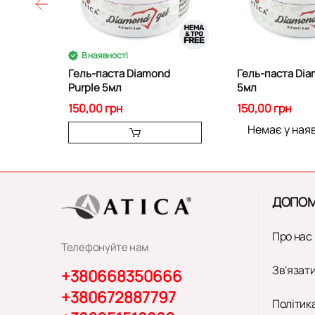
В наявності
Гель-паста Diamond
Гель-паста Dia
Purple 5мл
5мл
150,00 грн
150,00 грн
Немає у ная
ДОПОМ
Про нас
Телефонуйте нам
Зв'язати
+380668350666
+380672887797
Політик