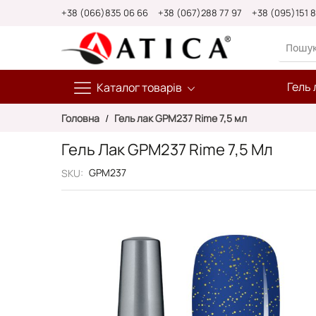
Skip
+38 (066)835 06 66
+38 (067)288 77 97
+38 (095)151 
to
Content
Гель 
Каталог товарів
Головна
Гель лак GPM237 Rime 7,5 мл
Гель Лак GPM237 Rime 7,5 Мл
GPM237
SKU
Перейти
до
кінця
галереї
зображень