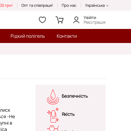
00 грн!
Опт та співпраця!
Про нас
Українська
Увійти
Реєстрація
Рідкий полігель
Контакти
Безпечність
блиск
Якість
ься -Не
упні в
tica