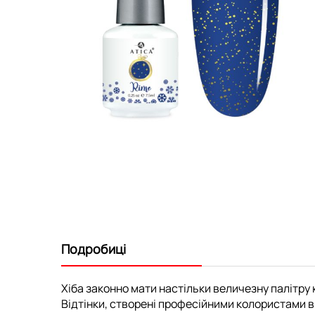
Перейти
до
початку
галереї
зображень
Подробиці
Хіба законно мати настільки величезну палітру к
Відтінки, створені професійними колористами ви