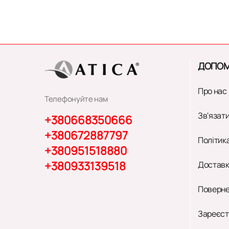
ДОПОМ
Про нас
Телефонуйте нам
Зв'язати
+380668350666
+380672887797
Політик
+380951518880
+380933139518
Доставк
Поверне
Зареєст