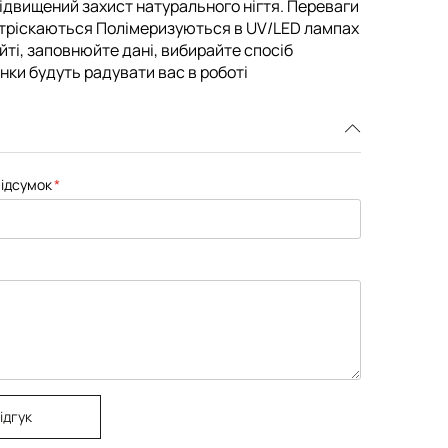
і підвищений захист натурального нігтя. Переваги
 тріскаються Полімеризуються в UV/LED лампах
айті, заповнюйте дані, вибирайте спосіб
інки будуть радувати вас в роботі
ідсумок
ідгук