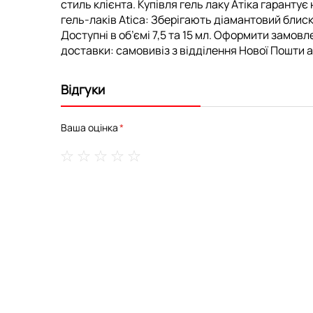
стиль клієнта. Купівля гель лаку Атіка гарантує
гель-лаків Atica: Зберігають діамантовий бли
Доступні в об’ємі 7,5 та 15 мл. Оформити замовл
доставки: самовивіз з відділення Нової Пошти аб
Відгуки
Ваша оцінка
1
2
3
4
5
star
stars
stars
stars
stars