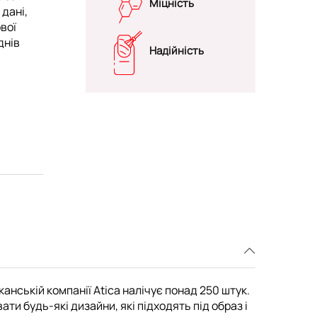
Міцність
 дані,
вої
днів
Надійність
канській компанії Atica налічує понад 250 штук.
и будь-які дизайни, які підходять під образ і