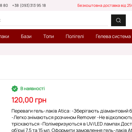
88 80
+38 (093)313 95 18
Безкоштовна доставка від 25
лаки
Бази
Топи
Полігелі
Гелева система
В наявності
120,00 грн
Переваги гель-лаків Atica: -Зберігають діамантовий 
-Легко знімаються розчином Remover -Не відколюют
тріскаються -Полімеризуються в UV/LED лампах Дост
об’ємі 7,5 та 15 мл. Оформити замовлення гель-лаків A