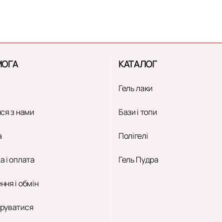
ОГА
КАТАЛОГ
Гель лаки
ся з нами
Бази і топи
а
Полігелі
а і оплата
Гель Пудра
ння і обмін
руватися