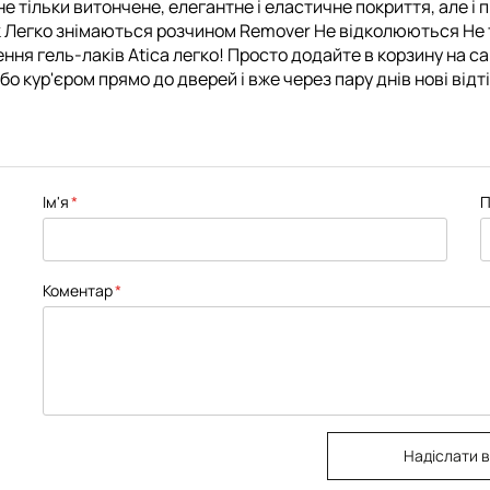
 не тільки витончене, елегантне і еластичне покриття, але 
ск Легко знімаються розчином Remover Не відколюються Не
ення гель-лаків Atica легко! Просто додайте в корзину на с
о кур'єром прямо до дверей і вже через пару днів нові відт
Ім'я
П
Коментар
Надіслати в