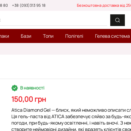
88 80
+38 (093)313 95 18
Безкоштовна доставка від 25
лаки
Бази
Топи
Полігелі
Гелева система
В наявності
150,00 грн
Atica Diamond Gel — блиск, який неможливо описати с
Ця гель-паста від ATICA забезпечує сяйво за будь-яко
погоди, при будь-якому освітленні, і навіть вночі. З не
створите неймовірні дизайни, які вразять клієнтів св