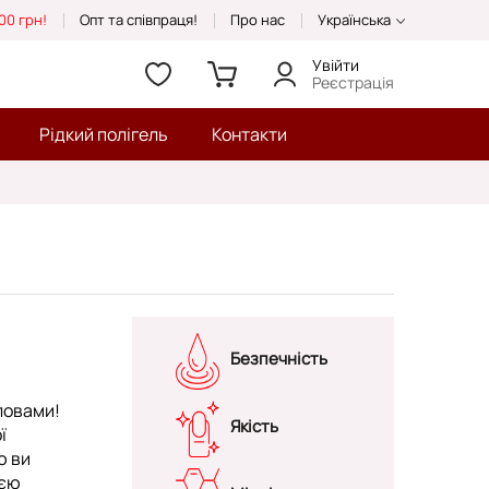
00 грн!
Опт та співпраця!
Про нас
Українська
Увійти
Реєстрація
Рідкий полігель
Контакти
Безпечність
ловами!
Якість
ї
ю ви
оєю