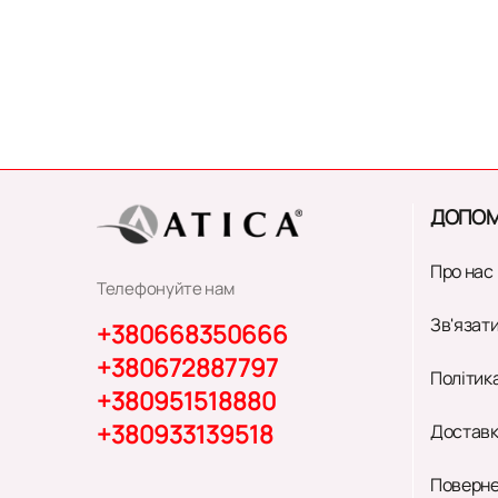
ДОПОМ
Про нас
Телефонуйте нам
Зв'язати
+380668350666
+380672887797
Політик
+380951518880
+380933139518
Доставк
Поверне