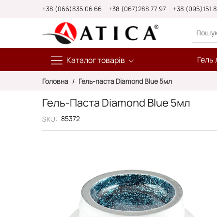
Skip
+38 (066)835 06 66
+38 (067)288 77 97
+38 (095)151 
to
Content
Гель 
Каталог товарів
Головна
Гель-паста Diamond Blue 5мл
Гель-Паста Diamond Blue 5мл
85372
SKU
Перейти
до
кінця
галереї
зображень