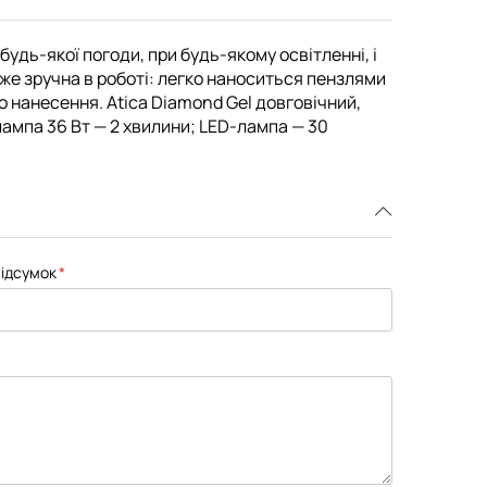
удь-якої погоди, при будь-якому освітленні, і
уже зручна в роботі: легко наноситься пензлями
о нанесення. Atica Diamond Gel довговічний,
лампа 36 Вт — 2 хвилини; LED-лампа — 30
ідсумок