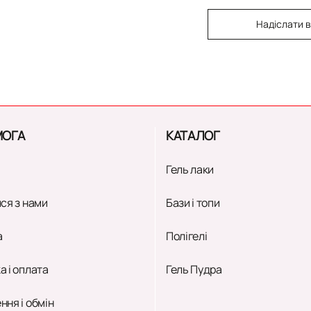
Надіслати в
ОГА
КАТАЛОГ
Гель лаки
ся з нами
Бази і топи
а
Полігелі
а і оплата
Гель Пудра
ння і обмін