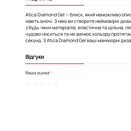
Atica Diamond Gel — блиск, який неможливо опис
навіть вночі. З нею ви створите неймовірні диз
з будь-яких матеріалів, еластична та щільна, л
чудово носиться та не змінює кольору протягом 
секунд. З Atica Diamond Gel ваші манікюрні ди
Відгуки
Ваша оцінка
1
2
3
4
5
star
stars
stars
stars
stars