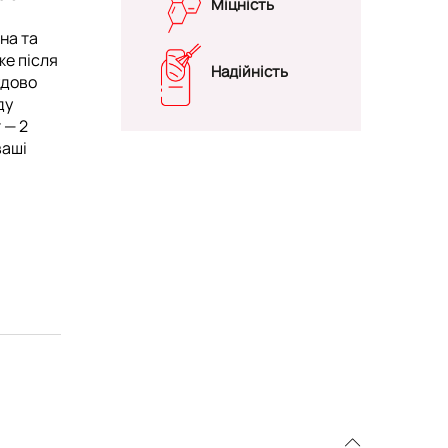
Міцність
на та
же після
Надійність
удово
ду
 — 2
ваші