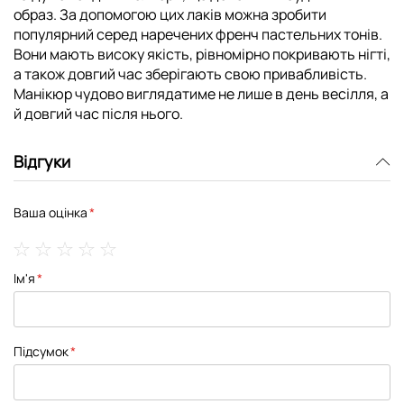
образ. За допомогою цих лаків можна зробити
популярний серед наречених френч пастельних тонів.
Вони мають високу якість, рівномірно покривають нігті,
а також довгий час зберігають свою привабливість.
Манікюр чудово виглядатиме не лише в день весілля, а
й довгий час після нього.
Відгуки
Ваша оцінка
1
2
3
4
5
Ім'я
star
stars
stars
stars
stars
Підсумок