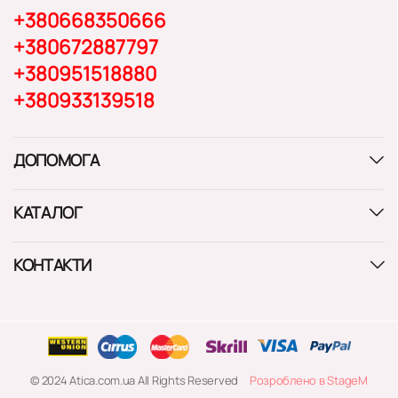
+380668350666
+380672887797
+380951518880
+380933139518
ДОПОМОГА
КАТАЛОГ
КОНТАКТИ
© 2024 Atica.com.ua All Rights Reserved
Розроблено в StageM