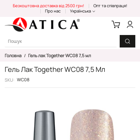
Skip
Безкоштовна доставка від 2500 грн!
Опт та співпраця!
to
Про нас
Українська
Content
Головна
Гель лак Together WC08 7,5 мл
Гель Лак Together WC08 7,5 Мл
WC08
SKU
Перейти
до
кінця
галереї
зображень