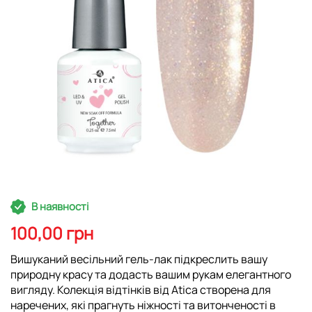
Перейти
В наявності
до
початку
100,00 грн
галереї
зображень
Вишуканий весільний гель-лак підкреслить вашу
природну красу та додасть вашим рукам елегантного
вигляду. Колекція відтінків від Atica створена для
наречених, які прагнуть ніжності та витонченості в