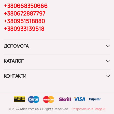
+380668350666
+380672887797
+380951518880
+380933139518
ДОПОМОГА
КАТАЛОГ
КОНТАКТИ
© 2024 Atica.com.ua All Rights Reserved
Розроблено в StageM