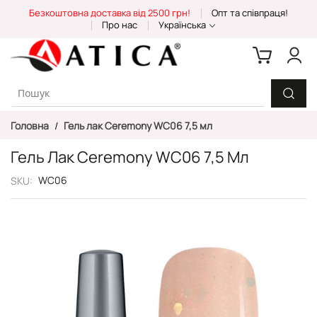
Skip
Безкоштовна доставка від 2500 грн!
Опт та співпраця!
to
Про нас
Українська
Content
Головна
Гель лак Ceremony WC06 7,5 мл
Гель Лак Ceremony WC06 7,5 Мл
WC06
SKU
Перейти
до
кінця
галереї
зображень