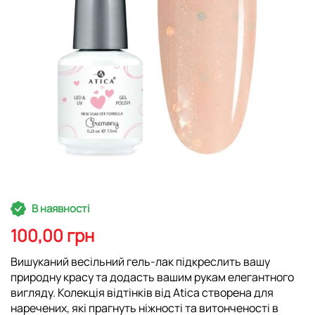
Перейти
В наявності
до
початку
100,00 грн
галереї
зображень
Вишуканий весільний гель-лак підкреслить вашу
природну красу та додасть вашим рукам елегантного
вигляду. Колекція відтінків від Atica створена для
наречених, які прагнуть ніжності та витонченості в