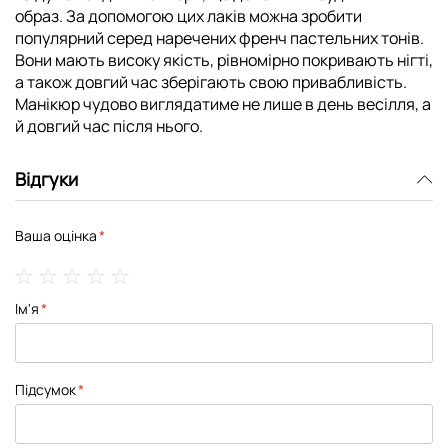
образ. За допомогою цих лаків можна зробити
популярний серед наречених френч пастельних тонів.
Вони мають високу якість, рівномірно покривають нігті,
а також довгий час зберігають свою привабливість.
Манікюр чудово виглядатиме не лише в день весілля, а
й довгий час після нього.
Відгуки
Ваша оцінка
1
2
3
4
5
Ім'я
star
stars
stars
stars
stars
Підсумок