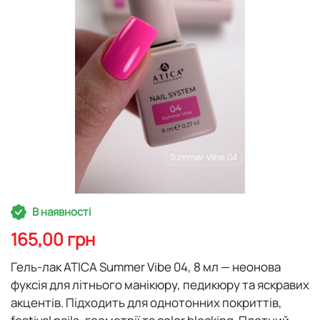
Перейти
В наявності
до
початку
165,00 грн
галереї
зображень
Гель-лак ATICA Summer Vibe 04, 8 мл
— неонова
фуксія для літнього манікюру, педикюру та яскравих
акцентів. Підходить для однотонних покриттів,