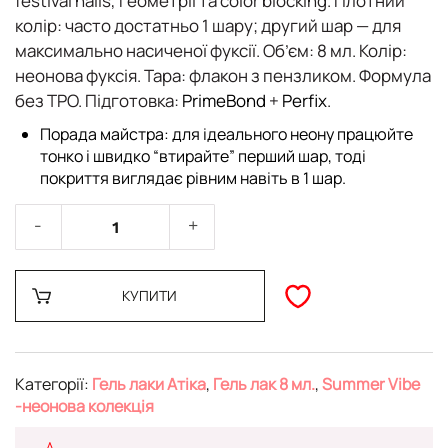
festival nails, геометрії та color blocking.
Плотний
колір: часто достатньо 1 шару
; другий шар — для
максимально насиченої фуксії.
Об’єм:
8 мл.
Колір:
неонова фуксія.
Тара:
флакон з пензликом. Формула
без TPO
. Підготовка:
PrimeBond
+
Perfix
.
Порада майстра: для ідеального неону працюйте
тонко і швидко “втирайте” перший шар, тоді
покриття виглядає рівним навіть в 1 шар.
КУПИТИ
Категорії:
Гель лаки Атіка
,
Гель лак 8 мл.
,
Summer Vibe
-неонова колекція