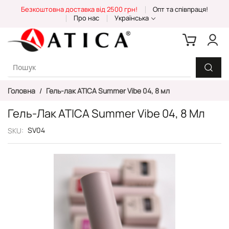
Skip
Безкоштовна доставка від 2500 грн!
Опт та співпраця!
to
Про нас
Українська
Content
Головна
Гель-лак ATICA Summer Vibe 04, 8 мл
Гель-Лак ATICA Summer Vibe 04, 8 Мл
SV04
SKU
Перейти
до
кінця
галереї
зображень