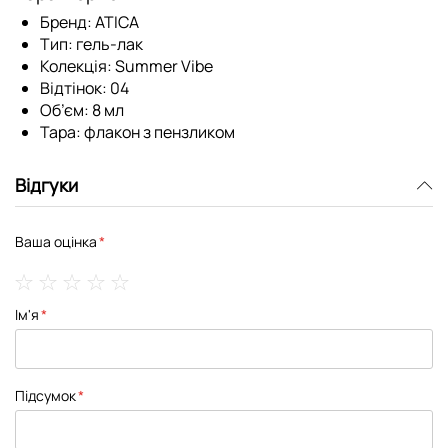
Бренд:
ATICA
Тип:
гель-лак
Колекція:
Summer Vibe
Відтінок:
04
Об’єм:
8 мл
Тара:
флакон з пензликом
Відгуки
Ваша оцінка
1
2
3
4
5
Ім'я
star
stars
stars
stars
stars
Підсумок