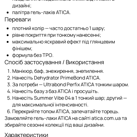
дизайні;
палітра
гель-лаків ATICA
.
Переваги
плотний колір
— часто достатньо 1 шару;
рівне покриття при тонкому нанесенні;
максимально яскравий ефект під глянцевим
фінішем;
формула
без TPO
.
Спосіб застосування / Використання
Манікюр, баф, знежирення, знепилення.
Нанесіть
Dehydrator PrimeBond ATICA
.
За потреби —
Ultrabond Perfix ATICA
тонким шаром.
Нанесіть базу з
баз ATICA
і просушіть.
Нанесіть
Summer Vibe 04
в 1 тонкий шар; другий —
для максимальної інтенсивності.
Перекрийте
топом ATICA
, запечатайте торець.
Замовляйте гель-лаки ATICA на сайті atica.com.ua та
збирайте сезонні колекції під ваші дизайни.
Характеристики