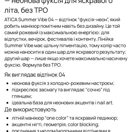
— неонова фуксія для яскравого
літа, без TPO
ATICA Summer Vibe 04
— відтінок “фуксія-неон”, який
робить манікюр помітним навіть без дизайну. Це той
самий рожевий із максимальною енергією: для
відпустки, вечірок, фестивалів і контенту. Лінійка
Summer Vibe має
щільну пігментацію
, тому колір часто
можна наносити
в один шар
для яскравого результату;
другий шар — лише якщо хочете максимально насичену
фуксію. Формула
без TPO
.
Як виглядає відтінок 04
неонова фуксія з холодно-рожевим настроєм;
підкреслює засмагу та виглядає “сочно” під
глянцем;
ідеальна база для неонових акцентів і nail art.
Де використовують
літній манікюр “one color” та яскравий педикюр;
акцентні нігті, геометрія, color blocking;
поєднання з нюдом/молочними відтінками в