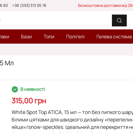
88 80
+38 (093)313 95 18
Безкоштовна доставка від 25
лаки
Бази
Топи
Полігелі
Гелева система
15 Мл
В наявності
315,00 грн
White Spot Top ATICA, 15 мл
— топ без липкого шару
білими цятками для швидкого дизайну «перепели
яйце»/snow-speckles. Ідеальний для перекриття н