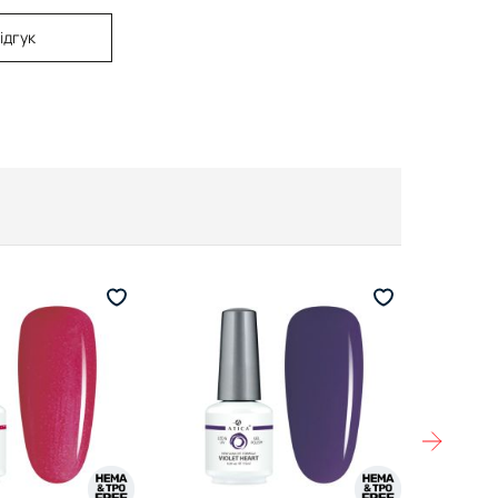
ідгук