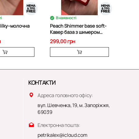
і
В наявності
В на
Milky--молочна
Peach Shimmer base soft-
Pink S
Кавер база з шимером
Кавер
15мл.
15мл.
н
299,00 грн
299,0
КОНТАКТИ
Адреса головного офісу:
вул. Шевченка, 19, м. Запоріжжя,
69039
Електронна пошта:
petrikalex@icloud.com