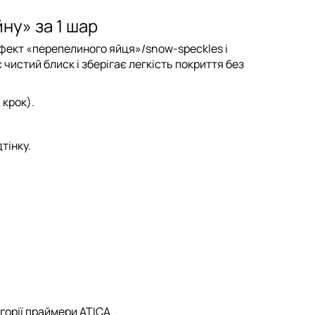
ну» за 1 шар
ефект «перепелиного яйця»/snow-speckles і
 чистий блиск і зберігає легкість покриття без
 крок).
тінку.
горії
праймери ATICA
.