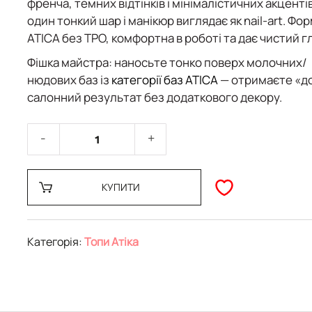
френча, темних відтінків і мінімалістичних акценті
один тонкий шар і манікюр виглядає як nail-art. Фо
ATICA
без TPO
, комфортна в роботі та дає чистий г
Фішка майстра:
наносьте тонко поверх молочних/
нюдових баз із
категорії баз ATICA
— отримаєте «д
салонний результат без додаткового декору.
КУПИТИ
Категорія:
Топи Атіка