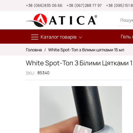
Skip
+38 (066)835 06 66
+38 (067)288 77 97
+38 (095)151 
to
Content
Гель 
Каталог товарів
Головна
White Spot-Топ з білими цятками 15 мл
White Spot-Топ З Білими Цятками 
85340
SKU
Перейти
до
кінця
галереї
зображень