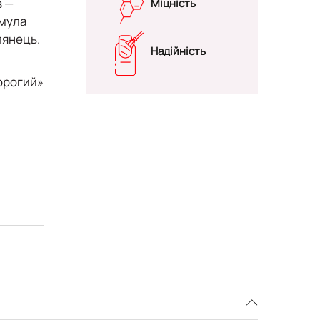
в —
Міцність
рмула
лянець.
Надійність
орогий»