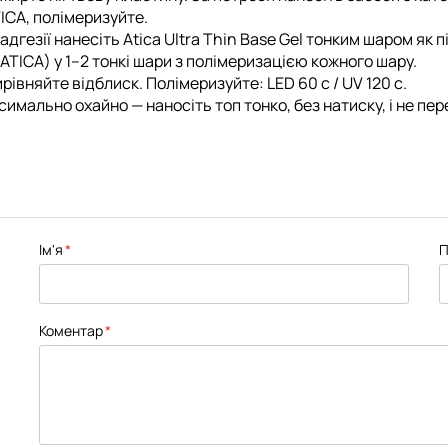
TICA
, полімеризуйте.
адгезії нанесіть
Atica Ultra Thin Base Gel
тонким шаром як п
 ATICA
) у 1–2 тонкі шари з полімеризацією кожного шару.
івняйте відблиск. Полімеризуйте: LED 60 c / UV 120 c.
мально охайно — наносіть топ тонко, без натиску, і не пер
Ім'я
П
Коментар