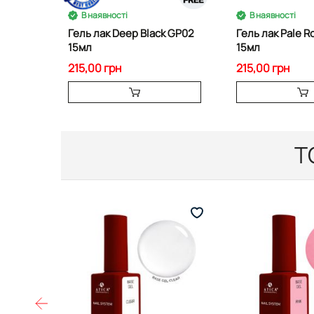
В наявності
В наявності
Гель лак Deep Black GP02
Гель лак Pale R
15мл
15мл
215,00 грн
215,00 грн
Т