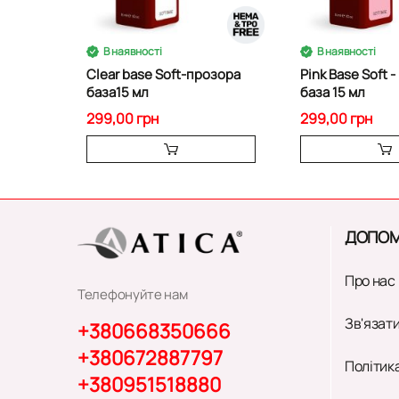
В наявності
В наявності
Clear base Soft-прозора
Pink Base Soft 
база15 мл
база 15 мл
299,00 грн
299,00 грн
ДОПОМ
Про нас
Телефонуйте нам
Зв'язати
+380668350666
+380672887797
Політик
+380951518880