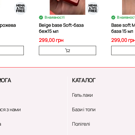
В наявності
В наявност
- рожева
Beige base Soft-база
Base soft 
беж15 мл
база 15 мл
299,00 грн
299,00 гр
ОГА
КАТАЛОГ
Гель лаки
ся з нами
Бази і топи
а
Полігелі