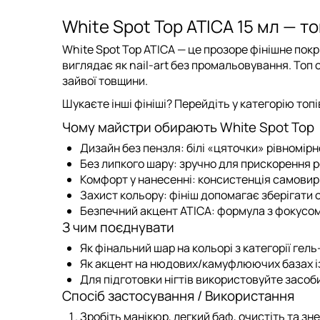
White Spot Top ATICA 15 мл — т
White Spot Top ATICA
— це прозоре фінішне покр
виглядає як nail-art без промальовування. Топ 
зайвої товщини.
Шукаєте інші фініші? Перейдіть у категорію
топі
Чому майстри обирають White Spot Top
Дизайн без пензля
: білі «цяточки» рівномі
Без липкого шару
: зручно для прискорення 
Комфорт у нанесенні
: консистенція самовир
Захист кольору
: фініш допомагає зберігати 
Безпечний акцент ATICA
: формула з фокусом
З чим поєднувати
Як фінальний шар на кольорі з категорії
гель
Як акцент на нюдових/камyфлюючих базах і
Для підготовки нігтів використовуйте засоби
Спосіб застосування / Використання
Зробіть манікюр, легкий баф, очистіть та зн