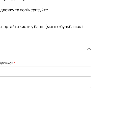
ідложку та полімеризуйте.
евертайте кисть у банці (менше бульбашок і
ідсумок