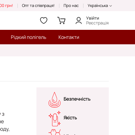
00 грн!
Опт та співпраця!
Про нас
Українська
Увійти
Реєстрація
Рідкий полігель
Контакти
Безпечність
 з
Якість
не
юду,