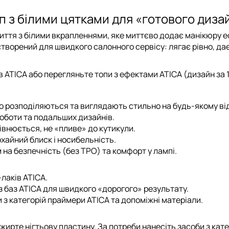
оп з білими цятками для «готового дизай
иття з білими вкрапленнями, яке миттєво додає манікюру 
створений для швидкого салонного сервісу: лягає рівно, дає
в ATICA
або перегляньте
топи з ефектами ATICA
(дизайн за 1
рно розподіляються та виглядають стильно на будь-якому від
роботи та подальших дизайнів.
івнюється, не «пливе» до кутикули.
охайний блиск і носибельність.
 на безпечність (без TPO) та комфорт у лампі.
-лаків ATICA
.
з
баз ATICA
для швидкого «дорогого» результату.
 з категорій
праймери ATICA
та
допоміжні матеріали
.
ежирте нігтьову пластину. За потреби нанесіть засоби з кате