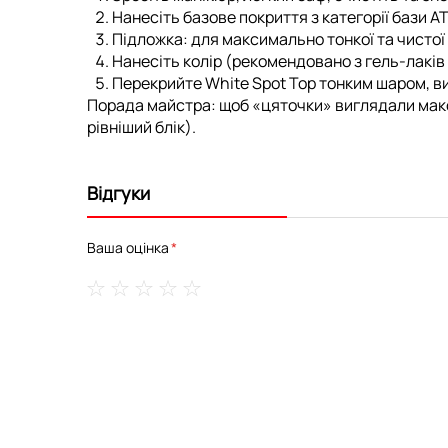
Нанесіть базове покриття з категорії
бази A
Підложка:
для максимально тонкої та чистої 
Нанесіть колір (рекомендовано з
гель-лаків
Перекрийте
White Spot Top
тонким шаром, вир
Порада майстра:
щоб «цяточки» виглядали макси
рівніший блік).
Відгуки
Ваша оцінка
1
2
3
4
5
star
stars
stars
stars
stars