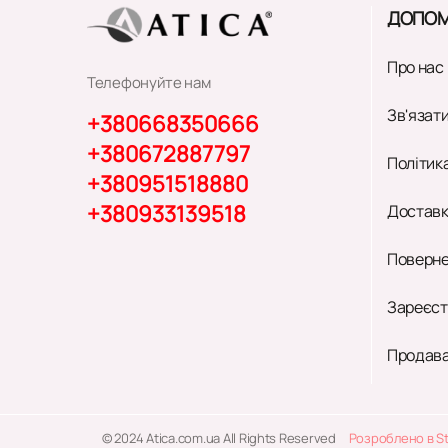
ДОПОМ
Про нас
Телефонуйте нам
Зв'язати
+380668350666
+380672887797
Політик
+380951518880
+380933139518
Доставк
Поверне
Зареєст
Продава
© 2024 Atica.com.ua All Rights Reserved
Розроблено в S