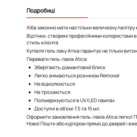
Подробиці
Хіба законно мати настільки величезну палітру к
Відтінки, створені професійними колористами ви
стиль клієнта.
Купівля гель лаку Атіка гарантує не тільки вито
Переваги гель-лаків Atica:
Зберігають діамантовий блиск
Легко знімаються розчином Remover
Не відколюються
Не тріскаються
Полімеризуються в UV/LED лампах
Доступні в об’ємі 7,5 та 15 мл.
Оформити замовлення гель-лаків Atica легко! П
Нової Пошти або кур'єром прямо до дверей і вже 