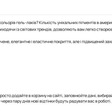
ольорів гель-лаків? Кількість унікальних пігментів в амери
ходячи із світових трендів, дозволяють вам легко створюват
нчене, елегантне і еластичне покриття, але і підвищений зах
росто додайте в корзину на сайті, заповнюйте дані, вибирай
через пару днів нові відтінки будуть радувати вас в роботі.