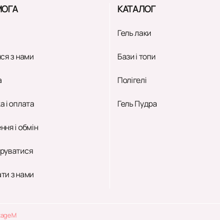
ОГА
КАТАЛОГ
Гель лаки
ся з нами
Бази і топи
а
Полігелі
а і оплата
Гель Пудра
ння і обмін
руватися
ти з нами
tageM