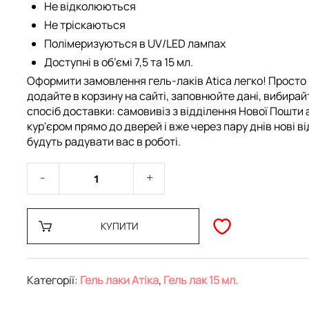
Не відколюються
Не тріскаються
Полімеризуються в UV/LED лампах
Доступні в об’ємі 7,5 та 15 мл.
Оформити замовлення гель-лаків Atica легко! Просто
додайте в корзину на сайті, заповнюйте дані, вибирай
спосіб доставки: самовивіз з відділення Нової Пошти 
кур'єром прямо до дверей і вже через пару днів нові ві
будуть радувати вас в роботі.
КУПИТИ
Категорії:
Гель лаки Атіка
,
Гель лак 15 мл.