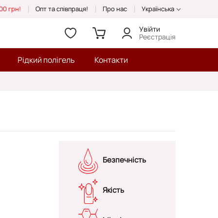
00 грн!
Опт та співпраця!
Про нас
Українська
Увійти
Реєстрація
Рідкий полігель
Контакти
Безпечність
Якість