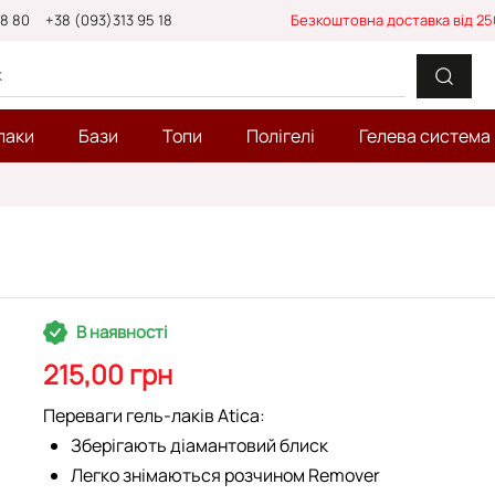
88 80
+38 (093)313 95 18
Безкоштовна доставка від 25
лаки
Бази
Топи
Полігелі
Гелева система
В наявності
215,00 грн
Переваги гель-лаків Atica:
Зберігають діамантовий блиск
Легко знімаються розчином Remover