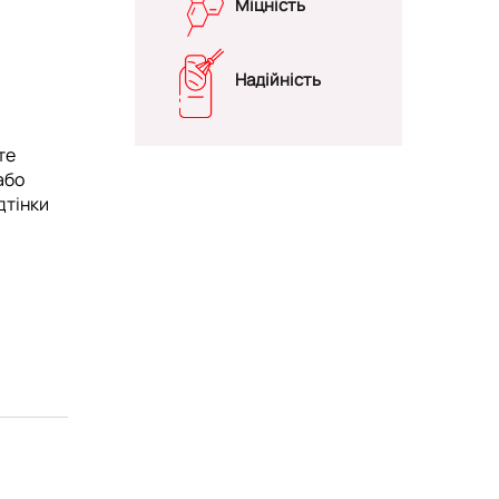
Міцність
Надійність
те
або
дтінки