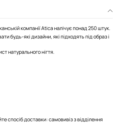
канській компанії Atica налічує понад 250 штук.
и будь-які дизайни, які підходять під образ і
ист натурального нігтя.
те спосіб доставки: самовивіз з відділення