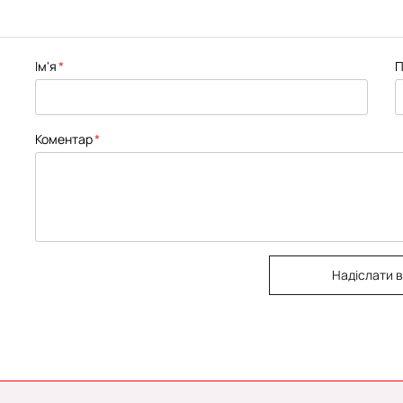
Ім'я
П
Коментар
Надіслати в