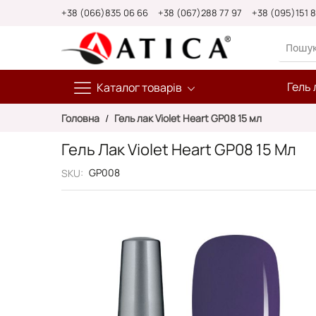
Skip
+38 (066)835 06 66
+38 (067)288 77 97
+38 (095)151 
to
Content
Гель 
Каталог товарів
Головна
Гель лак Violet Heart GP08 15 мл
Гель Лак Violet Heart GP08 15 Мл
GP008
SKU
Перейти
до
кінця
галереї
зображень