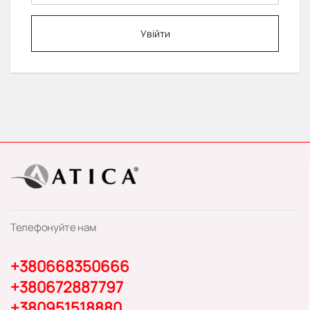
Увійти
Телефонуйте нам
+380668350666
+380672887797
+380951518880