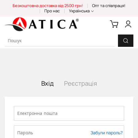
Skip
Безкоштовна доставка від 2500 грн!
Опт та співпраця!
to
Про нас
Українська
Content
Вхід
Реєстрація
Забули пароль?