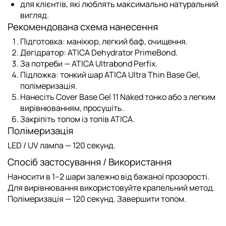
для клієнтів, які люблять максимально натуральний
вигляд.
Рекомендована схема нанесення
Підготовка: манікюр, легкий баф, очищення.
Дегідратор:
ATICA Dehydrator PrimeBond
.
За потреби —
ATICA Ultrabond Perfix
.
Підложка
: тонкий шар
ATICA Ultra Thin Base Gel
,
полімеризація.
Нанесіть
Cover Base Gel 11 Naked
тонко або з легким
вирівнюванням, просушіть.
Закріпіть топом із
топів ATICA
.
Полімеризація
LED / UV лампа — 120 секунд.
Спосіб застосування / Використання
Наносити в 1–2 шари залежно від бажаної прозорості.
Для вирівнювання використовуйте крапельний метод.
Полімеризація — 120 секунд. Завершити топом.