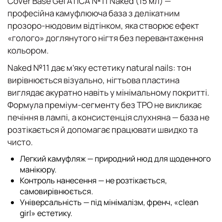
Cover Base Gel ATICA №11 Naked (15 мл)
—
професійна камуфлююча база з делікатним
прозоро-нюдовим відтінком, яка створює ефект
«голого» доглянутого нігтя без перевантаження
кольором.
Naked №11 дає м’яку естетику natural nails: тон
вирівнюється візуально, нігтьова пластина
виглядає акуратно навіть у мінімальному покритті.
Формула преміум-сегменту без TPO не викликає
печіння в лампі, а консистенція слухняна — база не
розтікається й допомагає працювати швидко та
чисто.
Легкий камуфляж — природний нюд для щоденного
манікюру.
Контроль нанесення — не розтікається,
самовирівнюється.
Універсальність — під мінімалізм, френч, «clean
girl» естетику.