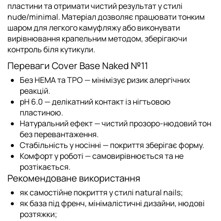
пластини та отримати чистий результат у стилі
nude/minimal. Матеріал дозволяє працювати тонким
шаром для легкого камуфляжу або виконувати
вирівнювання крапельним методом, зберігаючи
контроль біля кутикули.
Переваги Cover Base Naked №11
Без HEMA та TPO — мінімізує ризик алергічних
реакцій.
pH 6.0 — делікатний контакт із нігтьовою
пластиною.
Натуральний ефект — чистий прозоро-нюдовий тон
без перевантаження.
Стабільність у носінні — покриття зберігає форму.
Комфорт у роботі — самовирівнюється та не
розтікається.
Рекомендоване використання
як самостійне покриття у стилі natural nails;
як база під френч, мінімалістичні дизайни, нюдові
розтяжки;