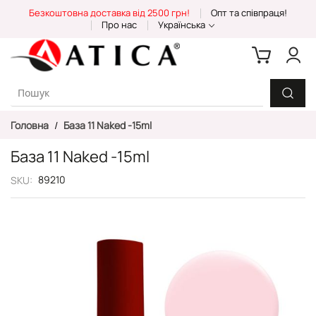
Skip
Безкоштовна доставка від 2500 грн!
Опт та співпраця!
to
Про нас
Українська
Content
Головна
База 11 Naked -15ml
База 11 Naked -15ml
89210
SKU
Перейти
до
кінця
галереї
зображень