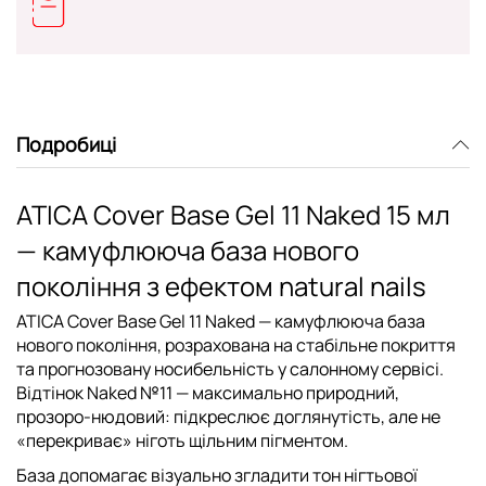
Подробиці
ATICA Cover Base Gel 11 Naked 15 мл
— камуфлююча база нового
покоління з ефектом natural nails
ATICA Cover Base Gel 11 Naked
— камуфлююча база
нового покоління, розрахована на стабільне покриття
та прогнозовану носибельність у салонному сервісі.
Відтінок Naked №11 — максимально природний,
прозоро-нюдовий: підкреслює доглянутість, але не
«перекриває» ніготь щільним пігментом.
База допомагає візуально згладити тон нігтьової