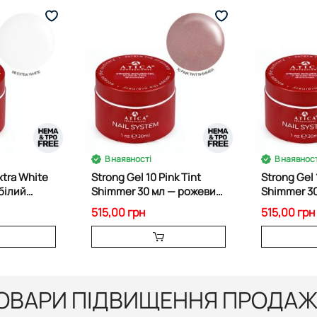
В наявності
В наявност
xtra White
Strong Gel 10 Pink Tint
Strong Gel 
білий
Shimmer 30 мл — рожевий
Shimmer 30
“tint” гель
гель з ши
515,00 грн
515,00 грн
ОВАРИ ПІДВИЩЕННЯ ПРОДАЖ