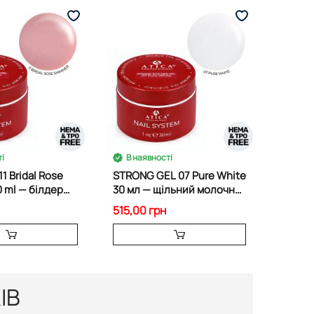
і
В наявності
11 Bridal Rose
STRONG GEL 07 Pure White
 ml — білдер
30 мл — щільний молочно-
ммером
білий
515,00 грн
ІВ