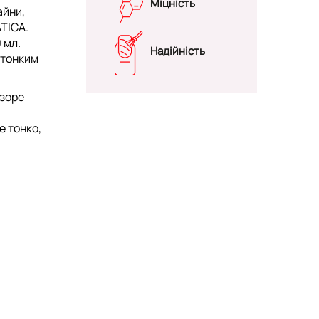
Міцність
айни,
ATICA
.
 мл.
Надійність
тонким
озоре
е тонко,