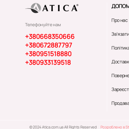
ДОПОМ
Про нас
Телефонуйте нам
Зв'язати
+380668350666
+380672887797
Політик
+380951518880
+380933139518
Доставк
Поверне
Зареєст
Продава
© 2024 Atica.com.ua All Rights Reserved
Розроблено в S