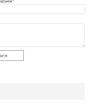
ідсумок
ідгук