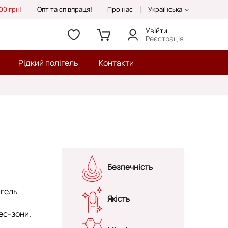
00 грн!
Опт та співпраця!
Про нас
Українська
Увійти
Реєстрація
Рідкий полігель
Контакти
Безпечність
 гель
Якість
/
ес-зони.