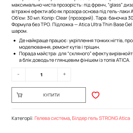
максимально чиста прозорість: під френч, “glass” диз
вітражні ефекти або як прозора основа під
гель-лаки 
Об’єм:
30 мл.
Колір:
Clear (прозорий).
Тара:
баночка 30
Формула
без TPO
. Підложка —
Atica Ultra Thin Base Gel
шаром.
Де найкраще працює: укріплення тонких нігтів, пр
моделювання, ремонт кутів і тріщин.
Порада майстра: для “скляного” ефекту вирівнюйт
а блік доводьте глянцевим фінішем із
топів ATICA
.
КУПИТИ
Категорії:
Гелева система
,
Білдер гель STRONG Atica