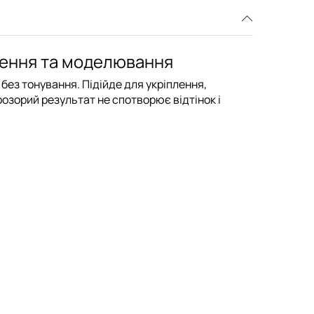
плення та моделювання
 без тонування. Підійде для
укріплення
,
розорий результат не спотворює відтінок і