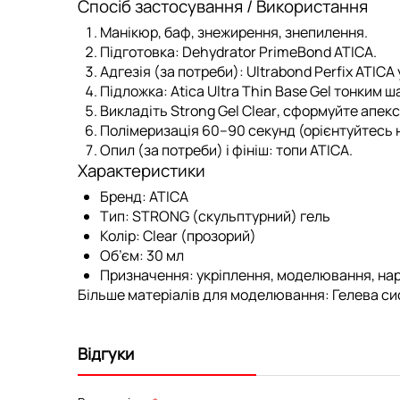
Спосіб застосування / Використання
Манікюр, баф, знежирення, знепилення.
Підготовка:
Dehydrator PrimeBond ATICA
.
Адгезія (за потреби):
Ultrabond Perfix ATICA
Підложка:
Atica Ultra Thin Base Gel
тонким ша
Викладіть
Strong Gel Clear
, сформуйте апекс
Полімеризація 60–90 секунд (орієнтуйтесь 
Опил (за потреби) і фініш:
топи ATICA
.
Характеристики
Бренд:
ATICA
Тип:
STRONG (скульптурний) гель
Колір:
Clear (прозорий)
Об’єм:
30 мл
Призначення:
укріплення, моделювання, на
Більше матеріалів для моделювання:
Гелева си
Відгуки