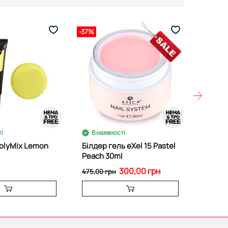
-37%
-37%
і
В наявності
PolyMix Lemon
Білдер гель eXel 15 Pastel
Білдер
Peach 30ml
Pink 3
300,00 грн
475,00 грн
475,00 
Нем