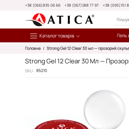
Skip
+38 (066)835 06 66
+38 (067)288 77 97
+38 (095)151 
to
Content
Гель 
Каталог товарів
Головна
Strong Gel 12 Clear 30 мл — прозорий скул
Strong Gel 12 Clear 30 Мл — Проз
85210
SKU
Перейти
до
кінця
галереї
зображень