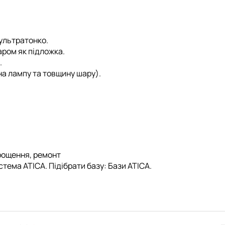
ультратонко.
ром як підложка.
.
на лампу та товщину шару).
рощення, ремонт
стема ATICA
. Підібрати базу:
Бази ATICA
.