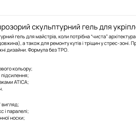
— прозорий скульптурний гель для укрі
рний гель для майстрів, коли потрібна “чиста” архітектура
вжина), а також для ремонту кутів і тріщин у стрес-зоні. П
ажні дизайни. Формула
без TPO
.
ового кольору;
і підсилення;
аками ATICA
;
ч.
” вигляд;
с і паралелі;
нної носки;