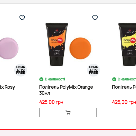
В наявності
В наявност
ix Rosy
Полігель PolyMix Orange
Полігель 
30мл
425,00 грн
425,00 грн