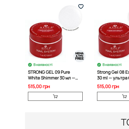
В наявності
В наявності
STRONG GEL 09 Pure
Strong Gel 08 E
White Shimmer 30 мл —
30 ml — ультра 
молочний гель із
білдер гель
515,00 грн
515,00 грн
шиммером
Т