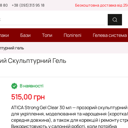
88 80
+38 (093)313 95 18
Безкоштовна доставка від 25
лаки
Бази
Топи
Полігелі
Гелева система
ьптурний гель
орий Скульптурний Гель
В наявності
515,00 грн
ATICA Strong Gel Clear 30 мл — прозорий скульптурний
для
укріплення
,
моделювання
та
нарощення
(коротка
середня довжина), а також для корекцій і ремонту стр
Використовують у салонній роботі, коли потрібна