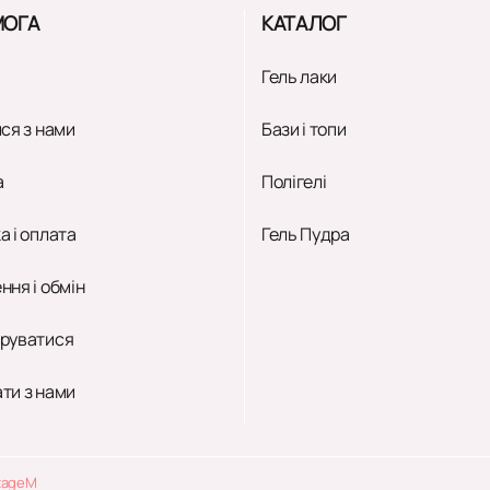
ОГА
КАТАЛОГ
Гель лаки
ся з нами
Бази і топи
а
Полігелі
а і оплата
Гель Пудра
ння і обмін
руватися
ти з нами
tageM