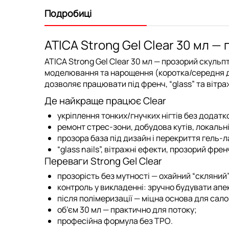
Подробиці
ATICA Strong Gel Clear 30 мл 
ATICA Strong Gel Clear 30 мл
— прозорий скульпту
моделювання
та
нарощення
(коротка/середня до
дозволяє працювати під френч, “glass” та вітр
Де найкраще працює Clear
укріплення тонких/гнучких нігтів без додатк
ремонт стрес-зони, добудова кутів, локальн
прозора база під дизайн і перекриття
гель-л
“glass nails”, вітражні ефекти, прозорий френ
Переваги Strong Gel Clear
прозорість без мутності — охайний “скляний
контроль у викладенні: зручно будувати апек
після полімеризації — міцна основа для сало
об’єм 30 мл — практично для потоку;
професійна формула
без TPO
.