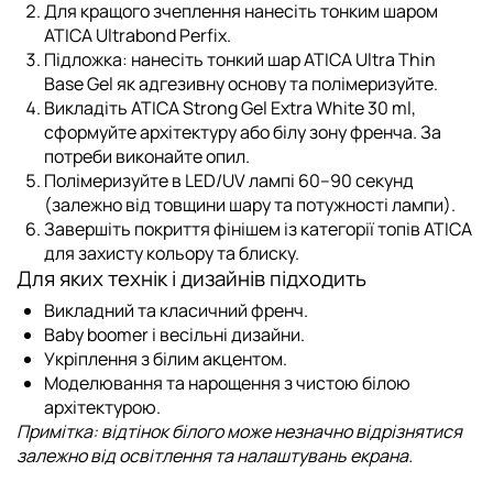
Для кращого зчеплення нанесіть тонким шаром
ATICA Ultrabond Perfix
.
Підложка:
нанесіть тонкий шар
ATICA Ultra Thin
Base Gel
як адгезивну основу та полімеризуйте.
Викладіть ATICA Strong Gel Extra White 30 ml,
сформуйте архітектуру або білу зону френча. За
потреби виконайте опил.
Полімеризуйте в LED/UV лампі 60–90 секунд
(залежно від товщини шару та потужності лампи).
Завершіть покриття фінішем із категорії
топів ATICA
для захисту кольору та блиску.
Для яких технік і дизайнів підходить
Викладний та класичний френч.
Baby boomer і весільні дизайни.
Укріплення з білим акцентом.
Моделювання та нарощення з чистою білою
архітектурою.
Примітка: відтінок білого може незначно відрізнятися
залежно від освітлення та налаштувань екрана.