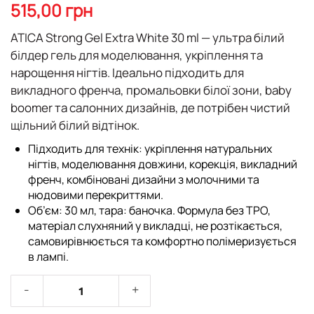
початку
515,00 грн
галереї
зображень
ATICA Strong Gel Extra White 30 ml
— ультра білий
білдер гель для моделювання, укріплення та
нарощення нігтів. Ідеально підходить для
викладного френча, промальовки білої зони, baby
boomer та салонних дизайнів, де потрібен чистий
щільний білий відтінок.
Підходить для технік: укріплення натуральних
нігтів, моделювання довжини, корекція, викладний
френч, комбіновані дизайни з молочними та
нюдовими перекриттями.
Об’єм: 30 мл, тара: баночка. Формула без TPO,
матеріал слухняний у викладці, не розтікається,
самовирівнюється та комфортно полімеризується
в лампі.