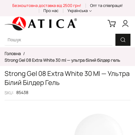
Skip
Безкоштовна доставка від 2500 грн!
Опт та співпраця!
to
Про нас
Українська
Content
Головна
Strong Gel 08 Extra White 30 ml — ультра білий білдер гель
Strong Gel 08 Extra White 30 Ml — Ультра
Білий Білдер Гель
85438
SKU
Перейти
до
кінця
галереї