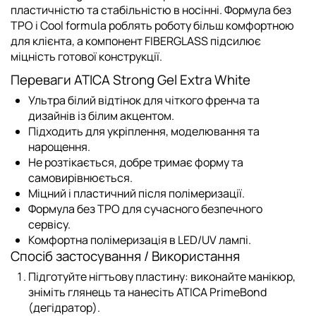
пластичністю та стабільністю в носінні. Формула без
TPO і Cool formula роблять роботу більш комфортною
для клієнта, а компонент FIBERGLASS підсилює
міцність готової конструкції.
Переваги ATICA Strong Gel Extra White
Ультра білий відтінок для чіткого френча та
дизайнів із білим акцентом.
Підходить для укріплення, моделювання та
нарощення.
Не розтікається, добре тримає форму та
самовирівнюється.
Міцний і пластичний після полімеризації.
Формула без TPO для сучасного безпечного
сервісу.
Комфортна полімеризація в LED/UV лампі.
Спосіб застосування / Використання
Підготуйте нігтьову пластину: виконайте манікюр,
зніміть глянець та нанесіть
ATICA PrimeBond
(дегідратор)
.