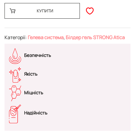
КУПИТИ
Категорії:
Гелева система
,
Білдер гель STRONG Atica
Безпечність
Якість
Міцність
Надійність