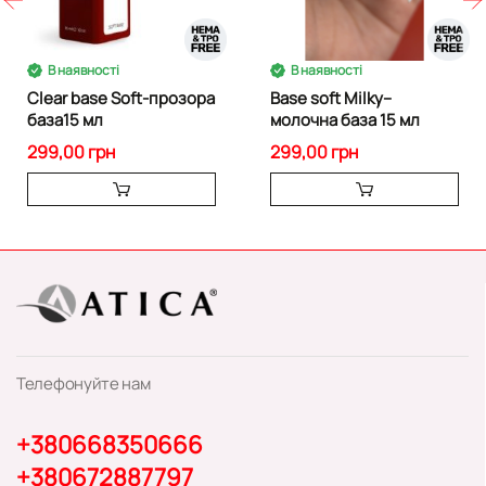
В наявності
В наявності
Clear base Soft-прозора
Base soft Milky--
база15 мл
молочна база 15 мл
299,00 грн
299,00 грн
Телефонуйте нам
+380668350666
+380672887797