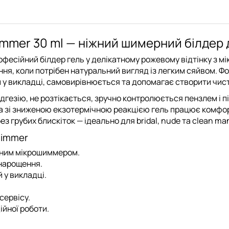
himmer 30 ml — ніжний шимерний білдер 
професійний білдер гель у делікатному рожевому відтінку з
я, коли потрібен натуральний вигляд із легким сяйвом. Фо
й у викладці, самовирівнюється та допомагає створити чист
адгезію, не розтікається, зручно контролюється пензлем і п
a зі зниженою екзотермічною реакцією гель працює комфорт
з грубих блискіток — ідеально для bridal, nude та clean ma
himmer
атним мікрошиммером.
 нарощення.
 у викладці.
сервісу.
ійної роботи.