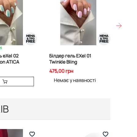
і
В на
ь eXel 02
Білдер гель EXel 01
Білдер
on ATICA
Twinkle Bling
Pink 3
475,00 грн
475,00
Немає у наявності
ІВ