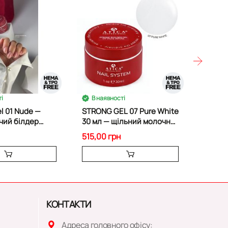
і
В наявності
В на
 01 Nude —
STRONG GEL 07 Pure White
Strong
ий білдер
30 мл — щільний молочно-
Shimm
білий
“tint” 
515,00 грн
515,00
КОНТАКТИ
Адреса головного офісу: