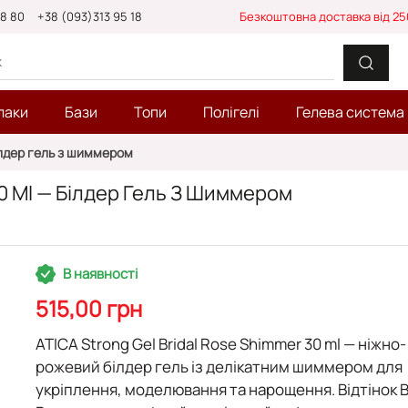
88 80
+38 (093)313 95 18
Безкоштовна доставка від 25
лаки
Бази
Топи
Полігелі
Гелева система
білдер гель з шиммером
 30 Ml — Білдер Гель З Шиммером
В наявності
515,00 грн
ATICA Strong Gel Bridal Rose Shimmer 30 ml
— ніжно-
рожевий білдер гель із делікатним шиммером для
укріплення, моделювання та нарощення. Відтінок B