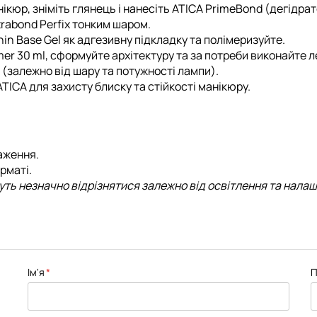
ікюр, зніміть глянець і нанесіть
ATICA PrimeBond (дегідрат
trabond Perfix
тонким шаром.
hin Base Gel
як адгезивну підкладку та полімеризуйте.
mer 30 ml, сформуйте архітектуру та за потреби виконайте 
(залежно від шару та потужності лампи).
ATICA
для захисту блиску та стійкості манікюру.
аження.
рматі.
жуть незначно відрізнятися залежно від освітлення та нала
Ім'я
П