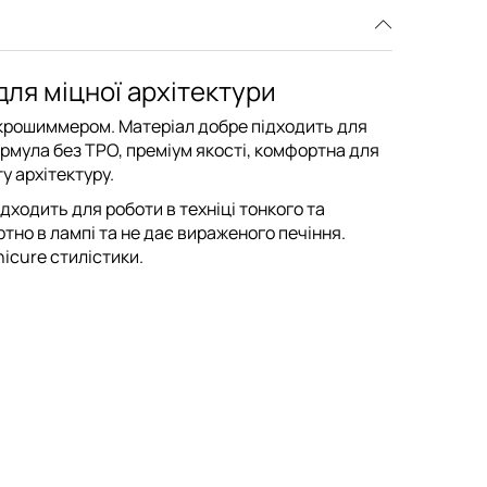
для міцної архітектури
 мікрошиммером. Матеріал добре підходить для
рмула без TPO, преміум якості, комфортна для
у архітектуру.
ідходить для роботи в техніці тонкого та
но в лампі та не дає вираженого печіння.
nicure стилістики.