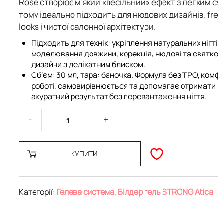
Rose створює м’який «весільний» ефект з легким 
тому ідеально підходить для нюдових дизайнів, fr
looks і чистої салонної архітектури.
Підходить для технік: укріплення натуральних нігті
моделювання довжини, корекція, нюдові та святко
дизайни з делікатним блиском.
Об’єм: 30 мл, тара: баночка. Формула без TPO, ком
роботі, самовирівнюється та допомагає отримати
акуратний результат без перевантаження нігтя.
КУПИТИ
Категорії:
Гелева система
,
Білдер гель STRONG Atica