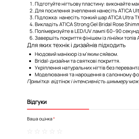
Підготуйте нігтьову пластину: виконайте ман
Для посилення зчеплення нанесіть
ATICA Ul
Підложка:
нанесіть тонкий шар
ATICA Ultra T
Викладіть ATICA Strong Gel Bridal Rose Shim
Полімеризуйте в LED/UV лампі 60–90 секунд 
Завершіть покриття фінішем із лінійки
топів 
Для яких технік і дизайнів підходить
Нюдовий манікюр із м’яким сяйвом.
Bridal-дизайни та святкові покриття.
Укріплення натуральних нігтів без перевант
Моделювання та нарощення в салонному фо
Примітка: відтінок і інтенсивність шиммеру мо
Відгуки
Ваша оцінка
1
2
3
4
5