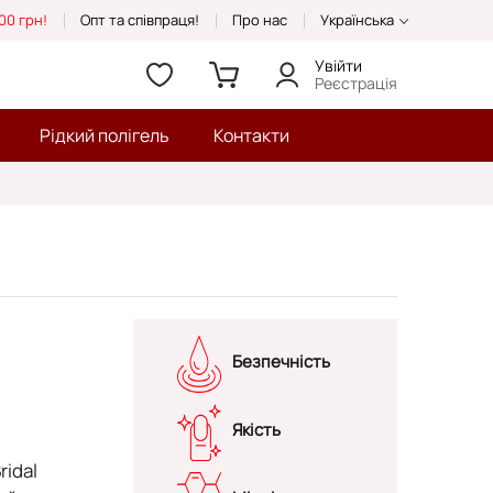
00 грн!
Опт та співпраця!
Про нас
Українська
Увійти
Реєстрація
Рідкий полігель
Контакти
Безпечність
Якість
ridal