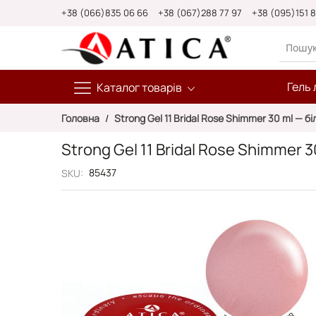
Skip
+38 (066)835 06 66
+38 (067)288 77 97
+38 (095)151 
to
Content
Гель 
Каталог товарів
Головна
Strong Gel 11 Bridal Rose Shimmer 30 ml — 
Strong Gel 11 Bridal Rose Shimmer
85437
SKU
Перейти
до
кінця
галереї
зображень