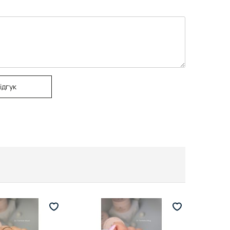
ідгук