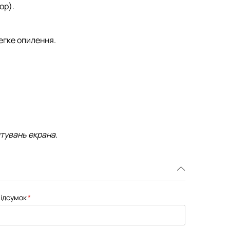
ор)
.
легке опилення.
штувань екрана.
ідсумок