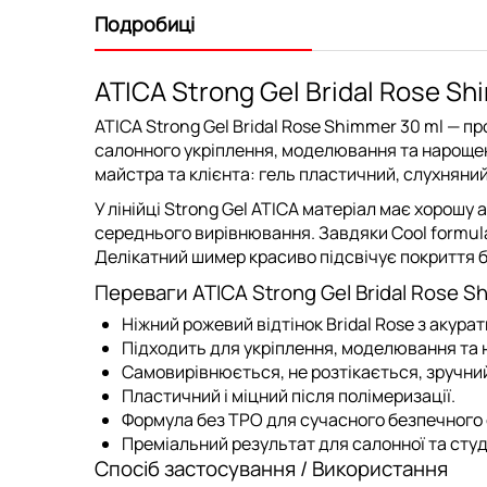
Подробиці
ATICA Strong Gel Bridal Rose S
ATICA Strong Gel Bridal Rose Shimmer 30 ml — 
салонного укріплення, моделювання та нарощенн
майстра та клієнта: гель пластичний, слухняни
У лінійці Strong Gel ATICA матеріал має хорошу 
середнього вирівнювання. Завдяки Cool formul
Делікатний шимер красиво підсвічує покриття бе
Переваги ATICA Strong Gel Bridal Rose S
Ніжний рожевий відтінок Bridal Rose з акур
Підходить для укріплення, моделювання та
Самовирівнюється, не розтікається, зручний
Пластичний і міцний після полімеризації.
Формула без TPO для сучасного безпечного 
Преміальний результат для салонної та студ
Спосіб застосування / Використання