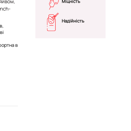
сяйвом,
Міцність
ench-
Надійність
в,
ві
фортна в