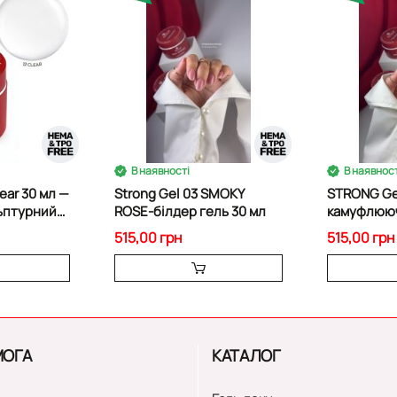
В наявності
В наявност
lear 30 мл —
Strong Gel 03 SMOKY
STRONG Gel
ьптурний
ROSE-білдер гель 30 мл
камуфлююч
гель 30 мл
515,00 грн
515,00 грн
ОГА
КАТАЛОГ