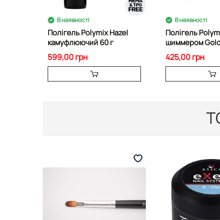
В наявності
В наявності
Полігель Polymix Hazel
Полігель Polym
камуфлюючий 60 г
шиммером Golde
599,00 грн
425,00 грн
Т