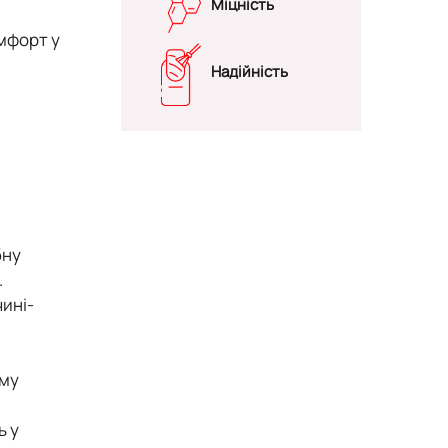
Міцність
омфорт у
Надійність
бну
.
чині-
рму
ь у