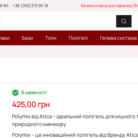
88 80
+38 (093)313 95 18
Безкоштовна доставка від 25
лаки
Бази
Топи
Полігелі
Гелева система
В наявності
425,00 грн
Polymix від Atica – ідеальний полігель для міцного 
природного манікюру
Polymix
– це інноваційний полігель від бренду
Atic