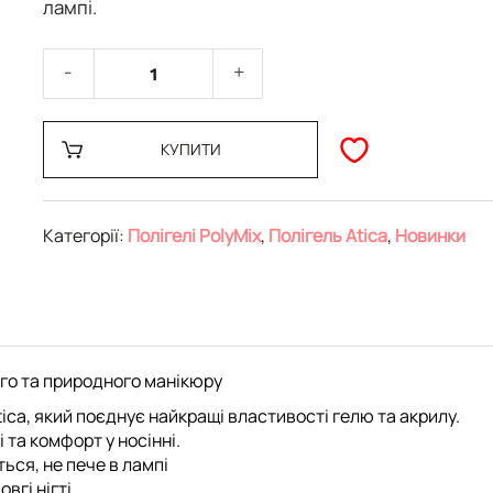
лампі.
КУПИТИ
Категорії:
Полігелі PolyMix
,
Полігель Atica
,
Новинки
ного та природного манікюру
tica
, який поєднує найкращі властивості гелю та акрилу.
 та комфорт у носінні
.
ться, не пече в лампі
овгі нігті
.