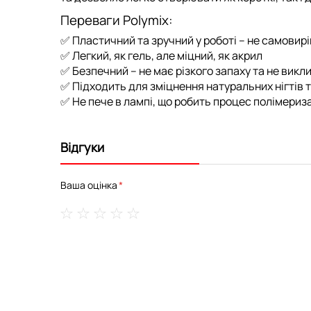
Переваги Polymix:
✅
Пластичний та зручний у роботі
– не самовир
✅
Легкий, як гель, але міцний, як акрил
✅
Безпечний
– не має різкого запаху та не вик
✅
Підходить для зміцнення натуральних нігтів
✅
Не пече в лампі
, що робить процес полімериз
Відгуки
Ваша оцінка
1
2
3
4
5
star
stars
stars
stars
stars