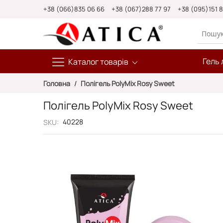
Skip
+38 (066)835 06 66
+38 (067)288 77 97
+38 (095)151 
to
Content
Гель 
Каталог товарів
Головна
Полігель PolyMix Rosy Sweet
Полігель PolyMix Rosy Sweet
40228
SKU
Перейти
до
кінця
галереї
зображень