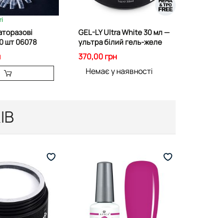
і
аторазові
GEL-LY Ultra White 30 мл —
0 шт 06078
ультра білий гель-желе
н
370,00 грн
Немає у наявності
ІВ