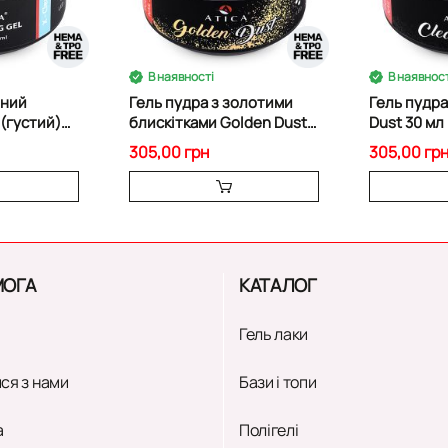
В наявності
В наявност
рний
Гель пудра з золотими
Гель пудра
(густий)
блискітками Golden Dust
Dust 30 мл
30 мл
305,00 грн
305,00 гр
ОГА
КАТАЛОГ
Гель лаки
ся з нами
Бази і топи
а
Полігелі