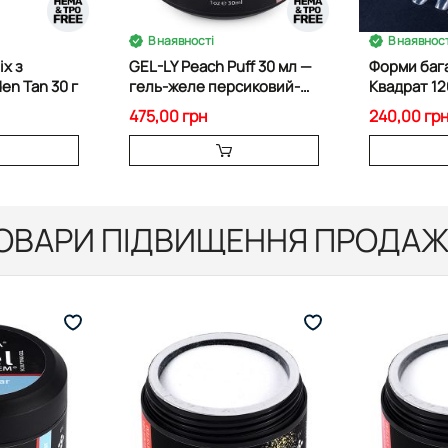
В наявності
В наявност
ix з
GEL-LY Peach Puff 30 мл —
Форми баг
n Tan 30 г
гель-желе персиковий-
Квадрат 12
нюд
475,00 грн
240,00 гр
ОВАРИ ПІДВИЩЕННЯ ПРОДАЖ