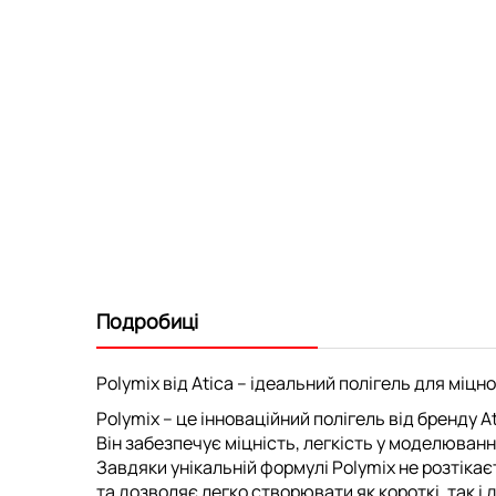
Подробиці
Polymix від Atica – ідеальний полігель для міц
Polymix
– це інноваційний полігель від бренду
A
Він забезпечує
міцність, легкість у моделюванні
Завдяки унікальній формулі
Polymix
не розтікає
та дозволяє легко створювати як
короткі, так і д