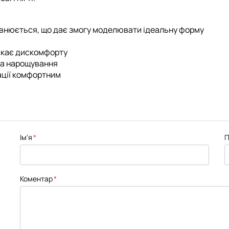
івнюється, що дає змогу моделювати ідеальну форму
ликає дискомфорту
 та нарощування
ації комфортним
Ім'я
П
Коментар