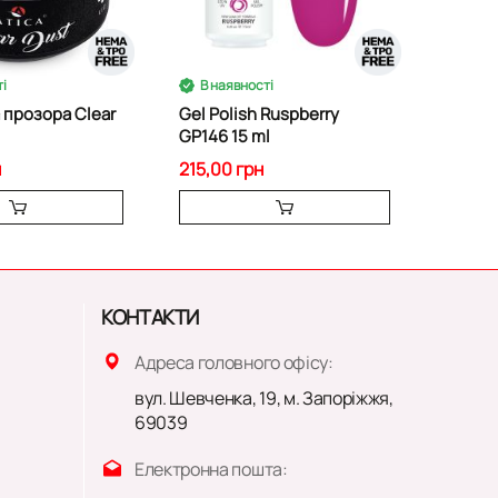
і
В наявності
 прозора Clear
Gel Polish Ruspberry
GP146 15 ml
н
215,00 грн
КОНТАКТИ
Адреса головного офісу:
вул. Шевченка, 19, м. Запоріжжя,
69039
Електронна пошта: