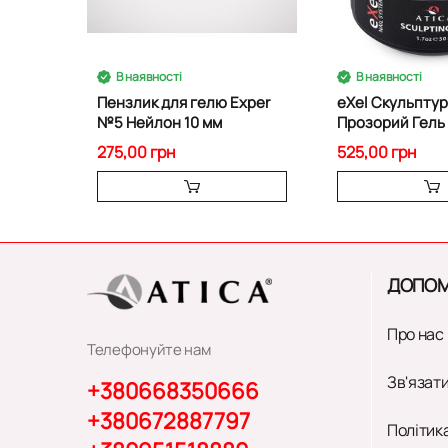
В наявності
В наявності
Пензлик для гелю Exper
eXel Скульпту
№5 Нейлон 10 мм
Прозорий Гель 
50 мл
275,00 грн
525,00 грн
ДОПОМ
Про нас
Телефонуйте нам
Зв'язати
+380668350666
+380672887797
Політик