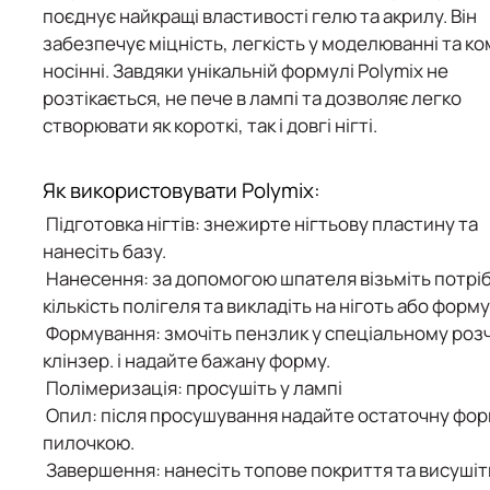
поєднує найкращі властивості гелю та акрилу. Він
забезпечує
міцність, легкість у моделюванні та к
носінні
. Завдяки унікальній формулі
Polymix
не
розтікається, не пече в лампі та дозволяє легко
створювати як
короткі, так і довгі нігті
.
Як використовувати Polymix:
Підготовка нігтів
: знежирте нігтьову пластину та
нанесіть базу.
Нанесення
: за допомогою шпателя візьміть потрі
кількість полігеля та викладіть на ніготь або форму
Формування
: змочіть пензлик у спеціальному роз
клінзер. і надайте бажану форму.
Полімеризація
: просушіть у лампі
Опил
: після просушування надайте остаточну фо
пилочкою.
Завершення
: нанесіть топове покриття та висушіт