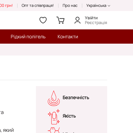
00 грн!
Опт та співпраця!
Про нас
Українська
Увійти
Реєстрація
Рідкий полігель
Контакти
Безпечність
та
Якість
a
, який