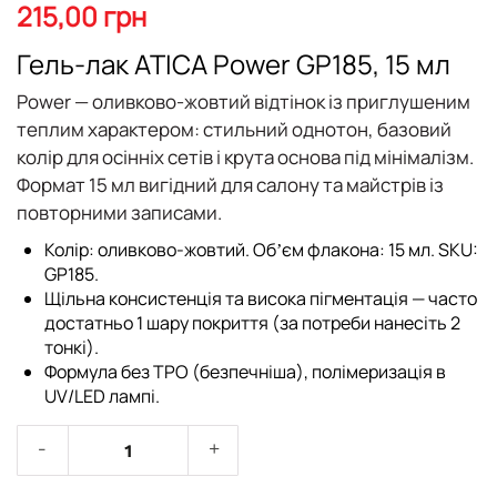
початку
215,00 грн
галереї
зображень
Гель-лак ATICA Power GP185, 15 мл
Power — оливково-жовтий відтінок із приглушеним
теплим характером: стильний однотон, базовий
колір для осінніх сетів і крута основа під мінімалізм.
Формат 15 мл вигідний для салону та майстрів із
повторними записами.
Колір: оливково-жовтий. Обʼєм флакона: 15 мл. SKU:
GP185.
Щільна консистенція та висока пігментація — часто
достатньо 1 шару покриття (за потреби нанесіть 2
тонкі).
Формула без TPO (безпечніша), полімеризація в
UV/LED лампі.