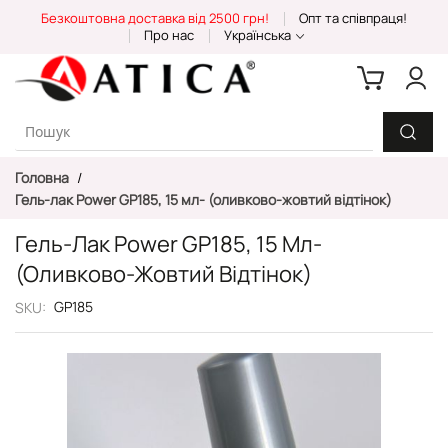
Skip
Безкоштовна доставка від 2500 грн!
Опт та співпраця!
to
Про нас
Українська
Content
Головна
Гель-лак Power GP185, 15 мл- (оливково-жовтий відтінок)
Гель-Лак Power GP185, 15 Мл-
(оливково-Жовтий Відтінок)
GP185
SKU
Перейти
до
кінця
галереї