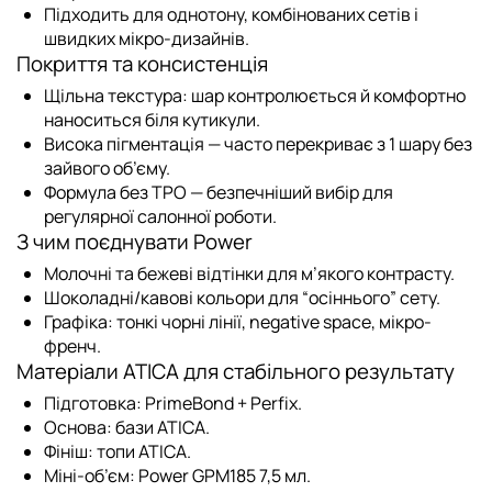
Підходить для однотону, комбінованих сетів і
швидких мікро-дизайнів.
Покриття та консистенція
Щільна текстура: шар контролюється й комфортно
наноситься біля кутикули.
Висока пігментація — часто перекриває з 1 шару без
зайвого об’єму.
Формула без TPO — безпечніший вибір для
регулярної салонної роботи.
З чим поєднувати Power
Молочні та бежеві відтінки для м’якого контрасту.
Шоколадні/кавові кольори для “осіннього” сету.
Графіка: тонкі чорні лінії, negative space, мікро-
френч.
Матеріали ATICA для стабільного результату
Підготовка:
PrimeBond
+
Perfix
.
Основа:
бази ATICA
.
Фініш:
топи ATICA
.
Міні-об’єм:
Power GPM185 7,5 мл
.