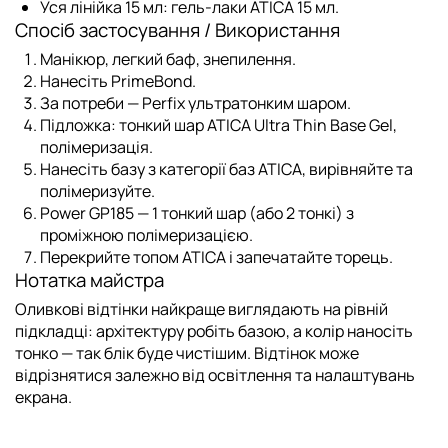
Уся лінійка 15 мл:
гель-лаки ATICA 15 мл
.
Спосіб застосування / Використання
Манікюр, легкий баф, знепилення.
Нанесіть
PrimeBond
.
За потреби —
Perfix
ультратонким шаром.
Підложка:
тонкий шар
ATICA Ultra Thin Base Gel
,
полімеризація.
Нанесіть базу з
категорії баз ATICA
, вирівняйте та
полімеризуйте.
Power GP185 — 1 тонкий шар (або 2 тонкі) з
проміжною полімеризацією.
Перекрийте
топом ATICA
і запечатайте торець.
Нотатка майстра
Оливкові відтінки найкраще виглядають на рівній
підкладці: архітектуру робіть базою, а колір наносіть
тонко — так блік буде чистішим. Відтінок може
відрізнятися залежно від освітлення та налаштувань
екрана.