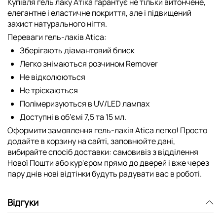
Купівля гель лаку Атіка гарантує не тільки витончене,
елегантне і еластичне покриття, але і підвищений
захист натурального нігтя.
Переваги гель-лаків Atica:
Зберігають діамантовий блиск
Легко знімаються розчином Remover
Не відколюються
Не тріскаються
Полімеризуються в UV/LED лампах
Доступні в об’ємі 7,5 та 15 мл.
Оформити замовлення гель-лаків Atica легко! Просто
додайте в корзину на сайті, заповнюйте дані,
вибирайте спосіб доставки: самовивіз з відділення
Нової Пошти або кур'єром прямо до дверей і вже через
пару днів нові відтінки будуть радувати вас в роботі.
Відгуки