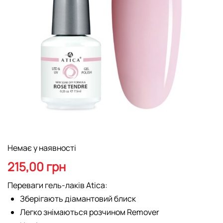
Перейти
Немає у наявності
до
початку
215,00 грн
галереї
зображень
Переваги гель-лаків Atica:
Зберігають діамантовий блиск
Легко знімаються розчином Remover