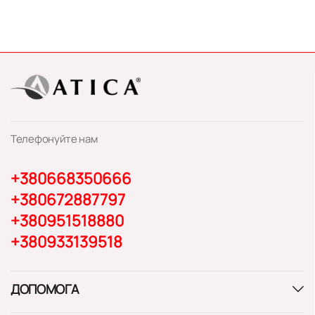
Телефонуйте нам
+380668350666
+380672887797
+380951518880
+380933139518
ДОПОМОГА