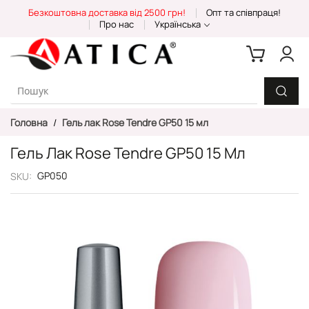
Skip
Безкоштовна доставка від 2500 грн!
Опт та співпраця!
to
Про нас
Українська
Content
Головна
Гель лак Rose Tendre GP50 15 мл
Гель Лак Rose Tendre GP50 15 Мл
GP050
SKU
Перейти
до
кінця
галереї
зображень