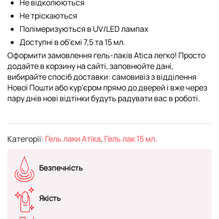
Не відколюються
Не тріскаються
Полімеризуються в UV/LED лампах
Доступні в об’ємі 7,5 та 15 мл.
Оформити замовлення гель-лаків Atica легко! Просто
додайте в корзину на сайті, заповнюйте дані,
вибирайте спосіб доставки: самовивіз з відділення
Нової Пошти або кур'єром прямо до дверей і вже через
пару днів нові відтінки будуть радувати вас в роботі.
Категорії:
Гель лаки Атіка
,
Гель лак 15 мл.
Безпечність
Якість