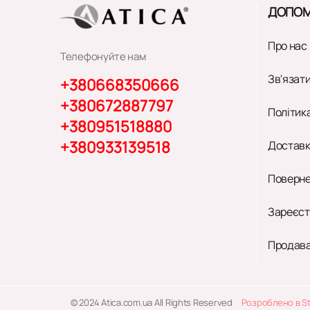
ДОПОМ
Про нас
Телефонуйте нам
Зв'язати
+380668350666
+380672887797
Політик
+380951518880
+380933139518
Доставк
Поверне
Зареєст
Продава
© 2024 Atica.com.ua All Rights Reserved
Розроблено в S