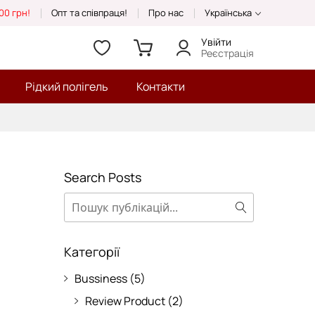
00 грн!
Опт та співпраця!
Про нас
Українська
Увійти
Реєстрація
Рідкий полігель
Контакти
Search Posts
Пошук
Пошук
Категорії
Bussiness
(5)
Review Product
(2)