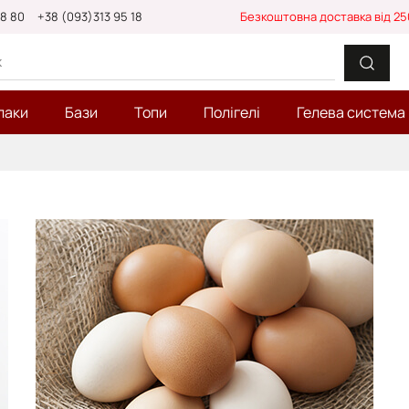
88 80
+38 (093)313 95 18
Безкоштовна доставка від 25
лаки
Бази
Топи
Полігелі
Гелева система