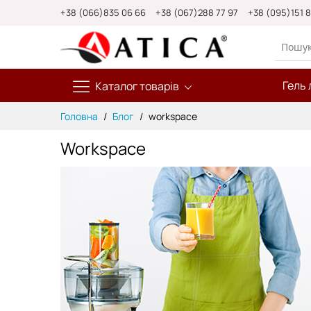
Skip
+38 (066)835 06 66
+38 (067)288 77 97
+38 (095)151 
to
Content
Гель 
Каталог товарів
Головна
Блог
workspace
Workspace