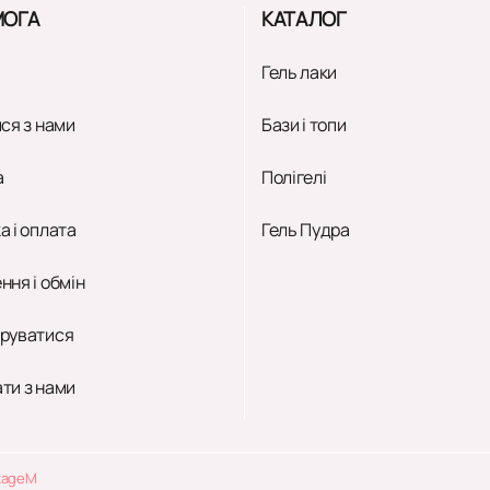
ОГА
КАТАЛОГ
Гель лаки
ся з нами
Бази і топи
а
Полігелі
а і оплата
Гель Пудра
ння і обмін
руватися
ти з нами
tageM