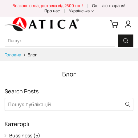
Skip
Безкоштовна доставка від 2500 грн!
Опт та співпраця!
to
Про нас
Українська
Content
Головна
Блог
Блог
Search Posts
Пошук
Пош
Категорії
Bussiness
(5)