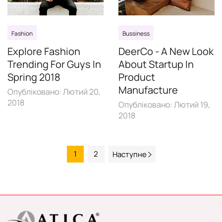
Fashion
Bussiness
Explore Fashion
DeerCo - A New Look
Trending For Guys In
About Startup In
Spring 2018
Product
Manufacture
Опубліковано:
Лютий 20,
2018
Опубліковано:
Лютий 19,
2018
1
2
Наступне