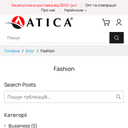
Skip
Безкоштовна доставка від 2500 грн!
Опт та співпраця!
to
Про нас
Українська
Content
Головна
Блог
Fashion
Fashion
Search Posts
Пошук
Пош
Категорії
Bussiness
(5)