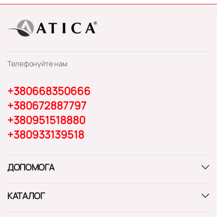
Телефонуйте нам
+380668350666
+380672887797
+380951518880
+380933139518
ДОПОМОГА
КАТАЛОГ