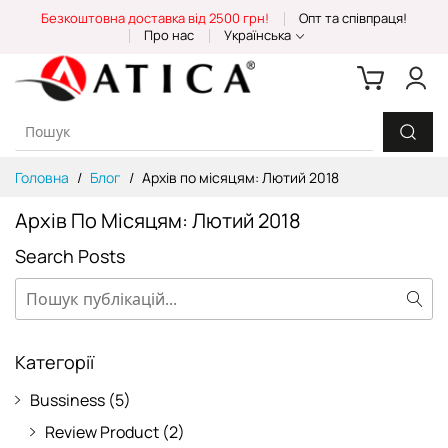
Skip
Безкоштовна доставка від 2500 грн!
Опт та співпраця!
to
Про нас
Українська
Content
Головна
Блог
Архів по місяцям: Лютий 2018
Архів По Місяцям: Лютий 2018
Search Posts
Пошук
Пош
Категорії
Bussiness
(5)
Review Product
(2)