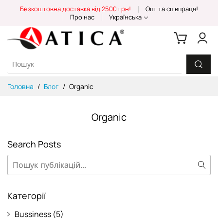
Skip
Безкоштовна доставка від 2500 грн!
Опт та співпраця!
to
Про нас
Українська
Content
Головна
Блог
Organic
Organic
Search Posts
Пошук
Пош
Категорії
Bussiness
(5)